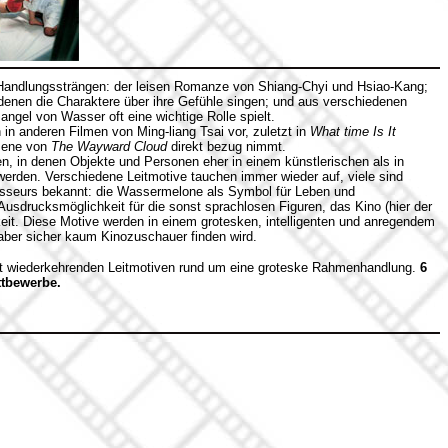
 Handlungssträngen: der leisen Romanze von Shiang-Chyi und Hsiao-Kang;
denen die Charaktere über ihre Gefühle singen; und aus verschiedenen
ngel von Wasser oft eine wichtige Rolle spielt.
in anderen Filmen von Ming-liang Tsai vor, zuletzt in
What time Is It
szene von
The Wayward Cloud
direkt bezug nimmt.
n, in denen Objekte und Personen eher in einem künstlerischen als in
 werden. Verschiedene Leitmotive tauchen immer wieder auf, viele sind
isseurs bekannt: die Wassermelone als Symbol für Leben und
Ausdrucksmöglichkeit für die sonst sprachlosen Figuren, das Kino (hier der
hkeit. Diese Motive werden in einem grotesken, intelligenten und anregendem
, aber sicher kaum Kinozuschauer finden wird.
mit wiederkehrenden Leitmotiven rund um eine groteske Rahmenhandlung.
6
tbewerbe.