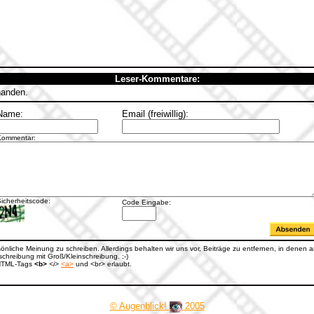
Leser-Kommentare:
handen.
Name:
Email (freiwillig):
Kommentar:
icherheitscode:
Code Eingabe:
rsönliche Meinung zu schreiben. Allerdings behalten wir uns vor, Beiträge zu entfernen, in denen an
hreibung mit Groß/Kleinschreibung. ;-)
e HTML-Tags
<b>
<i>
<a>
und <br> erlaubt.
© Augenblick!
2005