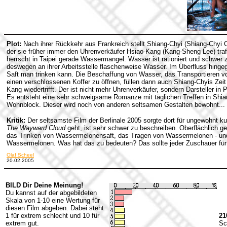
Plot:
Nach ihrer Rückkehr aus Frankreich stellt Shiang-Chyi (Shiang-Chyi 
der sie früher immer den Uhrenverkäufer Hsiao-Kang (Kang-Sheng Lee) tra
herrscht in Taipei gerade Wassermangel. Wasser ist rationiert und schwer
deswegen an ihrer Arbeitsstelle flaschenweise Wasser. Im Überfluss hing
Saft man trinken kann. Die Beschaffung von Wasser, das Transportieren 
einen verschlossenen Koffer zu öffnen, füllen dann auch Shiang-Chyis Zeit 
Kang wiedertrifft. Der ist nicht mehr Uhrenverkäufer, sondern Darsteller in 
Es entsteht eine sehr schweigsame Romanze mit täglichen Treffen in Shi
Wohnblock. Dieser wird noch von anderen seltsamen Gestalten bewohnt...
Kritik:
Der seltsamste Film der Berlinale 2005 sorgte dort für ungewohnt 
The Wayward Cloud
geht, ist sehr schwer zu beschreiben. Oberflächlich
das Trinken von Wassermelonensaft, das Tragen von Wassermelonen - und 
Wassermelonen. Was hat das zu bedeuten? Das sollte jeder Zuschauer für 
Olaf Scheel
20.02.2005
BILD Dir Deine Meinung!
Du kannst auf der abgebildeten
Skala von 1-10 eine Wertung für
diesen Film abgeben. Dabei steht
1 für extrem schlecht und 10 für
21
extrem gut.
Sc