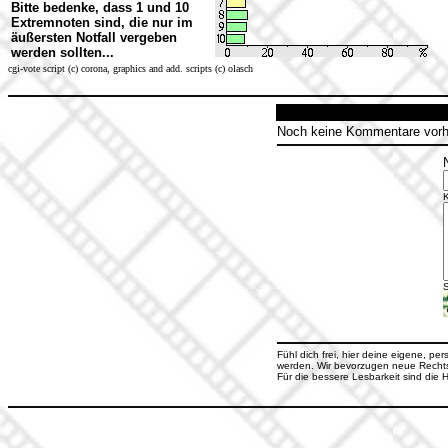
Bitte bedenke, dass 1 und 10
Extremnoten sind, die nur im
äußersten Notfall vergeben
werden sollten...
cgi-vote script (c) corona, graphics and add. scripts (c) olasch
Noch keine Kommentare vor
S
Fühl dich frei, hier deine eigene, pe
werden. Wir bevorzugen neue Rechtsc
Für die bessere Lesbarkeit sind di