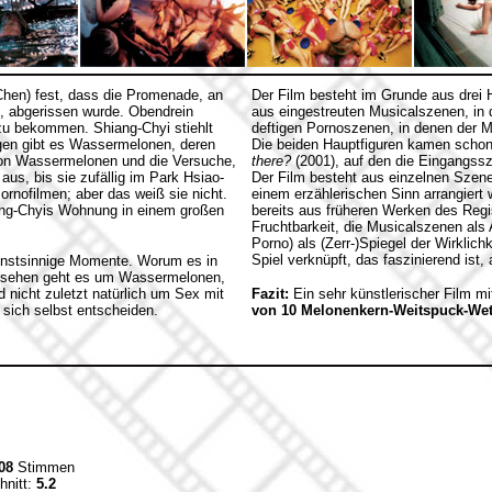
Chen) fest, dass die Promenade, an
Der Film besteht im Grunde aus drei
f, abgerissen wurde. Obendrein
aus eingestreuten Musicalszenen, in 
 zu bekommen. Shiang-Chyi stiehlt
deftigen Pornoszenen, in denen der Ma
egen gibt es Wassermelonen, deren
Die beiden Hauptfiguren kamen schon 
von Wassermelonen und die Versuche,
there?
(2001), auf den die Eingangs
aus, bis sie zufällig im Park Hsiao-
Der Film besteht aus einzelnen Szene
Pornofilmen; aber das weiß sie nicht.
einem erzählerischen Sinn arrangiert
ang-Chyis Wohnung in einem großen
bereits aus früheren Werken des Reg
Fruchtbarkeit, die Musicalszenen als 
Porno) als (Zerr-)Spiegel der Wirklic
Spiel verknüpft, das faszinierend ist
kunstsinnige Momente. Worum es in
 gesehen geht es um Wassermelonen,
nicht zuletzt natürlich um Sex mit
Fazit:
Ein sehr künstlerischer Film 
sich selbst entscheiden.
von 10 Melonenkern-Weitspuck-Wet
08
Stimmen
hnitt:
5.2