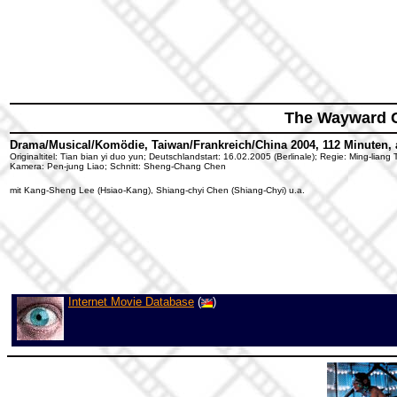
The Wayward 
Drama/Musical/Komödie, Taiwan/Frankreich/China 2004, 112 Minuten, 
Originaltitel: Tian bian yi duo yun; Deutschlandstart: 16.02.2005 (Berlinale); Regie: Ming-lian
Kamera: Pen-jung Liao; Schnitt: Sheng-Chang Chen
mit Kang-Sheng Lee (Hsiao-Kang), Shiang-chyi Chen (Shiang-Chyi) u.a.
Internet Movie Database
(
)