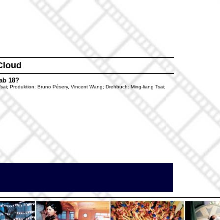
Cloud
ab 18?
g Tsai; Produktion: Bruno Pésery, Vincent Wang; Drehbuch: Ming-liang Tsai;