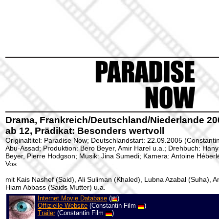
Drama, Frankreich/Deutschland/Niederlande 200
ab 12, Prädikat: Besonders wertvoll
Originaltitel: Paradise Now; Deutschlandstart: 22.09.2005 (Constanti
Abu-Assad; Produktion: Bero Beyer, Amir Harel u.a.; Drehbuch: Han
Beyer, Pierre Hodgson; Musik: Jina Sumedi; Kamera: Antoine Héberlé
Vos
mit Kais Nashef (Said), Ali Suliman (Khaled), Lubna Azabal (Suha), A
Hiam Abbass (Saids Mutter) u.a.
Internet Movie Database
(
)
Offizielle Website
(Constantin Film
)
Trailer
(Constantin Film
)