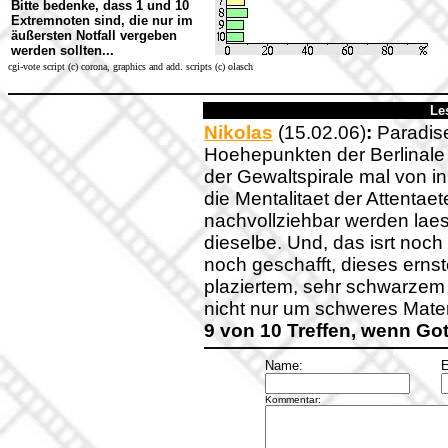
Bitte bedenke, dass 1 und 10
Extremnoten sind, die nur im
äußersten Notfall vergeben
werden sollten...
cgi-vote script (c) corona, graphics and add. scripts (c) olasch
Le
Nikolas
(15.02.06)
:
Paradise
Hoehepunkten der Berlinale 
der Gewaltspirale mal von 
die Mentalitaet der Attentae
nachvollziehbar werden laes
dieselbe. Und, das isrt noc
noch geschafft, dieses erns
plaziertem, sehr schwarzem
nicht nur um schweres Materi
9 von 10 Treffen, wenn Gott
Name:
E
Kommentar: