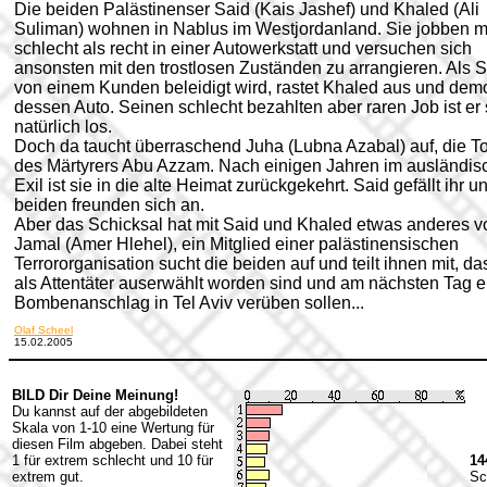
Die beiden Palästinenser Said (Kais Jashef) und Khaled (Ali
Suliman) wohnen in Nablus im Westjordanland. Sie jobben 
schlecht als recht in einer Autowerkstatt und versuchen sich
ansonsten mit den trostlosen Zuständen zu arrangieren. Als 
von einem Kunden beleidigt wird, rastet Khaled aus und demo
dessen Auto. Seinen schlecht bezahlten aber raren Job ist er
natürlich los.
Doch da taucht überraschend Juha (Lubna Azabal) auf, die T
des Märtyrers Abu Azzam. Nach einigen Jahren im ausländis
Exil ist sie in die alte Heimat zurückgekehrt. Said gefällt ihr u
beiden freunden sich an.
Aber das Schicksal hat mit Said und Khaled etwas anderes vo
Jamal (Amer Hlehel), ein Mitglied einer palästinensischen
Terrororganisation sucht die beiden auf und teilt ihnen mit, da
als Attentäter auserwählt worden sind und am nächsten Tag 
Bombenanschlag in Tel Aviv verüben sollen...
Olaf Scheel
15.02.2005
BILD Dir Deine Meinung!
Du kannst auf der abgebildeten
Skala von 1-10 eine Wertung für
diesen Film abgeben. Dabei steht
1 für extrem schlecht und 10 für
14
extrem gut.
Sc