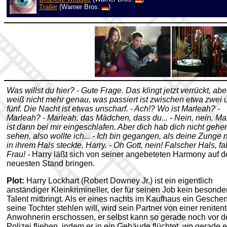
Trailer
(Warner Bros.
)
Was willst du hier? - Gute Frage. Das klingt jetzt verrückt, abe
weiß nicht mehr genau, was passiert ist zwischen etwa zwei 
fünf. Die Nacht ist etwas unscharf. - Ach!? Wo ist Marleah? -
Marleah? - Marleah, das Mädchen, dass du... - Nein, nein. Ma
ist dann bei mir eingeschlafen. Aber dich hab dich nicht gehe
sehen, also wollte ich... - Ich bin gegangen, als deine Zunge 
in ihrem Hals steckte, Harry. - Oh Gott, nein! Falscher Hals, f
Frau! -
Harry läßt sich von seiner angebeteten Harmony auf 
neuesten Stand bringen.
Plot:
Harry Lockhart (Robert Downey Jr.) ist ein eigentlich
anständiger Kleinkrimineller, der für seinen Job kein besonde
Talent mitbringt. Als er eines nachts im Kaufhaus ein Geschen
seine Tochter stehlen will, wird sein Partner von einer reniten
Anwohnerin erschossen, er selbst kann so gerade noch vor d
Polizei fliehen, indem er in ein Gebäude flüchtet, wo gerade e