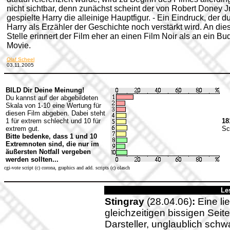
nicht sichtbar, denn zunächst scheint der von Robert Doney Jr
gespielte Harry die alleinige Hauptfigur. - Ein Eindruck, der d
Harry als Erzähler der Geschichte noch verstärkt wird. An die
Stelle erinnert der Film eher an einen Film Noir als an ein Bu
Movie.
Olaf Scheel
03.11.2005
BILD Dir Deine Meinung!
Du kannst auf der abgebildeten
Skala von 1-10 eine Wertung für
diesen Film abgeben. Dabei steht
1 für extrem schlecht und 10 für
18
extrem gut.
Sc
Bitte bedenke, dass 1 und 10
Extremnoten sind, die nur im
äußersten Notfall vergeben
werden sollten...
cgi-vote script (c) corona, graphics and add. scripts (c) olasch
Le
Stingray
(28.04.06)
:
Eine li
gleichzeitigen bissigen Seit
Darsteller, unglaublich sch