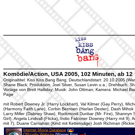
Komödie/Action, USA 2005, 102 Minuten, ab 12
Originaltitel: Kiss Kiss Bang Bang; Deutschlandstart: 20.10.2005 (War
Shane Black; Produktion: Joel Silver, Susan Levin u.a.; Drehbuch: S
Vorlage von Brett Halliday; Musik: John Ottman; Kamera: Michael Barr
Page
mit Robert Downey Jr. (Harry Lockhart), Val Kilmer (Gay Perry), Mi
(Harmony Faith Lane), Corbin Bernsen (Harlan Dexter), Dash Mihok 
Larry Miller (Dabney Shaw), Rockmond Dunbar (Mr. Fire), Shannyn 
Girl), Angela Lindvall (Flicka), Indio Falconer Downey (Harry mit 9), 
mit 7), Duane Carnahan (Kind mit Kettensäge) Josh Richman (Rickie)
Internet Movie Database
(
)
Offizielle Website
(Warner Bros.
)