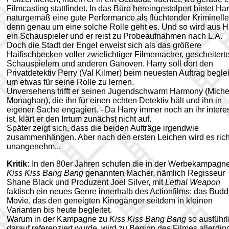
Filmcasting stattfindet. In das Büro hereingestolpert bietet Har
naturgemäß eine gute Performance als flüchtender Kriminelle
denn genau um eine solche Rolle geht es. Und so wird aus H
ein Schauspieler und er reist zu Probeaufnahmen nach L.A.
Doch die Stadt der Engel erweist sich als das größere
Haifischbecken voller zwielichtiger Filmemacher, gescheitert
Schauspielern und anderen Ganoven. Harry soll dort den
Privatdetektiv Perry (Val Kilmer) beim neuesten Auftrag beglei
um etwas für seine Rolle zu lernen.
Unversehens trifft er seinen Jugendschwarm Harmony (Miche
Monaghan), die ihn für einen echten Detektiv hält und ihn in
eigener Sache engagiert. - Da Harry immer noch an ihr interes
ist, klärt er den Irrtum zunächst nicht auf.
Später zeigt sich, dass die beiden Aufträge irgendwie
zusammenhängen. Aber nach den ersten Leichen wird es rich
unangenehm...
Kritik:
In den 80er Jahren schufen die in der Werbekampagn
Kiss Kiss Bang Bang
genannten Macher, nämlich Regisseur
Shane Black und Produzent Joel Silver, mit
Lethal Weapon
faktisch ein neues Genre innerhalb des Actionfilms: das Budd
Movie, das den geneigten Kinogänger seitdem in kleinen
Varianten bis heute begleitet.
Warum in der Kampagne zu
Kiss Kiss Bang Bang
so ausführl
darauf referenziert wurde, wird zu Beginn des Filmes allerdin