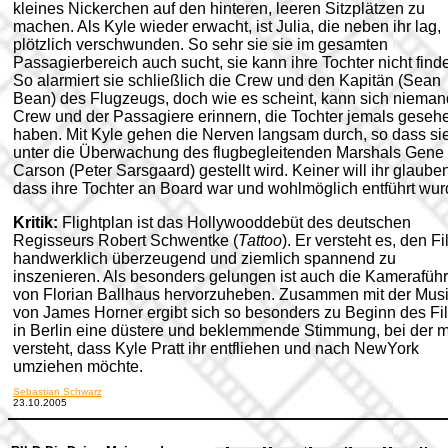
kleines Nickerchen auf den hinteren, leeren Sitzplätzen zu
machen. Als Kyle wieder erwacht, ist Julia, die neben ihr lag,
plötzlich verschwunden. So sehr sie sie im gesamten
Passagierbereich auch sucht, sie kann ihre Tochter nicht find
So alarmiert sie schließlich die Crew und den Kapitän (Sean
Bean) des Flugzeugs, doch wie es scheint, kann sich nieman
Crew und der Passagiere erinnern, die Tochter jemals geseh
haben. Mit Kyle gehen die Nerven langsam durch, so dass si
unter die Überwachung des flugbegleitenden Marshals Gene
Carson (Peter Sarsgaard) gestellt wird. Keiner will ihr glaube
dass ihre Tochter an Board war und wohlmöglich entführt wurd
Kritik:
Flightplan ist das Hollywooddebüt des deutschen
Regisseurs Robert Schwentke (
Tattoo
). Er versteht es, den F
handwerklich überzeugend und ziemlich spannend zu
inszenieren. Als besonders gelungen ist auch die Kamerafüh
von Florian Ballhaus hervorzuheben. Zusammen mit der Mus
von James Horner ergibt sich so besonders zu Beginn des Fi
in Berlin eine düstere und beklemmende Stimmung, bei der 
versteht, dass Kyle Pratt ihr entfliehen und nach NewYork
umziehen möchte.
Sebastian Schwarz
23.10.2005