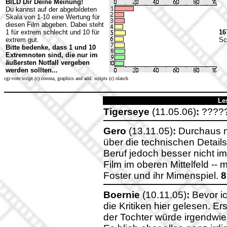
BILD Dir Deine Meinung!
Du kannst auf der abgebildeten
Skala von 1-10 eine Wertung für
diesen Film abgeben. Dabei steht
1 für extrem schlecht und 10 für
16
extrem gut.
Sc
Bitte bedenke, dass 1 und 10
Extremnoten sind, die nur im
äußersten Notfall vergeben
werden sollten...
cgi-vote script (c) corona, graphics and add. scripts (c) olasch
Le
Tigerseye
(11.05.06)
:
????
Gero
(13.11.05)
:
Durchaus m
über die technischen Details
Beruf jedoch besser nicht i
Film im oberen Mittelfeld --
Foster und ihr Mimenspiel.
8
Boernie
(10.11.05)
:
Bevor ic
die Kritiken hier gelesen. E
der Tochter würde irgendwie 