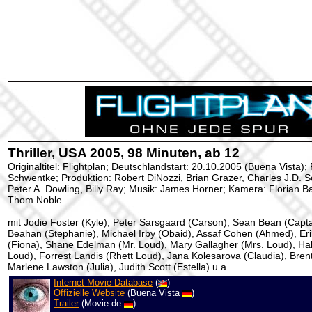
Thriller, USA 2005, 98 Minuten, ab 12
Originaltitel: Flightplan; Deutschlandstart: 20.10.2005 (Buena Vista);
Schwentke; Produktion: Robert DiNozzi, Brian Grazer, Charles J.D. S
Peter A. Dowling, Billy Ray; Musik: James Horner; Kamera: Florian Bal
Thom Noble
mit Jodie Foster (Kyle), Peter Sarsgaard (Carson), Sean Bean (Capta
Beahan (Stephanie), Michael Irby (Obaid), Assaf Cohen (Ahmed), Er
(Fiona), Shane Edelman (Mr. Loud), Mary Gallagher (Mrs. Loud), Ha
Loud), Forrest Landis (Rhett Loud), Jana Kolesarova (Claudia), Brent
Marlene Lawston (Julia), Judith Scott (Estella) u.a.
Internet Movie Database
(
)
Offizielle Website
(Buena Vista
)
Trailer
(Movie.de
)