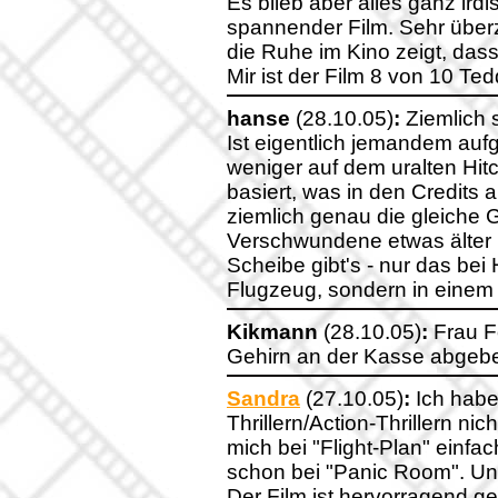
Es blieb aber alles ganz irdi
spannender Film. Sehr überz
die Ruhe im Kino zeigt, dass 
Mir ist der Film 8 von 10 Te
hanse
(28.10.05)
:
Ziemlich 
Ist eigentlich jemandem aufg
weniger auf dem uralten Hit
basiert, was in den Credits a
ziemlich genau die gleiche 
Verschwundene etwas älter i
Scheibe gibt's - nur das bei
Flugzeug, sondern in einem Z
Kikmann
(28.10.05)
:
Frau Fo
Gehirn an der Kasse abgeb
Sandra
(27.10.05)
:
Ich habe 
Thrillern/Action-Thrillern ni
mich bei "Flight-Plan" einfa
schon bei "Panic Room". Und 
Der Film ist hervorragend g