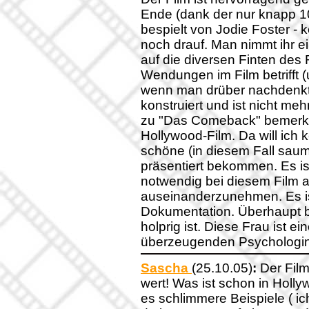
Ende (dank der nur knapp 1
bespielt von Jodie Foster - 
noch drauf. Man nimmt ihr ei
auf die diversen Finten des 
Wendungen im Film betrifft (u
wenn man drüber nachdenkt 
konstruiert und ist nicht me
zu "Das Comeback" bemerkt 
Hollywood-Film. Da will ich
schöne (in diesem Fall sau
präsentiert bekommen. Es is
notwendig bei diesem Film a
auseinanderzunehmen. Es ist
Dokumentation. Überhaupt büg
holprig ist. Diese Frau ist e
überzeugenden Psychologi
Sascha
(25.10.05)
:
Der Film
wert! Was ist schon in Holly
es schlimmere Beispiele ( ich