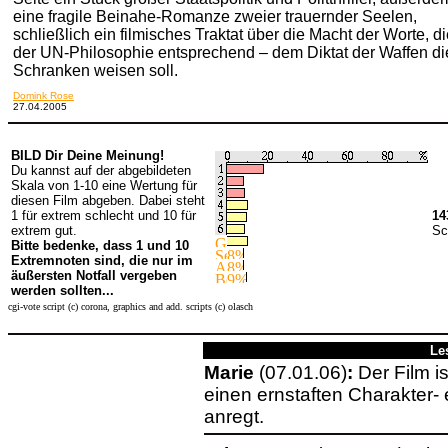
eine fragile Beinahe-Romanze zweier trauernder Seelen,
schließlich ein filmisches Traktat über die Macht der Worte, di
der UN-Philosophie entsprechend – dem Diktat der Waffen di
Schranken weisen soll.
Domink Rose
27.04.2005
BILD Dir Deine Meinung!
Du kannst auf der abgebildeten
Skala von 1-10 eine Wertung für
diesen Film abgeben. Dabei steht
1 für extrem schlecht und 10 für
14
extrem gut.
Sc
Bitte bedenke, dass 1 und 10
Extremnoten sind, die nur im
äußersten Notfall vergeben
werden sollten...
cgi-vote script (c) corona, graphics and add. scripts (c) olasch
Le
Marie
(07.01.06)
:
Der Film i
einen ernstaften Charakter
anregt.