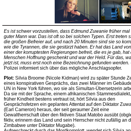
Es ist schwer vorzustellen, dass Edmund Zuwanie früher mal 
guter Mann war. Das ist oft so bei solchen Typen. Erst treten s
die großen Befreier auf, und nach 20 Minuten sind sie so korr
wie die Tyrannen, die sie gestürzt haben. Er hat das Land vo
einer der korruptesten Regierungen befreit, die es je gab, hat
Menschen Hoffnung geschenkt und war der Held. Für das, wa
jetzt ist, muss erst noch eine Bezeichnung gefunden werden. 
Polizei informiert sich über das mögliche Anschlagsopfer.
Plot:
Silvia Broome (Nicole Kidman) wird zu später Stunde Z
eines konspirativen Gesprächs, das zwei Männer im Gebäud
UN in New York führen, wo sie als Simultan-Übersetzerin arbe
Da sie mit der Sprache, einem afrikanischen Stammesdialekt, 
früher Kindheit bestens vertraut ist, hört Silvia aus den
Gesprächsfetzen ein geplantes Attentat auf den Diktator Zuw
(Earl Cameron) heraus, der seit geraumer Zeit eine
Gewaltherrschaft über den fiktiven Staat Matobo ausübt (obgl
fiktiv, erinnern das Land und sein Herrscher nicht zufällig an 
Zimbabwe unter Diktator Mugabe).
Aufgeschreckt durch das Mordkomplott, wendet sich Silvia an