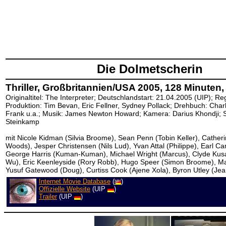
Die Dolmetscherin
Thriller, Großbritannien/USA 2005, 128 Minuten,
Originaltitel: The Interpreter; Deutschlandstart: 21.04.2005 (UIP); Re
Produktion: Tim Bevan, Eric Fellner, Sydney Pollack; Drehbuch: Char
Frank u.a.; Musik: James Newton Howard; Kamera: Darius Khondji; Sc
Steinkamp
mit Nicole Kidman (Silvia Broome), Sean Penn (Tobin Keller), Cather
Woods), Jesper Christensen (Nils Lud), Yvan Attal (Philippe), Earl 
George Harris (Kuman-Kuman), Michael Wright (Marcus), Clyde Kusa
Wu), Eric Keenleyside (Rory Robb), Hugo Speer (Simon Broome), Ma
Yusuf Gatewood (Doug), Curtiss Cook (Ajene Xola), Byron Utley (Je
Internet Movie Database
(
)
Offizielle Website
(UIP
)
Trailer
(UIP
)