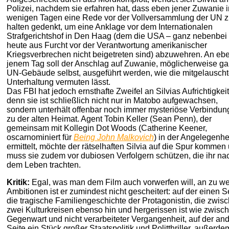
Polizei, nachdem sie erfahren hat, dass eben jener Zuwanie i
wenigen Tagen eine Rede vor der Vollversammlung der UN 
halten gedenkt, um eine Anklage vor dem Internationalen
Strafgerichtshof in Den Haag (dem die USA – ganz nebenbei 
heute aus Furcht vor der Verantwortung amerikanischer
Kriegsverbrechen nicht beigetreten sind) abzuwehren. An eb
jenem Tag soll der Anschlag auf Zuwanie, möglicherweise ga
UN-Gebäude selbst, ausgeführt werden, wie die mitgelausch
Unterhaltung vermuten lässt.
Das FBI hat jedoch ernsthafte Zweifel an Silvias Aufrichtigkeit
denn sie ist schließlich nicht nur in Matobo aufgewachsen,
sondern unterhält offenbar noch immer mysteriöse Verbindu
zu der alten Heimat. Agent Tobin Keller (Sean Penn), der
gemeinsam mit Kollegin Dot Woods (Catherine Keener,
oscarnominiert für
Being John Malkovich
) in der Angelegenhe
ermittelt, möchte der rätselhaften Silvia auf die Spur kommen
muss sie zudem vor dubiosen Verfolgern schützen, die ihr na
dem Leben trachten.
Kritik:
Egal, was man dem Film auch vorwerfen will, an zu w
Ambitionen ist er zumindest nicht gescheitert: auf der einen S
die tragische Familiengeschichte der Protagonistin, die zwis
zwei Kulturkreisen ebenso hin und hergerissen ist wie zwisc
Gegenwart und nicht verarbeiteter Vergangenheit, auf der an
Seite ein Stück großer Staatspolitik und Politthriller, außerde