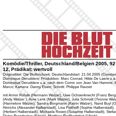
Komödie/Thriller, Deutschland/Belgien 2005, 92
12, Prädikat: wertvoll
Originaltitel: Die Bluthochzeit; Deutschlandstart: 21.04.2005 (Constan
Dominique Deruddere; Produktion: Marc Conrad, Hilde De Laere u.a
Dominique Deruddere u.a. nach dem Comic von Jean Van Hamme; M
Marco; Kamera: Danny Elsen; Schnitt: Philippe Ravoet
mit Armin Rohde (Hermann Walzer), Uwe Ochsenknecht (Franz Berge
(Andy Walzer ), Arne Lenk (Mark Walzer), Julia Schmidt (Yvonne Wa
(Hannelore Walzer), Sandra Borgmann (Katrin Walzer), Nand Buyl (O
Hinrichs (Alexander Halberstadt), Lisa Potthoff (Sophie Halberstadt)
(Herbert Halberstadt), Michaela Rosen (Susanne Halberstadt), Stefa
Dieter Brandecker (Edgar), Matthias Redlhammer (Ulrich)