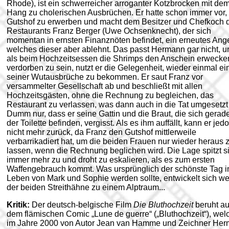
Rhode), ist ein schwerreicher arroganter Kotzbrocken mit de
Hang zu cholerischen Ausbrüchen. Er hatte schon immer vor,
Gutshof zu erwerben und macht dem Besitzer und Chefkoch 
Restaurants Franz Berger (Uwe Ochsenknecht), der sich
momentan in ernsten Finanznöten befindet, ein erneutes Ang
welches dieser aber ablehnt. Das passt Hermann gar nicht, u
als beim Hochzeitsessen die Shrimps den Anschein erwecke
verdorben zu sein, nutzt er die Gelegenheit, wieder einmal ei
seiner Wutausbrüche zu bekommen. Er saut Franz vor
versammelter Gesellschaft ab und beschließt mit allen
Hochzeitsgästen, ohne die Rechnung zu begleichen, das
Restaurant zu verlassen, was dann auch in die Tat umgesetzt 
Dumm nur, dass er seine Gattin und die Braut, die sich gerad
der Toilette befinden, vergisst. Als es ihm auffällt, kann er jed
nicht mehr zurück, da Franz den Gutshof mittlerweile
verbarrikadiert hat, um die beiden Frauen nur wieder heraus 
lassen, wenn die Rechnung beglichen wird. Die Lage spitzt s
immer mehr zu und droht zu eskalieren, als es zum ersten
Waffengebrauch kommt. Was ursprünglich der schönste Tag 
Leben von Mark und Sophie werden sollte, entwickelt sich w
der beiden Streithähne zu einem Alptraum...
Kritik:
Der deutsch-belgische Film
Die Bluthochzeit
beruht au
dem flämischen Comic „Lune de guerre“ („Bluthochzeit“), wel
im Jahre 2000 von Autor Jean van Hamme und Zeichner He