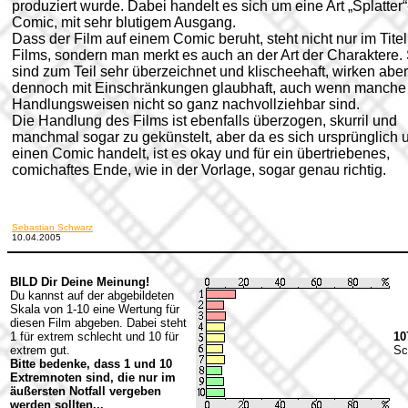
produziert wurde. Dabei handelt es sich um eine Art „Splatter“
Comic, mit sehr blutigem Ausgang.
Dass der Film auf einem Comic beruht, steht nicht nur im Tite
Films, sondern man merkt es auch an der Art der Charaktere.
sind zum Teil sehr überzeichnet und klischeehaft, wirken aber
dennoch mit Einschränkungen glaubhaft, auch wenn manche 
Handlungsweisen nicht so ganz nachvollziehbar sind.
Die Handlung des Films ist ebenfalls überzogen, skurril und
manchmal sogar zu gekünstelt, aber da es sich ursprünglich
einen Comic handelt, ist es okay und für ein übertriebenes,
comichaftes Ende, wie in der Vorlage, sogar genau richtig.
Sebastian Schwarz
10.04.2005
BILD Dir Deine Meinung!
Du kannst auf der abgebildeten
Skala von 1-10 eine Wertung für
diesen Film abgeben. Dabei steht
1 für extrem schlecht und 10 für
10
extrem gut.
Sc
Bitte bedenke, dass 1 und 10
Extremnoten sind, die nur im
äußersten Notfall vergeben
werden sollten...