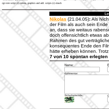
cgi-vote script (c) corona, graphics and add. scripts (c) olasch
Le
Nikolas
(21.04.05)
:
Als Nich
der Film als auch sein Ende 
an, dass sie weitaus raben
doch offensichtlich etwas a
Rahmen des gut verträgliche
konsequentes Ende den Film
hätte erheben können. Trotzd
7 von 10 spontan erlegte
Name:
E
Kommentar:
Sicherheitscode:
C