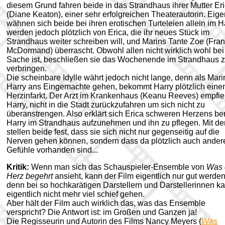
diesem Grund fahren beide in das Strandhaus ihrer Mutter Er
(Diane Keaton), einer sehr erfolgreichen Theaterautorin. Eige
wähnen sich beide bei ihren erotischen Turteleien allein im H
werden jedoch plötzlich von Erica, die ihr neues Stück im
Strandhaus weiter schreiben will, und Marins Tante Zoe (Fra
McDormand) überrascht. Obwohl allen nicht wirklich wohl bei
Sache ist, beschließen sie das Wochenende im Strandhaus 
verbringen.
Die scheinbare Idylle währt jedoch nicht lange, denn als Mar
Harry ans Eingemachte gehen, bekommt Harry plötzlich eine
Herzinfarkt. Der Arzt im Krankenhaus (Keanu Reeves) empfie
Harry, nicht in die Stadt zurückzufahren um sich nicht zu
überanstrengen. Also erklärt sich Erica schweren Herzens ber
Harry im Strandhaus aufzunehmen und ihn zu pflegen. Mit der
stellen beide fest, dass sie sich nicht nur gegenseitig auf die
Nerven gehen können, sondern dass da plötzlich auch ander
Gefühle vorhanden sind...
Kritik:
Wenn man sich das Schauspieler-Ensemble von
Was 
Herz begehrt
ansieht, kann der Film eigentlich nur gut werden
denn bei so hochkarätigen Darstellern und Darstellerinnen k
eigentlich nicht mehr viel schief gehen.
Aber hält der Film auch wirklich das, was das Ensemble
verspricht? Die Antwort ist: im Großen und Ganzen ja!
Die Regisseurin und Autorin des Films Nancy Meyers (
Was