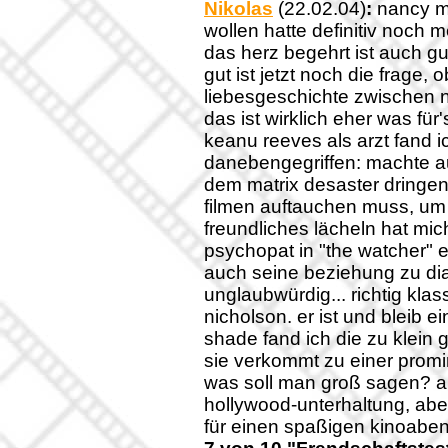
Nikolas
(22.02.04)
:
nancy me
wollen hatte definitiv noch
das herz begehrt ist auch g
gut ist jetzt noch die frage,
liebesgeschichte zwischen n
das ist wirklich eher was für
keanu reeves als arzt fand ic
danebengegriffen: machte a
dem matrix desaster dringen
filmen auftauchen muss, um 
freundliches lächeln hat mich
psychopat in "the watcher" e
auch seine beziehung zu dia
unglaubwürdig... richtig kla
nicholson. er ist und bleib ein
shade fand ich die zu klein 
sie verkommt zu einer promi
was soll man groß sagen? am
hollywood-unterhaltung, abe
für einen spaßigen kinoaben