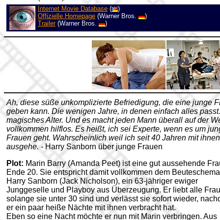
Internet Movie Database
(
)
Offizielle Homepage
(Warner Bros.
)
Trailer
(Warner Bros.
)
Ah, diese süße unkomplizierte Befriedigung, die eine junge F
geben kann. Die wenigen Jahre, in denen einfach alles passt.
magisches Alter. Und es macht jeden Mann überall auf der We
vollkommen hilflos. Es heißt, ich sei Experte, wenn es um ju
Frauen geht. Wahrscheinlich weil ich seit 40 Jahren mit ihnen
ausgehe. -
Harry Sanborn über junge Frauen
Plot:
Marin Barry (Amanda Peet) ist eine gut aussehende Fra
Ende 20. Sie entspricht damit vollkommen dem Beuteschema
Harry Sanborn (Jack Nicholson), ein 63-jähriger ewiger
Junggeselle und Playboy aus Überzeugung. Er liebt alle Fra
solange sie unter 30 sind und verlässt sie sofort wieder, nac
er ein paar heiße Nächte mit ihnen verbracht hat.
Eben so eine Nacht möchte er nun mit Marin verbringen. Aus