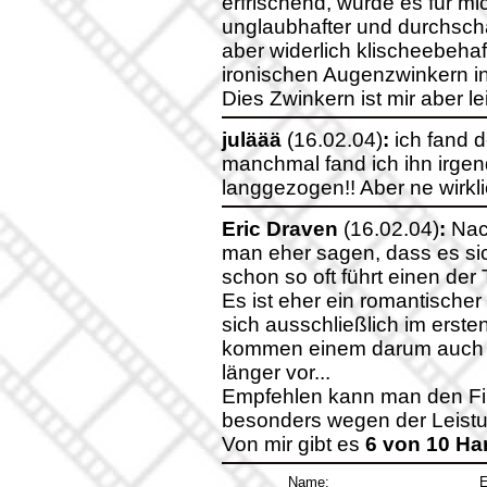
erfrischend, wurde es für mi
unglaubhafter und durchschau
aber widerlich klischeebeha
ironischen Augenzwinkern ins
Dies Zwinkern ist mir aber l
juläää
(16.02.04)
:
ich fand d
manchmal fand ich ihn irgend
langgezogen!! Aber ne wirkl
Eric Draven
(16.02.04)
:
Nach
man eher sagen, dass es si
schon so oft führt einen der Tr
Es ist eher ein romantischer
sich ausschließlich im ersten
kommen einem darum auch 
länger vor...
Empfehlen kann man den Fil
besonders wegen der Leist
Von mir gibt es
6 von 10 Ha
Name:
E