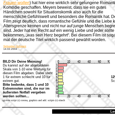
Frauen wollen
) hat hier eine wirklich sehr gelungene Romanti
Komödie geschaffen. Meyers beweist, dass sie ein gutes
Händchen sowohl für Situationskomik also auch für die
menschliche Gefühlswelt und besonders die Romantik hat. D
Film zeigt deutlich, dass romantische Gefühle und die Liebe 
Altersgrenze kennen und nicht nur auf junge Menschen begre
sind. Jeder hat ein Recht auf ein wenig Liebe und jeder sollte
bekommen, „was sein Herz begehrt“. Bei diesem Film ist sog
mal der deutsche Titel wirklich passend gewählt worden.
Sebastian Schwarz
14.02.2004
BILD Dir Deine Meinung!
Du kannst auf der abgebildeten
Skala von 1-10 eine Wertung für
diesen Film abgeben. Dabei steht
1 für extrem schlecht und 10 für
12
extrem gut.
Sc
Bitte bedenke, dass 1 und 10
Extremnoten sind, die nur im
äußersten Notfall vergeben
werden sollten...
cgi-vote script (c) corona, graphics and add. scripts (c) olasch
Le