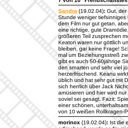
7 von 10 "Frendschaftstes
Sandra
(19.02.04)
:
Gut, der 
Stunde weniger tiefsinniges
dem Film nur gut getan, ab
eine richtige, gute Dramödi
größeren Teil zusprechen m
Keaton waren nur göttlich u
bleiben, gar keine Frage! S
mal um Beziehungsstreß zwis
gibt es auch 50-60jährige S
den smarten und sehr viel 
herzerfrischend. Keanu wirkt
üblich und hat sehr gut mit
sich herrlich über Jack Nich
amüsieren und hier wird nur
soviel sei gesagt. Fazit: Spi
einer schönen, unterhaltsam
von 10 weißen Rollkragen-P
morinox
(19.02.04)
:
Ist die 