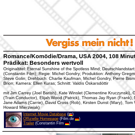
Romance/Komödie/Drama, USA 2004, 108 Minute
Prädikat: Besonders wertvoll
Originaltitel: Eternal Sunshine of the Spotless Mind; Deutschlandstar
(Constantin Film); Regie: Michel Gondry; Produktion: Anthony Gregma
Steve Golin; Drehbuch: Charlie Kaufman, Michel Gondry, Pierre Bism
Brion; Kamera: Ellen Kuras; Schnitt: Valdís Óskarsdóttir
mit Jim Carrey (Joel Barish), Kate Winslet (Clementine Kruczynski),
(Train Conductor), Elijah Wood (Patrick), Thomas Jay Ryan (Frank), 
Jane Adams (Carrie), David Cross (Rob), Kirsten Dunst (Mary), Tom W
Howard Mierzwiak)
Internet Movie Database
(
)
Offizielle Homepage
(Film.de
)
Trailer
(Constantin Film
)