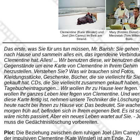
Clementine (Kate Winslet) und
Mary (Kirsten Dunst) 
Joel (Jim Carrey) im Bett am
Mierzwiak (Tom Wilkin
Strand.
Büro.
Das erste, was Sie für uns tun müssen, Mr. Barish: Sie gehen 
nach Hause und sammeln alles ein, das irgendeine Verbindu
Clementine hat. Alles! ... Wir benutzen diese, wir benutzen di
Gegenstände um eine Karte von Clementine in Ihrem Gehirn
herzustellen. Verstehen Sie? Was wir brauchen sind Fotos,
Kleidungsstücke, Geschenke, Bücher, die sie vielleicht für Si
gekauft hat, CDs, die Sie vielleicht zusammen gekauft haben,
Tagebucheintragungen... Wir wollen Ihr zu Hause leer fegen.
wollen Ihr ganzes Leben leer fegen von Clementine. Und we
diese Karte fertig ist, nehmen unsere Techniker die Löschung
heute nacht bei Ihnen zu Hause vor. Das bedeutet, Sie wach
morgen früh auf, befinden sich in Ihrem eigenen Bett. Es ist so
wäre nichts passiert. Aber ein neues Leben wartet auf Sie. -
J
muss die Gedächtnislöschung vorbereiten.
Plot:
Die Beziehung zwischen dem ruhigen Joel (Jim Carrey)
der impulsiven Clementine (Kate Winslet) ist am Ende. Zu