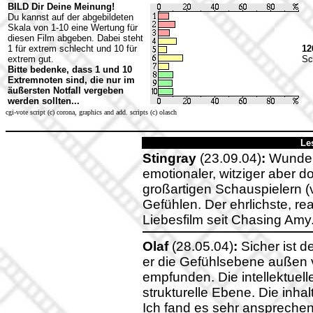
BILD Dir Deine Meinung!
Du kannst auf der abgebildeten
Skala von 1-10 eine Wertung für
diesen Film abgeben. Dabei steht
1 für extrem schlecht und 10 für
12
extrem gut.
Sc
Bitte bedenke, dass 1 und 10
Extremnoten sind, die nur im
äußersten Notfall vergeben
werden sollten...
cgi-vote script (c) corona, graphics and add. scripts (c) olasch
Le
Stingray
(23.09.04)
:
Wunderv
emotionaler, witziger aber d
großartigen Schauspielern (v
Gefühlen. Der ehrlichste, rea
Liebesfilm seit Chasing Amy
Olaf
(28.05.04)
:
Sicher ist d
er die Gefühlsebene außen v
empfunden. Die intellektuelle
strukturelle Ebene. Die inha
Ich fand es sehr ansprechen