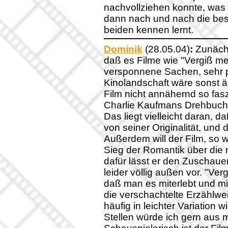
nachvollziehen konnte, was
dann nach und nach die be
beiden kennen lernt.
Dominik
(28.05.04)
:
Zunächs
daß es Filme wie "Vergiß mein 
versponnene Sachen, sehr p
Kinolandschaft wäre sonst ä
Film nicht annähernd so fasz
Charlie Kaufmans Drehbuch
Das liegt vielleicht daran, d
von seiner Originalität, und
Außerdem will der Film, so w
Sieg der Romantik über die 
dafür lässt er den Zuschauer
leider völlig außen vor. "Ver
daß man es miterlebt und mi
die verschachtelte Erzählw
häufig in leichter Variation 
Stellen würde ich gern aus