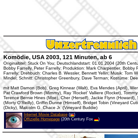
Komödie, USA 2003, 121 Minuten, ab 6
Originaltitel: Stuck On You; Deutschlandstart: 01.01.2004 (20th Cent
Bobby Farrelly, Peter Farrelly; Produktion: Mark Charpentier, Bobby F
Farrelly; Drehbuch: Charles B. Wessler, Bennett Yellin; Musik: Tom W
Mindel; Schnitt: Christopher Greenbury, Dave Terman; Kostüme: De
mit Matt Damon (Bob), Greg Kinnear (Walt), Eva Mendes (April), We
Pat Crawford Brown (Mimmy), Ray 'Rocket' Valliere (Rocket), Tomm
Terence Bernie Hines (Moe), Cher (Herself), Jackie Flynn (Howard)
(Morty O'Reilly), Griffin Dunne (Himself), Bridget Tobin (Vineyard Cu
(Dicky), Malcolm G. Chace Jr. (Vineyard Buddie)
Internet Movie Database
(
)
Offizielle Homepage
(20th Century Fox
)