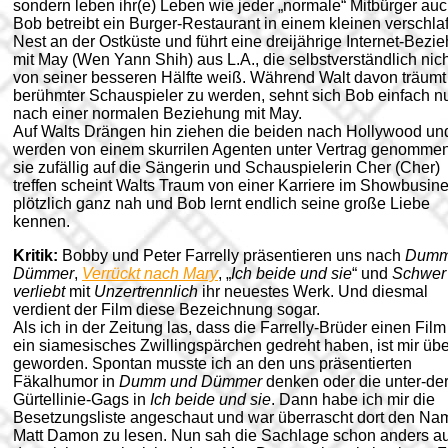
sondern leben ihr(e) Leben wie jeder „normale“ Mitbürger auc
Bob betreibt ein Burger-Restaurant in einem kleinen verschl
Nest an der Ostküste und führt eine dreijährige Internet-Bezi
mit May (Wen Yann Shih) aus L.A., die selbstverständlich nic
von seiner besseren Hälfte weiß. Während Walt davon träumt
berühmter Schauspieler zu werden, sehnt sich Bob einfach n
nach einer normalen Beziehung mit May.
Auf Walts Drängen hin ziehen die beiden nach Hollywood un
werden von einem skurrilen Agenten unter Vertrag genommen
sie zufällig auf die Sängerin und Schauspielerin Cher (Cher)
treffen scheint Walts Traum von einer Karriere im Showbusin
plötzlich ganz nah und Bob lernt endlich seine große Liebe
kennen.
Kritik:
Bobby und Peter Farrelly präsentieren uns nach
Dumm
Dümmer
,
Verrückt nach Mary
, „
Ich beide und sie
“ und
Schwer
verliebt
mit
Unzertrennlich
ihr neuestes Werk. Und diesmal
verdient der Film diese Bezeichnung sogar.
Als ich in der Zeitung las, dass die Farrelly-Brüder einen Film
ein siamesisches Zwillingspärchen gedreht haben, ist mir übe
geworden. Spontan musste ich an den uns präsentierten
Fäkalhumor in
Dumm und Dümmer
denken oder die unter-der
Gürtellinie-Gags in
Ich beide und sie
. Dann habe ich mir die
Besetzungsliste angeschaut und war überrascht dort den N
Matt Damon zu lesen. Nun sah die Sachlage schon anders au