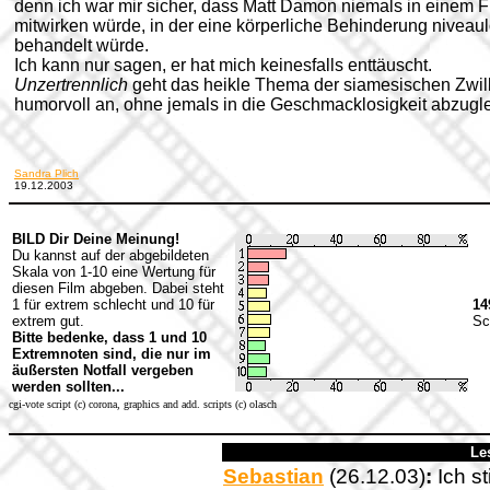
denn ich war mir sicher, dass Matt Damon niemals in einem F
mitwirken würde, in der eine körperliche Behinderung niveau
behandelt würde.
Ich kann nur sagen, er hat mich keinesfalls enttäuscht.
Unzertrennlich
geht das heikle Thema der siamesischen Zwil
humorvoll an, ohne jemals in die Geschmacklosigkeit abzugle
Sandra Plich
19.12.2003
BILD Dir Deine Meinung!
Du kannst auf der abgebildeten
Skala von 1-10 eine Wertung für
diesen Film abgeben. Dabei steht
1 für extrem schlecht und 10 für
14
extrem gut.
Sc
Bitte bedenke, dass 1 und 10
Extremnoten sind, die nur im
äußersten Notfall vergeben
werden sollten...
cgi-vote script (c) corona, graphics and add. scripts (c) olasch
Le
Sebastian
(26.12.03)
:
Ich s