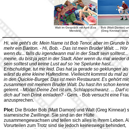
Walt im Gespräch mit April (Eva
Bob (Matt Damon) un
Mendes).
(Greg Kinnear)
beim 
Hi, wie geht's dir. Mein Name ist Bob Tenor, aber im Grunde b
mehr ein Bariton. - Hi, Bob. - Das ist mein Bruder Walt. ... Hör 
wenn du... falls du irgendwann mal in der Stadt sein solltest...
meine, du bist ja jetzt in der Stadt. Aber wenn du mal wieder 
sein solltest und keine Lust auf so 'ne Spelunke hast...
Entschuldige, tut mir leid. Das hat ja gerade so geklungen als
wärst du eine kleine Hafendirne. Vielleicht kommst du mal zu
in den Quickie-Burger. Das ist mein Restaurant. Es gehört mir
zusammen mit meinem Bruder Walt. Du hast ihn schon kenn
gelernt. - Mööp! Deine Zeit ist um, Schlappschwanz. ... Darf i
dich auf 'nen Drink einladen? - Gern. -
Bob versucht eine Fra
anzusprechen.
Plot:
Die Brüder Bob (Matt Damon) und Walt (Greg Kinnear) 
siamesische Zwillinge. Sie sind an der Hüfte
zusammengewachsen und teilen sich alles in ihrem Leben. A
Vorurteilen zum Trotz sind sie jedoch keineswegs behindert,