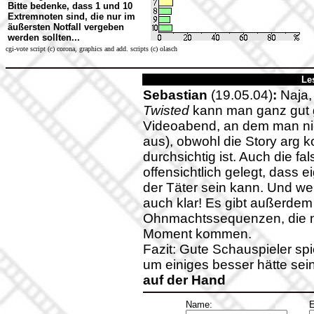
Bitte bedenke, dass 1 und 10
Extremnoten sind, die nur im
äußersten Notfall vergeben
werden sollten...
cgi-vote script (c) corona, graphics and add. scripts (c) olasch
Le
Sebastian
(19.05.04)
:
Naja, 
Twisted
kann man ganz gut gu
Videoabend, an dem man nic
aus), obwohl die Story arg k
durchsichtig ist. Auch die f
offensichtlich gelegt, dass ei
der Täter sein kann. Und wer 
auch klar! Es gibt außerdem 
Ohnmachtssequenzen, die n
Moment kommen.
Fazit: Gute Schauspieler spi
um einiges besser hätte se
auf der Hand
Name:
E