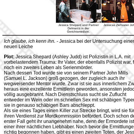
Jessica Shepard und Partner
Jessicas Ziehvater Joh
Delmarco in der
Gerichtsmedizin.
Ich glaube, ich kenn ihn. -
Jessica bei der Untersuchung eine
neuen Leiche
Plot:
Jessica Shepard (Ashley Judd) ist Polizistin in L.A. mit
vorbelastendem Trauma: Ihr Vater, der ebenfalls Polizist war, 
noch ein zweites Leben als Serienmörder.
Nach dessen Tod wurde sie von seinem Partner John Mills
(Samuel L. Jackson) groß gezogen, der zugleich auch ihr
wegweisender Mentor wurde. Zwar ist sie aus innerlichem Z
heraus eine exzellente Ermittlerin geworden, ansonsten jedo
völlig ausgebrannt. Nach Dienstschluss sucht sie Zuflucht
entweder im Wein oder im schnellen Sex mit schäbigen Typen
sie in genauso schäbigen Bars abschleppt.
Als sie eines Tages einen Killer zur Strecke bringt, wird sie fü
ihren Verdienst zur Mordkommission befördert. Doch schon d
erster Fall geht ihr unangenehm nahe, denn der Ermordete ist
einer ihrer nächtlichen Liebhaber. Noch bevor die Ermittlung
richtig begonnen haben, gibt es einen zweiten Toten, der Jes