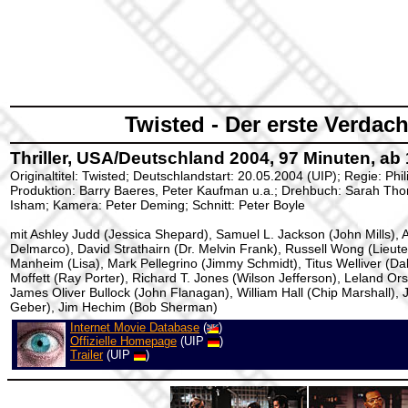
Twisted - Der erste Verdach
Thriller, USA/Deutschland 2004, 97 Minuten, ab
Originaltitel: Twisted; Deutschlandstart: 20.05.2004 (UIP); Regie: Phi
Produktion: Barry Baeres, Peter Kaufman u.a.; Drehbuch: Sarah Tho
Isham; Kamera: Peter Deming; Schnitt: Peter Boyle
mit Ashley Judd (Jessica Shepard), Samuel L. Jackson (John Mills), 
Delmarco), David Strathairn (Dr. Melvin Frank), Russell Wong (Lieu
Manheim (Lisa), Mark Pellegrino (Jimmy Schmidt), Titus Welliver (Da
Moffett (Ray Porter), Richard T. Jones (Wilson Jefferson), Leland Or
James Oliver Bullock (John Flanagan), William Hall (Chip Marshall), 
Geber), Jim Hechim (Bob Sherman)
Internet Movie Database
(
)
Offizielle Homepage
(UIP
)
Trailer
(UIP
)