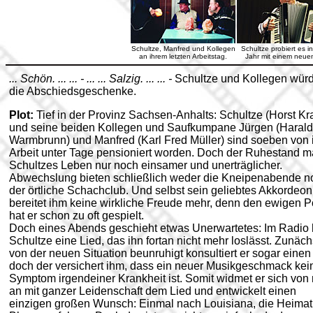
Schultze, Manfred und Kollegen
Schultze probiert es i
an ihrem letzten Arbeitstag.
Jahr mit einem neuen
... Schön. ... ... - ... ... Salzig. ... ... -
Schultze und Kollegen wür
die Abschiedsgeschenke.
Plot:
Tief in der Provinz Sachsen-Anhalts: Schultze (Horst Kr
und seine beiden Kollegen und Saufkumpane Jürgen (Harald
Warmbrunn) und Manfred (Karl Fred Müller) sind soeben von 
Arbeit unter Tage pensioniert worden. Doch der Ruhestand m
Schultzes Leben nur noch einsamer und unerträglicher.
Abwechslung bieten schließlich weder die Kneipenabende n
der örtliche Schachclub. Und selbst sein geliebtes Akkordeon
bereitet ihm keine wirkliche Freude mehr, denn den ewigen P
hat er schon zu oft gespielt.
Doch eines Abends geschieht etwas Unerwartetes: Im Radio 
Schultze eine Lied, das ihn fortan nicht mehr loslässt. Zunäch
von der neuen Situation beunruhigt konsultiert er sogar einen 
doch der versichert ihm, dass ein neuer Musikgeschmack kei
Symptom irgendeiner Krankheit ist. Somit widmet er sich von
an mit ganzer Leidenschaft dem Lied und entwickelt einen
einzigen großen Wunsch: Einmal nach Louisiana, die Heimat