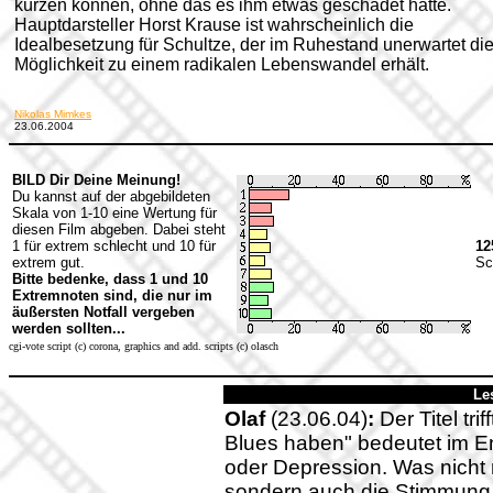
kürzen können, ohne das es ihm etwas geschadet hätte.
Hauptdarsteller Horst Krause ist wahrscheinlich die
Idealbesetzung für Schultze, der im Ruhestand unerwartet di
Möglichkeit zu einem radikalen Lebenswandel erhält.
Nikolas Mimkes
23.06.2004
BILD Dir Deine Meinung!
Du kannst auf der abgebildeten
Skala von 1-10 eine Wertung für
diesen Film abgeben. Dabei steht
1 für extrem schlecht und 10 für
12
extrem gut.
Sc
Bitte bedenke, dass 1 und 10
Extremnoten sind, die nur im
äußersten Notfall vergeben
werden sollten...
cgi-vote script (c) corona, graphics and add. scripts (c) olasch
Le
Olaf
(23.06.04)
:
Der Titel tri
Blues haben" bedeutet im En
oder Depression. Was nicht
sondern auch die Stimmung d