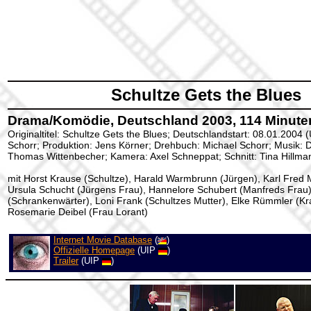
Schultze Gets the Blues
Drama/Komödie, Deutschland 2003, 114 Minuten
Originaltitel: Schultze Gets the Blues; Deutschlandstart: 08.01.2004 
Schorr; Produktion: Jens Körner; Drehbuch: Michael Schorr; Musik: D
Thomas Wittenbecher; Kamera: Axel Schneppat; Schnitt: Tina Hillma
mit Horst Krause (Schultze), Harald Warmbrunn (Jürgen), Karl Fred M
Ursula Schucht (Jürgens Frau), Hannelore Schubert (Manfreds Frau
(Schrankenwärter), Loni Frank (Schultzes Mutter), Elke Rümmler (K
Rosemarie Deibel (Frau Lorant)
Internet Movie Database
(
)
Offizielle Homepage
(UIP
)
Trailer
(UIP
)