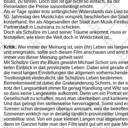
Blues, zu fahren. Doch das ist gar nicht so einfach, da der
Reiseladen die Preise saisonbedingt erhöht.
Als er Tage später trotz anfänglichen Widerstands das Lied b
50. Jahrestag des Musikclubs vorspielt, beschließen die Stad
kurzerhand, ihn als Abgesandten der Stadt zum Musik-Festiva
Partnerstadt in Louisiana zu schicken.
Doch als Schultze im Land seiner Träume ankommt, muss er
feststellen, wie klein die Welt doch in Wirklichkeit ist...
Kritik:
Wer immer der Meinung ist, sein (ihr) Leben sei langwe
und ereignislos, sollte sich diesen Film anschauen und wird f
immer von dieser Meinung geheilt sein!
Mit
Schultze Gets the Blues
gewährt Michael Schorr uns eine
tiefen Einblick in das provinzielle Leben. Dabei wird gerade 
die meist langen Einstellungen die allgemein vorherrschende
Trostlosigkeit verdeutlicht, die Schultzes Leben bestimmen.
Bemerkenswert ist dabei die Gratwanderung Schorrs, in der e
trotz der Langsamkeit immer für genug Handlung und Witz sor
so dass keine Langeweile aufkommt. Denn um ein Portrait ei
Gesellschaft zu schaffen, muss man übertreiben und karikiere
Und das gelingt ihm stellenweise hervorragend. Somit sind e
Szenen schon deswegen überaus amüsant, weil die betreffe
Szenerien wirklich nur in derartig ländlich-provinzieller Umg
vorstellbar sind. Von ein paar kleinen Längen mal abgesehen
denn im Ganzen hätte man den Film wohl gut um ein paar Mi