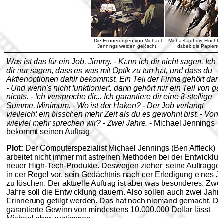
Die Erinnerungen von Michael
Michael auf der Fluch
Jennings werden gelöscht.
dabei: die Papiert
Was ist das für ein Job, Jimmy. - Kann ich dir nicht sagen. Ich
dir nur sagen, dass es was mit Optik zu tun hat, und dass du
Aktienoptionen dafür bekommst. Ein Teil der Firma gehört dan
- Und wenn's nicht funktioniert, dann gehört mir ein Teil von g
nichts. - Ich verspreche dir... Ich garantiere dir eine 8-stellige
Summe. Minimum. - Wo ist der Haken? - Der Job verlangt
vielleicht ein bisschen mehr Zeit als du es gewohnt bist. - Von
wieviel mehr sprechen wir? - Zwei Jahre.
- Michael Jennings
bekommt seinen Auftrag
Plot:
Der Computerspezialist Michael Jennings (Ben Affleck)
arbeitet nicht immer mit astreinen Methoden bei der Entwickl
neuer High-Tech-Produkte. Deswegen ziehen seine Auftragg
in der Regel vor, sein Gedächtnis nach der Erledigung eines 
zu löschen. Der aktuelle Auftrag ist aber was besonderes: Zw
Jahre soll die Entwicklung dauern. Also sollen auch zwei Jah
Erinnerung getilgt werden. Das hat noch niemand gemacht. D
garantierte Gewinn von mindestens 10.000.000 Dollar lässt