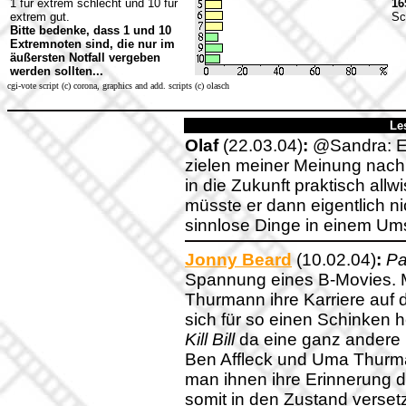
1 für extrem schlecht und 10 für
16
extrem gut.
Sc
Bitte bedenke, dass 1 und 10
Extremnoten sind, die nur im
äußersten Notfall vergeben
werden sollten...
cgi-vote script (c) corona, graphics and add. scripts (c) olasch
Le
Olaf
(22.03.04)
:
@Sandra: Es 
zielen meiner Meinung nach 
in die Zukunft praktisch all
müsste er dann eigentlich 
sinnlose Dinge in einem Ums
Jonny Beard
(10.02.04)
:
Pa
Spannung eines B-Movies. 
Thurmann ihre Karriere auf 
sich für so einen Schinken he
Kill Bill
da eine ganz andere D
Ben Affleck und Uma Thurma
man ihnen ihre Erinnerung 
somit in den Zustand versetz