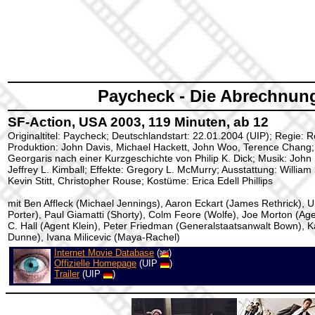
Paycheck - Die Abrechnun
SF-Action, USA 2003, 119 Minuten, ab 12
Originaltitel: Paycheck; Deutschlandstart: 22.01.2004 (UIP); Regie: 
Produktion: John Davis, Michael Hackett, John Woo, Terence Chang
Georgaris nach einer Kurzgeschichte von Philip K. Dick; Musik: John
Jeffrey L. Kimball; Effekte: Gregory L. McMurry; Ausstattung: William 
Kevin Stitt, Christopher Rouse; Kostüme: Erica Edell Phillips
mit Ben Affleck (Michael Jennings), Aaron Eckart (James Rethrick)
Porter), Paul Giamatti (Shorty), Colm Feore (Wolfe), Joe Morton (Ag
C. Hall (Agent Klein), Peter Friedman (Generalstaatsanwalt Bown), K
Dunne), Ivana Milicevic (Maya-Rachel)
Internet Movie Database
(
)
Offizielle Homepage
(UIP
)
Trailer
(UIP
)