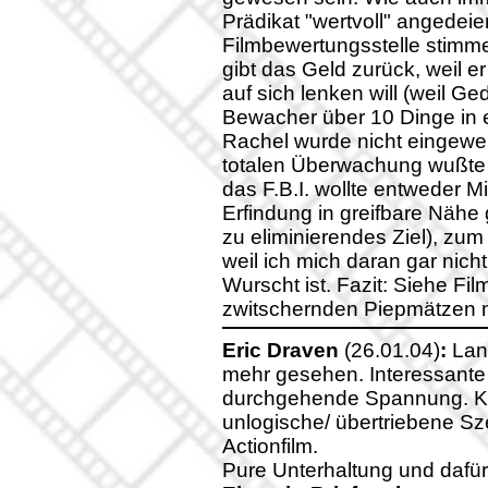
Prädikat "wertvoll" angedei
Filmbewertungsstelle stimme
gibt das Geld zurück, weil 
auf sich lenken will (weil Ge
Bewacher über 10 Dinge in
Rachel wurde nicht eingewei
totalen Überwachung wußte u
das F.B.I. wollte entweder M
Erfindung in greifbare Nähe 
zu eliminierendes Ziel), zum
weil ich mich daran gar nich
Wurscht ist. Fazit: Siehe Fi
zwitschernden Piepmätzen 
Eric Draven
(26.01.04)
:
Lang
mehr gesehen. Interessante 
durchgehende Spannung. Kla
unlogische/ übertriebene Sze
Actionfilm.
Pure Unterhaltung und dafür