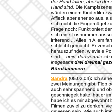
der Hand fallen, aber in der
Hand sind
. Die Kampfszene
würden einem Kinderfilm zw
Affleck aber eher so aus, al
sich nicht die Fingernägel z
Frage noch: Funktioniert de
sich eine Losnummer aussuc
irriterend ... Alles in Allem 
schlecht gemacht. Er verscha
herauszufinden, wieviele Po
sind ...
nein, das verrate ich 
insgesamt
drei dreimal gez
Büroklammern
Sandra
(05.02.04)
:
Ich sehe
zwei Meinungen gibt: Flop o
auch sehr spannend und obwo
geschniegelt halte, hat er i
habe ich es mir abgewöhnt be
Filmen zuviel zu denken, viel
gewesen sein. Wie auch imm