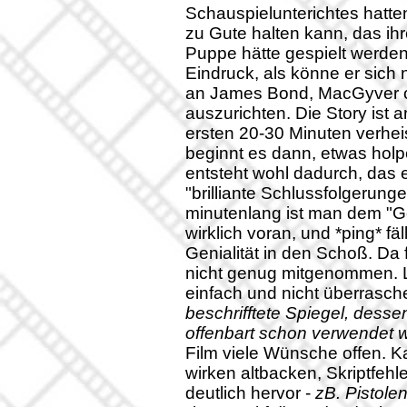
Schauspielunterichtes hat
zu Gute halten kann, das ih
Puppe hätte gespielt werden
Eindruck, als könne er sich 
an James Bond, MacGyver o
auszurichten. Die Story ist a
ersten 20-30 Minuten verhei
beginnt es dann, etwas holp
entsteht wohl dadurch, das 
"brilliante Schlussfolgerung
minutenlang ist man dem "G
wirklich voran, und *ping* fä
Genialität in den Schoß. Da 
nicht genug mitgenommen. 
einfach und nicht überrasc
beschrifftete Spiegel, des
offenbart schon verwendet 
Film viele Wünsche offen. K
wirken altbacken, Skriptfeh
deutlich hervor -
zB. Pistole