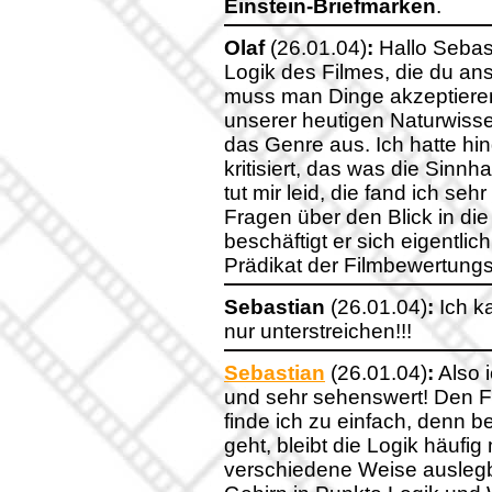
Einstein-Briefmarken
.
Olaf
(26.01.04)
:
Hallo Sebast
Logik des Filmes, die du anspr
muss man Dinge akzeptieren,
unserer heutigen Naturwiss
das Genre aus. Ich hatte hi
kritisiert, das was die Sinnh
tut mir leid, die fand ich se
Fragen über den Blick in die 
beschäftigt er sich eigentli
Prädikat der Filmbewertung
Sebastian
(26.01.04)
:
Ich k
nur unterstreichen!!!
Sebastian
(26.01.04)
:
Also 
und sehr sehenswert! Den F
finde ich zu einfach, denn b
geht, bleibt die Logik häufig
verschiedene Weise ausleg