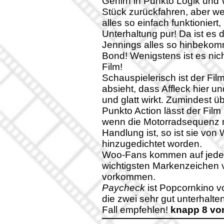
Gehirn in Punkto Logik und 
Stück zurückfahren, aber we
alles so einfach funktionier
Unterhaltung pur! Da ist es
Jennings alles so hinbekom
Bond! Wenigstens ist es nic
Film!
Schauspielerisch ist der F
absieht, dass Affleck hier u
und glatt wirkt. Zumindest üb
Punkto Action lässt der Fil
wenn die Motorradsequenz ni
Handlung ist, so ist sie von
hinzugedichtet worden.
Woo-Fans kommen auf jeden 
wichtigsten Markenzeichen 
vorkommen.
Paycheck
ist Popcornkino v
die zwei sehr gut unterhalte
Fall empfehlen!
knapp 8 vo