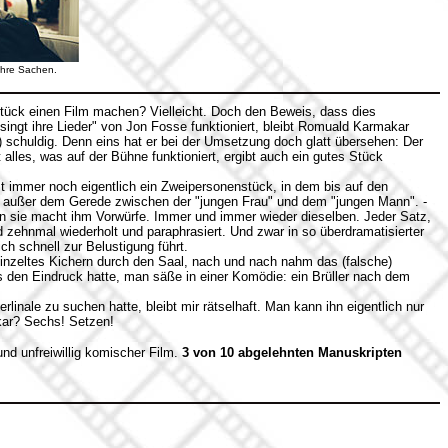
ihre Sachen.
ck einen Film machen? Vielleicht. Doch den Beweis, dass dies
ingt ihre Lieder" von Jon Fosse funktioniert, bleibt Romuald Karmakar
) schuldig. Denn eins hat er bei der Umsetzung doch glatt übersehen: Der
 alles, was auf der Bühne funktioniert, ergibt auch ein gutes Stück
t immer noch eigentlich ein Zweipersonenstück, in dem bis auf den
t außer dem Gerede zwischen der "jungen Frau" und dem "jungen Mann". -
nn sie macht ihm Vorwürfe. Immer und immer wieder dieselben. Jeder Satz,
d zehnmal wiederholt und paraphrasiert. Und zwar in so überdramatisierter
ch schnell zur Belustigung führt.
einzeltes Kichern durch den Saal, nach und nach nahm das (falsche)
en Eindruck hatte, man säße in einer Komödie: ein Brüller nach dem
linale zu suchen hatte, bleibt mir rätselhaft. Man kann ihn eigentlich nur
ar? Sechs! Setzen!
und unfreiwillig komischer Film.
3 von 10 abgelehnten Manuskripten