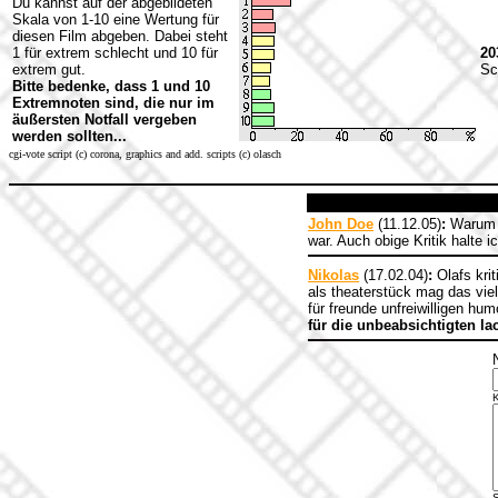
Du kannst auf der abgebildeten
Skala von 1-10 eine Wertung für
diesen Film abgeben. Dabei steht
1 für extrem schlecht und 10 für
20
extrem gut.
Sc
Bitte bedenke, dass 1 und 10
Extremnoten sind, die nur im
äußersten Notfall vergeben
werden sollten...
cgi-vote script (c) corona, graphics and add. scripts (c) olasch
John Doe
(11.12.05)
:
Warum l
war. Auch obige Kritik halte i
Nikolas
(17.02.04)
:
Olafs krit
als theaterstück mag das viel
für freunde unfreiwilligen hum
für die unbeabsichtigten l
S