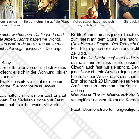
kommt einen
Sie geht ohne ihn auf die Piste.
Viel zu sagen haben sie sich
Sie packt 
seinen Eltern.
eigentlich nicht mehr.
o nicht weiterleben. Du liegst da und
Kritik:
Kann man aus jedem Theaterstü
ne Arbeit. Nichts haben wir, nichts.
zumindest mit dem Stück "Die Nacht s
n woll'tst du ja nie. Ich bin immer
(
Das Himmler Projekt, Der Totmacher
 viel unterwegs gewesen. -
Die junge
Film folgt eigenen Gesetzen und nicht
Zelluloid.
Der Film
Die Nacht singt ihre Lieder
is
dramatischen Schluss nichts passier
s Baby.
Obwohl auch fast nur sie spricht. De
ls Schriftsteller versucht, doch keines
jeder Vorwurf, jede Anschuldigung wir
iecht er sich in der Wohnung, bis er
theatralischer Weise, dass dies ziemli
 und liest.
Erst ging nach 20 Minuten leises ver
ht wirklich weiß sie mit ihrem Leben
Amüsement zu, bis man zum Schluss d
möchte. Sie möchte raus, etwas
anderen.
Was dieser Film im Wettbewerb der Ber
as halte ich nicht mehr aus! Er sitzt
verunglückt nennen. Romuald Karmak
en. Das Verhältnis schein äußerst
nei macht sie ihm weiter Vorwürfe...
Fazit:
Überkonstruierter, langweiliger 