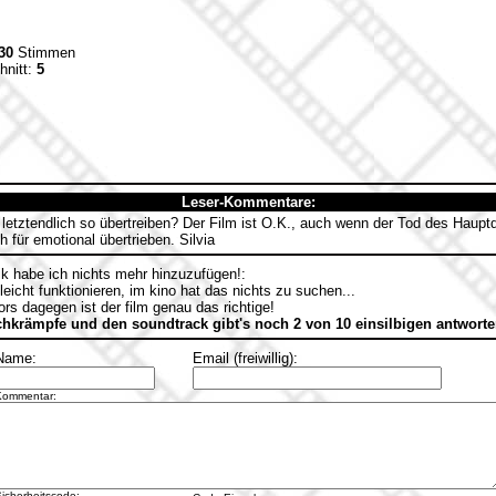
30
Stimmen
hnitt:
5
Leser-Kommentare:
etztendlich so übertreiben? Der Film ist O.K., auch wenn der Tod des Hauptda
ch für emotional übertrieben. Silvia
ik habe ich nichts mehr hinzuzufügen!:
leicht funktionieren, im kino hat das nichts zu suchen...
ors dagegen ist der film genau das richtige!
achkrämpfe und den soundtrack gibt's noch 2 von 10 einsilbigen antwort
Name:
Email (freiwillig):
Kommentar:
icherheitscode: