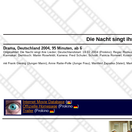
Die Nacht singt ih
Drama, Deutschland 2004, 95 Minuten, ab 6
Originaltitel: Die Nacht singt ihre Lieder; Deutschlandstart: 19.02.2004 (Prokino); Regie: R
Karmakar; Drehbuch: Martin Rosefeldt; Kamera: Fred Schuler; Schnitt: Patricia Rommel; Kostü
mit Frank Giering (Junger Mann), Anne Ratte-Polle (Junge Frau), Manfred Zapatka (Vater), Mart
Internet Movie Database
(
)
Offizielle Homepage
(Prokino
)
Trailer
(Prokino
)