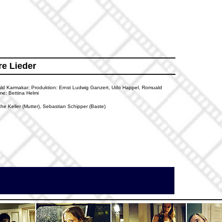
re Lieder
omuald Karmakar; Produktion: Ernst Ludwig Ganzert, Udo Happel, Romuald
me: Bettina Helmi
he Keller (Mutter), Sebastian Schipper (Baste)