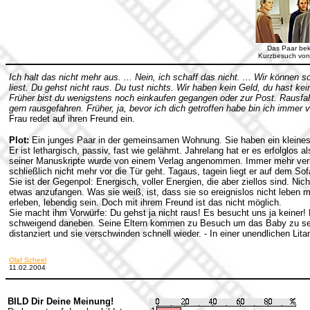
Das Paar be
Kurzbesuch von 
Ich halt das nicht mehr aus. ... Nein, ich schaff das nicht. ... Wir können s
liest. Du gehst nicht raus. Du tust nichts. Wir haben kein Geld, du hast kei
Früher bist du wenigstens noch einkaufen gegangen oder zur Post. Rausfahre
gern rausgefahren. Früher, ja, bevor ich dich getroffen habe bin ich immer
Frau redet auf ihren Freund ein.
Plot:
Ein junges Paar in der gemeinsamen Wohnung. Sie haben ein kleine
Er ist lethargisch, passiv, fast wie gelähmt. Jahrelang hat er es erfolglos a
seiner Manuskripte wurde von einem Verlag angenommen. Immer mehr verkr
schließlich nicht mehr vor die Tür geht. Tagaus, tagein liegt er auf dem Sofa
Sie ist der Gegenpol: Energisch, voller Energien, die aber ziellos sind. Nic
etwas anzufangen. Was sie weiß, ist, dass sie so ereignislos nicht leben 
erleben, lebendig sein. Doch mit ihrem Freund ist das nicht möglich.
Sie macht ihm Vorwürfe: Du gehst ja nicht raus! Es besucht uns ja keiner! D
schweigend daneben. Seine Eltern kommen zu Besuch um das Baby zu seh
distanziert und sie verschwinden schnell wieder. - In einer unendlichen Lita
Olaf Scheel
11.02.2004
BILD Dir Deine Meinung!