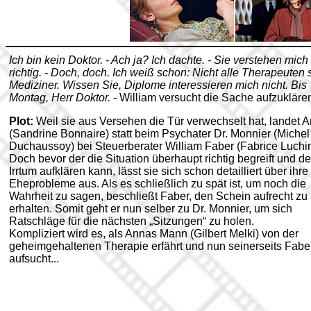
Ich bin kein Doktor. - Ach ja? Ich dachte. - Sie verstehen mich
richtig. - Doch, doch. Ich weiß schon: Nicht alle Therapeuten 
Mediziner. Wissen Sie, Diplome interessieren mich nicht. Bis
Montag, Herr Doktor. -
William versucht die Sache aufzukläre
Plot:
Weil sie aus Versehen die Tür verwechselt hat, landet 
(Sandrine Bonnaire) statt beim Psychater Dr. Monnier (Michel
Duchaussoy) bei Steuerberater William Faber (Fabrice Luchin
Doch bevor der die Situation überhaupt richtig begreift und d
Irrtum aufklären kann, lässt sie sich schon detailliert über ihre
Eheprobleme aus. Als es schließlich zu spät ist, um noch die
Wahrheit zu sagen, beschließt Faber, den Schein aufrecht zu
erhalten. Somit geht er nun selber zu Dr. Monnier, um sich
Ratschläge für die nächsten „Sitzungen“ zu holen.
Kompliziert wird es, als Annas Mann (Gilbert Melki) von der
geheimgehaltenen Therapie erfährt und nun seinerseits Fabe
aufsucht...