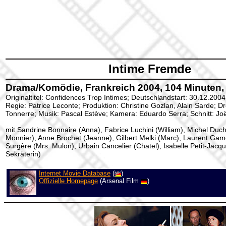
Intime Fremde
Drama/Komödie, Frankreich 2004, 104 Minuten,
Originaltitel: Confidences Trop Intimes; Deutschlandstart: 30.12.2004
Regie: Patrice Leconte; Produktion: Christine Gozlan, Alain Sarde; 
Tonnerre; Musik: Pascal Estève; Kamera: Eduardo Serra; Schnitt: Jo
mit Sandrine Bonnaire (Anna), Fabrice Luchini (William), Michel Duc
Monnier), Anne Brochet (Jeanne), Gilbert Melki (Marc), Laurent Gam
Surgère (Mrs. Mulon), Urbain Cancelier (Chatel), Isabelle Petit-Jacq
Sekräterin)
Internet Movie Database
(
)
Offizielle Homepage
(Arsenal Film
)