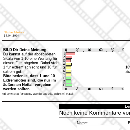
Nikolas Mimkes
14.04.2004
BILD Dir Deine Meinung!
Du kannst auf der abgebildeten
Skala von 1-10 eine Wertung für
diesen Film abgeben. Dabei steht
1 für extrem schlecht und 10 für
10
extrem gut.
Sc
Bitte bedenke, dass 1 und 10
Extremnoten sind, die nur im
äußersten Notfall vergeben
werden sollten...
cgi-vote script (c) corona, graphics and add. scripts (c) olasch
Le
Noch keine Kommentare vo
Name:
E