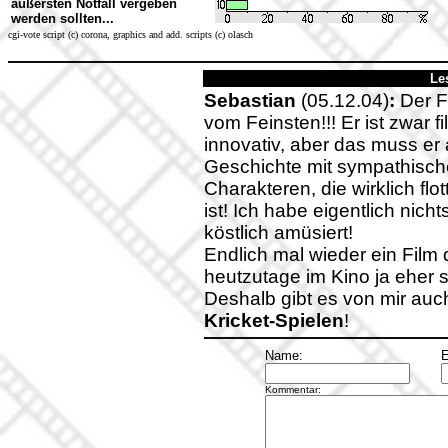
äußersten Notfall vergeben
werden sollten...
cgi-vote script (c) corona, graphics and add. scripts (c) olasch
Le
Sebastian
(05.12.04)
:
Der Fi
vom Feinsten!!! Er ist zwar f
innovativ, aber das muss er 
Geschichte mit sympathische
Charakteren, die wirklich flo
ist! Ich habe eigentlich ni
köstlich amüsiert!
Endlich mal wieder ein Film 
heutzutage im Kino ja eher 
Deshalb gibt es von mir auc
Kricket-Spielen
!
Name:
E
Kommentar: