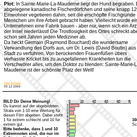
Plot:
In Sainte-Marie-La-Mauderne liegt der Hund begraben.
abgelegene kanadische Fischerdörfchen und seine knapp 1
Einwohner vegetieren dahin, seit die erschöpfte Fischgründe 
Menschen um ihre Arbeit gebracht haben. Vielleicht würde ei
Unternehmen eine Fabrik bauen - aber nur, wenn sich ein Arzt
der Insel niederlässt! Die Trostlosigkeit des Ortes schreckt ab
schon seit Jahren jeden Mediziner ab.
Da heckt Germain (Raymond Bouchard) die wundersame
Verwandlung des Dorfs aus, um Dr. Lewis (David Boutin) aus
Stadt zu verführen. Von berückenden Frauenfüßen übers
verhasste Kricket bis zu ausgefallenen Krankheiten tun die
Verschwörer alles, um den Doktor zu blenden: Sainte-Marie-L
Mauderne ist der schönste Platz der Welt!
Olaf Scheel
05.12.2004
BILD Dir Deine Meinung!
Du kannst auf der abgebildeten
Skala von 1-10 eine Wertung für
diesen Film abgeben. Dabei steht
1 für extrem schlecht und 10 für
16
extrem gut.
Sc
Bitte bedenke, dass 1 und 10
Extremnoten sind, die nur im