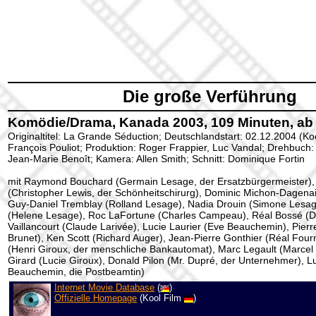
Die große Verführung
Komödie/Drama, Kanada 2003, 109 Minuten, ab 
Originaltitel: La Grande Séduction; Deutschlandstart: 02.12.2004 (Ko
François Pouliot; Produktion: Roger Frappier, Luc Vandal; Drehbuch:
Jean-Marie Benoît; Kamera: Allen Smith; Schnitt: Dominique Fortin
mit Raymond Bouchard (Germain Lesage, der Ersatzbürgermeister),
(Christopher Lewis, der Schönheitschirurg), Dominic Michon-Dagena
Guy-Daniel Tremblay (Rolland Lesage), Nadia Drouin (Simone Lesage
(Helene Lesage), Roc LaFortune (Charles Campeau), Réal Bossé (D
Vaillancourt (Claude Larivée), Lucie Laurier (Eve Beauchemin), Pierr
Brunet), Ken Scott (Richard Auger), Jean-Pierre Gonthier (Réal Fourn
(Henri Giroux, der menschliche Bankautomat), Marc Legault (Marcel 
Girard (Lucie Giroux), Donald Pilon (Mr. Dupré, der Unternehmer), L
Beauchemin, die Postbeamtin)
Internet Movie Database
(
)
Offizielle Homepage
(Kool Film
)