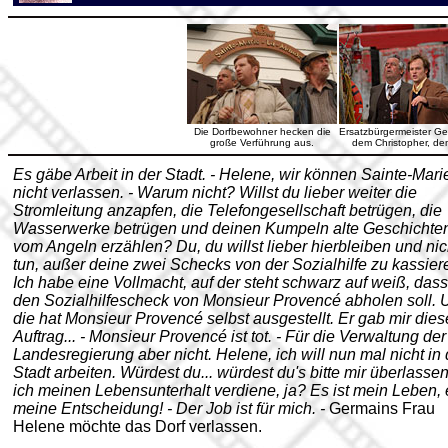
Die Dorfbewohner hecken die
Ersatzbürgermeister Ge
große Verführung aus.
dem Christopher, dem
Es gäbe Arbeit in der Stadt. - Helene, wir können Sainte-Mari
nicht verlassen. - Warum nicht? Willst du lieber weiter die
Stromleitung anzapfen, die Telefongesellschaft betrügen, die
Wasserwerke betrügen und deinen Kumpeln alte Geschichte
vom Angeln erzählen? Du, du willst lieber hierbleiben und nic
tun, außer deine zwei Schecks von der Sozialhilfe zu kassiere
Ich habe eine Vollmacht, auf der steht schwarz auf weiß, dass
den Sozialhilfescheck von Monsieur
Provencé
abholen soll. 
die hat
Monsieur
Provencé
selbst ausgestellt. Er gab mir die
Auftrag... -
Monsieur
Provencé ist tot. - Für die Verwaltung der
Landesregierung aber nicht. Helene, ich will nun mal nicht in 
Stadt arbeiten. Würdest du... würdest du's bitte mir überlassen
ich meinen Lebensunterhalt verdiene, ja? Es ist mein Leben, e
meine Entscheidung! - Der Job ist für mich. -
Germains Frau
Helene möchte das Dorf verlassen.