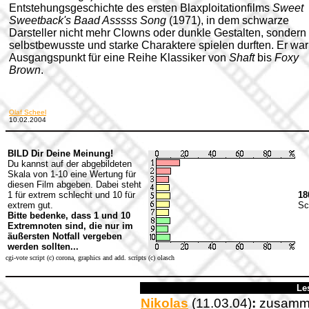
Entstehungsgeschichte des ersten Blaxploitationfilms
Sweet
Sweetback's Baad Asssss Song
(1971), in dem schwarze
Darsteller nicht mehr Clowns oder dunkle Gestalten, sondern
selbstbewusste und starke Charaktere spielen durften. Er war
Ausgangspunkt für eine Reihe Klassiker von
Shaft
bis
Foxy
Brown
.
Olaf Scheel
10.02.2004
BILD Dir Deine Meinung!
Du kannst auf der abgebildeten
Skala von 1-10 eine Wertung für
diesen Film abgeben. Dabei steht
1 für extrem schlecht und 10 für
18
extrem gut.
Sc
Bitte bedenke, dass 1 und 10
Extremnoten sind, die nur im
äußersten Notfall vergeben
werden sollten...
cgi-vote script (c) corona, graphics and add. scripts (c) olasch
Le
Nikolas
(11.03.04)
:
zusamme