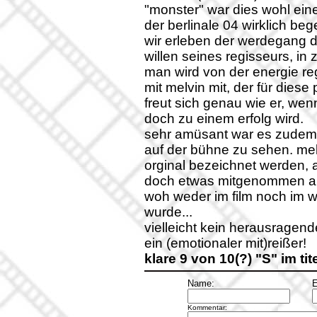
"monster" war dies wohl eine
der berlinale 04 wirklich beg
wir erleben der werdegang d
willen seines regisseurs, in z
man wird von der energie reg
mit melvin mit, der für diese 
freut sich genau wie er, we
doch zu einem erfolg wird.
sehr amüsant war es zudem
auf der bühne zu sehen. melv
orginal bezeichnet werden, a
doch etwas mitgenommen au
woh weder im film noch im 
wurde...
vielleicht kein herausragende
ein (emotionaler mit)reißer!
klare 9 von 10(?) "S" im tit
Name:
E
Kommentar: