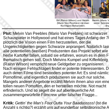
Bill (Rainn Wilson) und Melvin
Melvin (Mario 
(Mario Van Peebles) mit zwei
seine Sekräter
flüchtigen Bekannten.
Bry
Plot:
Melvin Van Peebles (Mario Van Peebles) ist schwarzer
Schauspieler in Hollywood und hat eines Tages Anfang der 7
plötzlich die Vision einen Film herzustellen, der die
Ungerechtigkeiten gegen Schwarze anprangert. Natürlich la
alle potentiellen (weißen) Produzenten das Projekt sofort wie
heiße Kartoffel fallen, sobald sie erfahren, worum es in dem F
thematisch gehen soll. Doch Melvins Kumpel und Kifferkönig 
(Rainn Wilson) verspricht neue Geldgeber zu organisieren.
Nach einigen Fehlschlägen findet er potente Interessenten. 
auch deren Filme sind besonders potenter Art: Es sind nämli
Pornofilme, und eigentlich produzieren sie auch nur solche.
Mangels anderer Angebote erzählt Melvin ihnen also von ei
tollen neuen Pornofilm, den er herstellen möchte. Not macht
erfinderisch. Und so segelt die auf abenteuerliche Art
zusammengewürfelte Filmcrew unter falscher Flagge...
Kritik:
Gettin' the Man's Foot Outta Your Baadasssss!
(Ist die
Anzahl s richtig?) erzählt uns auf wunderbar selbstironische A