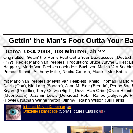
Gettin' the Man's Foot Outta Your B
Drama, USA 2003, 108 Minuten, ab ??
Originaltitel: Gettin' the Man's Foot Outta Your Baadasssss!; Deutsch
(???); Regie: Mario Van Peebles; Produktion: Bruce Wayne Gillies; 
Haggerty, Mario Van Peebles nach dem Buch von Melvin Van Beeble
Primes; Schnitt: Anthony Miller, Nneka Goforth; Musik: Tyler Bates
mit Mario Van Peebles (Melvin Van Peebles), Khelo Thomas (Mario V
Davis (Opa), Nia Long (Sandra), Joan M. Blair (Brenda), Penny Bae 
Bryant (Priscilla), Terry Crews (Big T), David Alan Grier (Clyde Houst
(Moonbeam), Jazsmin Lewis (Delicious), Robin Renee (aufgeregte F
(Howie), Nathan Wetherington (Jimmy), Rainn Wilson (Bill Harris)
Internet Movie Database
(
)
Offizielle Homepage
(Sony Pictures Classic
)