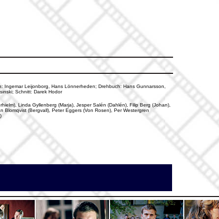
tion: Ingemar Leijonborg, Hans Lönnerheden; Drehbuch: Hans Gunnarsson,
inski; Schnitt: Darek Hodor
rhielm), Linda Gyllenberg (Marja), Jesper Salén (Dahlén), Filip Berg (Johan),
an Blomqvist (Bergvall), Peter Eggers (Von Rosen), Per Westergren
)