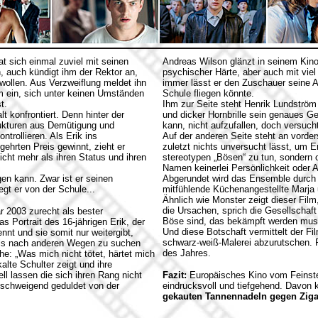
t sich einmal zuviel mit seinen
Andreas Wilson glänzt in seinem Kino
n, auch kündigt ihm der Rektor an,
psychischer Härte, aber auch mit viel
 wollen. Aus Verzweiflung meldet ihn
immer lässt er den Zuschauer seine A
hm ein, sich unter keinen Umständen
Schule fliegen könnte.
t.
Ihm zur Seite steht Henrik Lundström
 konfrontiert. Denn hinter der
und dicker Hornbrille sein genaues Ge
rukturen aus Demütigung und
kann, nicht aufzufallen, doch versuc
trollieren. Als Erik ins
Auf der anderen Seite steht an vorder
hrten Preis gewinnt, zieht er
zuletzt nichts unversucht lässt, um E
cht mehr als ihren Status und ihren
stereotypen „Bösen“ zu tun, sondern 
Namen keinerlei Persönlichkeit oder Au
agen kann. Zwar ist er seinen
Abgerundet wird das Ensemble durch J
gt er von der Schule...
mitfühlende Küchenangestellte Marja u
Ähnlich wie Monster zeigt dieser Film
die Ursachen, sprich die Gesellschaft
2003 zurecht als bester
Böse sind, das bekämpft werden mus
s Portrait des 16-jährigen Erik, der
Und diese Botschaft vermittelt der Fi
nt und sie somit nur weitergibt,
schwarz-weiß-Malerei abzurutschen. 
 als nach anderen Wegen zu suchen
des Jahres.
e: „Was mich nicht tötet, härtet mich
lte Schulter zeigt und ihre
l lassen die sich ihren Rang nicht
Fazit:
Europäisches Kino vom Feinsten
llschweigend geduldet von der
eindrucksvoll und tiefgehend. Davon 
gekauten Tannennadeln gegen Ziga