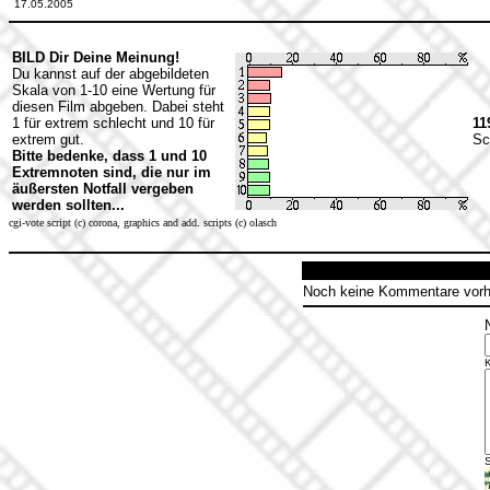
17.05.2005
BILD Dir Deine Meinung!
Du kannst auf der abgebildeten
Skala von 1-10 eine Wertung für
diesen Film abgeben. Dabei steht
1 für extrem schlecht und 10 für
11
extrem gut.
Sc
Bitte bedenke, dass 1 und 10
Extremnoten sind, die nur im
äußersten Notfall vergeben
werden sollten...
cgi-vote script (c) corona, graphics and add. scripts (c) olasch
Noch keine Kommentare vor
S