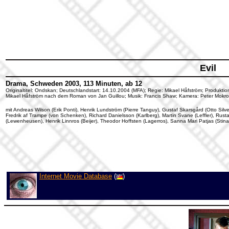
Evil
Drama, Schweden 2003, 113 Minuten, ab 12
Originaltitel: Ondskan; Deutschlandstart: 14.10.2004 (MFA); Regie: Mikael Håfström; Produk
Mikael Håfström nach dem Roman von Jan Guillou; Musik: Francis Shaw; Kamera: Peter Mokros
mit Andreas Wilson (Erik Ponti), Henrik Lundström (Pierre Tanguy), Gustaf Skarsgård (Otto Silve
Fredrik af Trampe (von Schenken), Richard Danielsson (Karlberg), Martin Svane (Leffler), Rust
(Lewenheusen), Henrik Linnros (Beijer), Theodor Hoffsten (Lagerros), Sanna Mari Patjas (Stina
Internet Movie Database
(
)