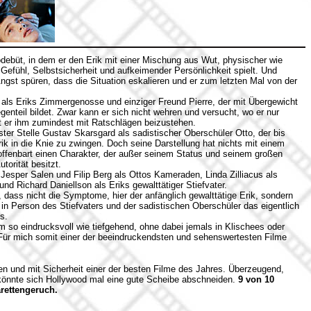
debüt, in dem er den Erik mit einer Mischung aus Wut, physischer wie
 Gefühl, Selbstsicherheit und aufkeimender Persönlichkeit spielt. Und
ngst spüren, dass die Situation eskalieren und er zum letzten Mal von der
 als Eriks Zimmergenosse und einziger Freund Pierre, der mit Übergewicht
genteil bildet. Zwar kann er sich nicht wehren und versucht, wo er nur
ht er ihm zumindest mit Ratschlägen beizustehen.
ster Stelle Gustav Skarsgard als sadistischer Oberschüler Otto, der bis
rik in die Knie zu zwingen. Doch seine Darstellung hat nichts mit einem
offenbart einen Charakter, der außer seinem Status und seinem großen
torität besitzt.
esper Salen und Filip Berg als Ottos Kameraden, Linda Zilliacus als
nd Richard Daniellson als Eriks gewalttätiger Stiefvater.
, dass nicht die Symptome, hier der anfänglich gewalttätige Erik, sondern
 in Person des Stiefvaters und der sadistischen Oberschüler das eigentlich
s.
lm so eindrucksvoll wie tiefgehend, ohne dabei jemals in Klischees oder
Für mich somit einer der beeindruckendsten und sehenswertesten Filme
 und mit Sicherheit einer der besten Filme des Jahres. Überzeugend,
könnte sich Hollywood mal eine gute Scheibe abschneiden.
9 von 10
rettengeruch.