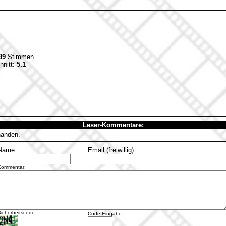
99
Stimmen
hnitt:
5.1
Leser-Kommentare:
handen.
Name:
Email (freiwillig):
Kommentar:
icherheitscode:
Code Eingabe: