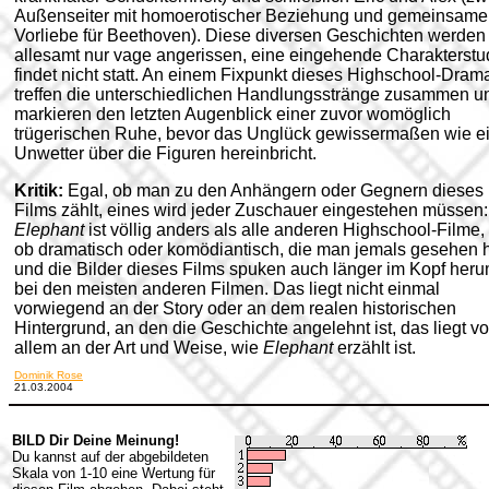
Außenseiter mit homoerotischer Beziehung und gemeinsame
Vorliebe für Beethoven). Diese diversen Geschichten werden
allesamt nur vage angerissen, eine eingehende Charakterstu
findet nicht statt. An einem Fixpunkt dieses Highschool-Dram
treffen die unterschiedlichen Handlungsstränge zusammen u
markieren den letzten Augenblick einer zuvor womöglich
trügerischen Ruhe, bevor das Unglück gewissermaßen wie e
Unwetter über die Figuren hereinbricht.
Kritik:
Egal, ob man zu den Anhängern oder Gegnern dieses
Films zählt, eines wird jeder Zuschauer eingestehen müssen:
Elephant
ist völlig anders als alle anderen Highschool-Filme,
ob dramatisch oder komödiantisch, die man jemals gesehen h
und die Bilder dieses Films spuken auch länger im Kopf heru
bei den meisten anderen Filmen. Das liegt nicht einmal
vorwiegend an der Story oder an dem realen historischen
Hintergrund, an den die Geschichte angelehnt ist, das liegt vo
allem an der Art und Weise, wie
Elephant
erzählt ist.
Dominik Rose
21.03.2004
BILD Dir Deine Meinung!
Du kannst auf der abgebildeten
Skala von 1-10 eine Wertung für