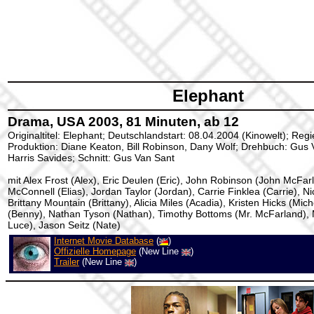
Elephant
Drama, USA 2003, 81 Minuten, ab 12
Originaltitel: Elephant; Deutschlandstart: 08.04.2004 (Kinowelt); Reg
Produktion: Diane Keaton, Bill Robinson, Dany Wolf; Drehbuch: Gus
Harris Savides; Schnitt: Gus Van Sant
mit Alex Frost (Alex), Eric Deulen (Eric), John Robinson (John McFarl
McConnell (Elias), Jordan Taylor (Jordan), Carrie Finklea (Carrie), N
Brittany Mountain (Brittany), Alicia Miles (Acadia), Kristen Hicks (Mic
(Benny), Nathan Tyson (Nathan), Timothy Bottoms (Mr. McFarland), M
Luce), Jason Seitz (Nate)
Internet Movie Database
(
)
Offizielle Homepage
(New Line
)
Trailer
(New Line
)