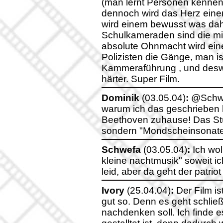
(man lernt Personen kennen,
dennoch wird das Herz eine
wird einem bewusst was dahi
Schulkameraden sind die mit 
absolute Ohnmacht wird ein
Polizisten die Gänge, man ist
Kammeraführung , und deswe
härter. Super Film.
Dominik
(03.05.04)
:
@Schwef
warum ich das geschrieben h
Beethoven zuhause! Das Stüc
sondern "Mondscheinsonate
Schwefa
(03.05.04)
:
Ich wol
kleine nachtmusik" soweit ic
leid, aber da geht der patriot
Ivory
(25.04.04)
:
Der Film is
gut so. Denn es geht schlie
nachdenken soll. Ich finde e