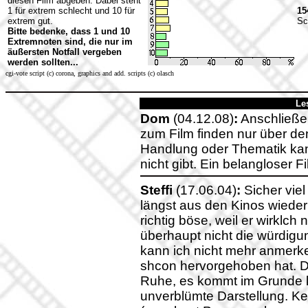
diesen Film abgeben. Dabei steht
1 für extrem schlecht und 10 für
15
extrem gut.
Sc
Bitte bedenke, dass 1 und 10
Extremnoten sind, die nur im
äußersten Notfall vergeben
werden sollten...
cgi-vote script (c) corona, graphics and add. scripts (c) olasch
Le
Dom
(04.12.08)
:
Anschließe
zum Film finden nur über den
Handlung oder Thematik kann
nicht gibt. Ein belangloser F
Steffi
(17.06.04)
:
Sicher viel
längst aus den Kinos wieder
richtig böse, weil er wirklc
überhaupt nicht die würdigung
kann ich nicht mehr anmerke
shcon hervorgehoben hat. De
Ruhe, es kommt im Grunde k
unverblümte Darstellung. K