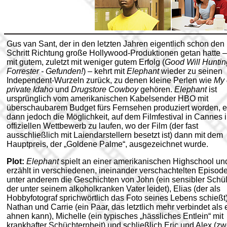
Gus van Sant, der in den letzten Jahren eigentlich schon den
Schritt Richtung große Hollywood-Produktionen getan hatte 
mit gutem, zuletzt mit weniger gutem Erfolg (
Good Will Huntin
Forrester - Gefunden!
)
–
kehrt mit
Elephant
wieder zu seinen
Independent-Wurzeln zurück, zu denen kleine Perlen wie
My
private Idaho
und
Drugstore Cowboy
gehören.
Elephant
ist
ursprünglich vom amerikanischen Kabelsender HBO mit
überschaubarem Budget fürs Fernsehen produziert worden, er
dann jedoch die Möglichkeit, auf dem Filmfestival in Cannes 
offiziellen Wettbewerb zu laufen, wo der Film (der fast
ausschließlich mit Laiendarstellern besetzt ist) dann mit dem
Hauptpreis, der „Goldene Palme“, ausgezeichnet wurde.
Plot:
Elephant
spielt an einer amerikanischen Highschool un
erzählt in verschiedenen, ineinander verschachtelten Episod
unter anderem die Geschichten von John (ein sensibler Schül
der unter seinem alkoholkranken Vater leidet), Elias (der als
Hobbyfotograf sprichwörtlich das Foto seines Lebens schießt)
Nathan und Carrie (ein Paar, das letztlich mehr verbindet als 
ahnen kann), Michelle (ein typisches „hässliches Entlein“ mit
krankhafter Schüchternheit) und schließlich Eric und Alex (zw