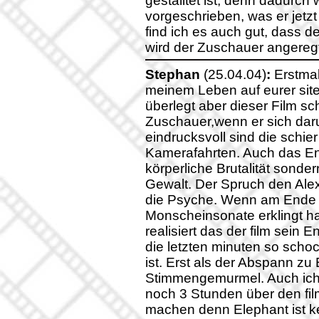
gestalltet ist, denn dadurch
vorgeschrieben, was er jetz
find ich es auch gut, dass d
wird der Zuschauer angereg
Stephan
(25.04.04)
:
Erstmal
meinem Leben auf eurer sit
überlegt aber dieser Film sc
Zuschauer,wenn er sich daru
eindrucksvoll sind die schie
Kamerafahrten. Auch das En
körperliche Brutalität sonde
Gewalt. Der Spruch den Alex 
die Psyche. Wenn am Ende d
Monscheinsonate erklingt ha
realisiert das der film sein
die letzten minuten so sch
ist. Erst als der Abspann zu
Stimmengemurmel. Auch ich
noch 3 Stunden über den fil
machen denn Elephant ist kei