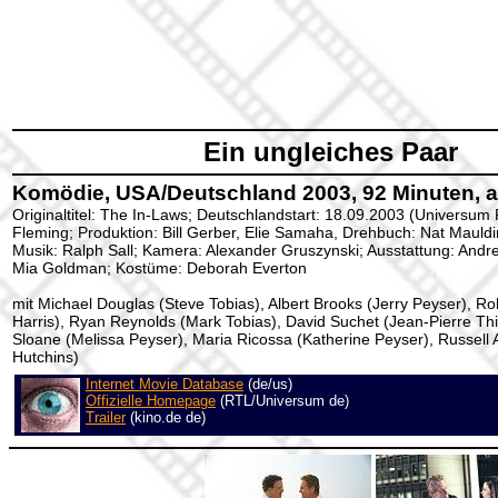
Ein ungleiches Paar
Komödie, USA/Deutschland 2003, 92 Minuten, a
Originaltitel: The In-Laws; Deutschlandstart: 18.09.2003 (Universum
Fleming; Produktion: Bill Gerber, Elie Samaha, Drehbuch: Nat Mauld
Musik: Ralph Sall; Kamera: Alexander Gruszynski; Ausstattung: Andre
Mia Goldman; Kostüme: Deborah Everton
mit Michael Douglas (Steve Tobias), Albert Brooks (Jerry Peyser), R
Harris), Ryan Reynolds (Mark Tobias), David Suchet (Jean-Pierre Th
Sloane (Melissa Peyser), Maria Ricossa (Katherine Peyser), Russell 
Hutchins)
Internet Movie Database
(de/us)
Offizielle Homepage
(RTL/Universum de)
Trailer
(kino.de de)