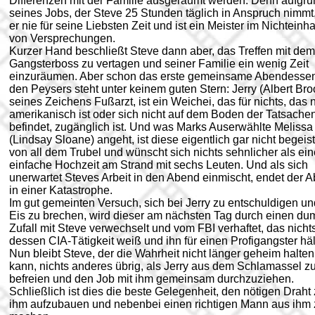
Differenzen mit der Familie ausgeräumt werden. Denn aufgru
seines Jobs, der Steve 25 Stunden täglich in Anspruch nimmt,
er nie für seine Liebsten Zeit und ist ein Meister im Nichteinha
von Versprechungen.
Kurzer Hand beschließt Steve dann aber, das Treffen mit dem
Gangsterboss zu vertagen und seiner Familie ein wenig Zeit
einzuräumen. Aber schon das erste gemeinsame Abendessen
den Peysers steht unter keinem guten Stern: Jerry (Albert Bro
seines Zeichens Fußarzt, ist ein Weichei, das für nichts, das n
amerikanisch ist oder sich nicht auf dem Boden der Tatsache
befindet, zugänglich ist. Und was Marks Auserwählte Melissa
(Lindsay Sloane) angeht, ist diese eigentlich gar nicht begeist
von all dem Trubel und wünscht sich nichts sehnlicher als ein
einfache Hochzeit am Strand mit sechs Leuten. Und als sich
unerwartet Steves Arbeit in den Abend einmischt, endet der 
in einer Katastrophe.
Im gut gemeinten Versuch, sich bei Jerry zu entschuldigen u
Eis zu brechen, wird dieser am nächsten Tag durch einen d
Zufall mit Steve verwechselt und vom FBI verhaftet, das nicht
dessen CIA-Tätigkeit weiß und ihn für einen Profigangster häl
Nun bleibt Steve, der die Wahrheit nicht länger geheim halten
kann, nichts anderes übrig, als Jerry aus dem Schlamassel z
befreien und den Job mit ihm gemeinsam durchzuziehen.
Schließlich ist dies die beste Gelegenheit, den nötigen Draht
ihm aufzubauen und nebenbei einen richtigen Mann aus ihm 