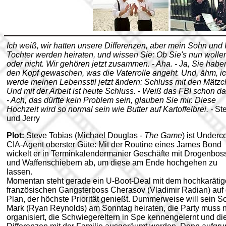
Ich weiß, wir hatten unsere Differenzen, aber mein Sohn und 
Tochter werden heiraten, und wissen Sie: Ob Sie's nun wolle
oder nicht. Wir gehören jetzt zusammen. - Aha. - Ja, Sie habe
den Kopf gewaschen, was die Vaterrolle angeht. Und, ähm, i
werde meinen Lebensstil jetzt ändern: Schluss mit den Mätzc
Und mit der Arbeit ist heute Schluss. - Weiß das FBI schon d
- Ach, das dürfte kein Problem sein, glauben Sie mir. Diese
Hochzeit wird so normal sein wie Butter auf Kartoffelbrei. -
St
und Jerry
Plot:
Steve Tobias (Michael Douglas -
The Game
) ist Underc
CIA-Agent oberster Güte: Mit der Routine eines James Bond
wickelt er in Terminkalendermanier Geschäfte mit Drogenbos
und Waffenschiebern ab, um diese am Ende hochgehen zu
lassen.
Momentan steht gerade ein U-Boot-Deal mit dem hochkaräti
französischen Gangsterboss Cherasov (Vladimir Radian) auf
Plan, der höchste Priorität genießt. Dummerweise will sein S
Mark (Ryan Reynolds) am Sonntag heiraten, die Party muss 
organisiert, die Schwiegereltern in Spe kennengelernt und di