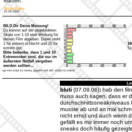
machen.
Nikolas Mimkes
20.09.2003
BILD Dir Deine Meinung!
Du kannst auf der abgebildeten
Skala von 1-10 eine Wertung für
diesen Film abgeben. Dabei steht
1 für extrem schlecht und 10 für
16
extrem gut.
Sc
Bitte bedenke, dass 1 und 10
Extremnoten sind, die nur im
äußersten Notfall vergeben
werden sollten...
cgi-vote script (c) corona, graphics and add. scripts (c) olasch
Le
bluti
(07.09.06)
:
hab den fil
muss auch sagen, dass er d
durchschnittssneakniveaus la
musste ab und an mal schmun
nicht ernst und auch wenn da
gefällt es mir immer noch um
sneaks doch häufig gezeigte