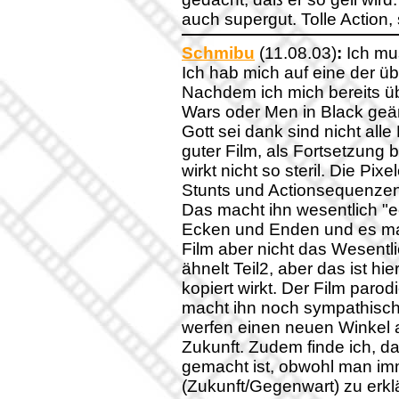
auch supergut. Tolle Action, 
Schmibu
(11.08.03)
:
Ich mus
Ich hab mich auf eine der üb
Nachdem ich mich bereits üb
Wars oder Men in Black geär
Gott sei dank sind nicht alle
guter Film, als Fortsetzung
wirkt nicht so steril. Die Pi
Stunts und Actionsequenzen 
Das macht ihn wesentlich "ec
Ecken und Enden und es mac
Film aber nicht das Wesentli
ähnelt Teil2, aber das ist hie
kopiert wirkt. Der Film paro
macht ihn noch sympathisc
werfen einen neuen Winkel a
Zukunft. Zudem finde ich, d
gemacht ist, obwohl man im
(Zukunft/Gegenwart) zu erkl