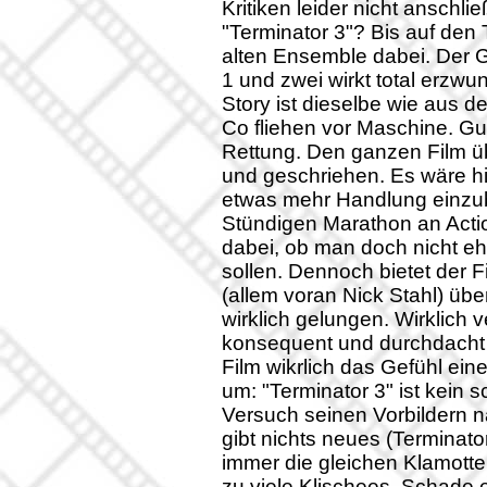
Kritiken leider nicht anschli
"Terminator 3"? Bis auf den 
alten Ensemble dabei. Der Ga
1 und zwei wirkt total erzw
Story ist dieselbe wie aus 
Co fliehen vor Maschine. Gu
Rettung. Den ganzen Film üb
und geschriehen. Es wäre h
etwas mehr Handlung einzu
Stündigen Marathon an Acti
dabei, ob man doch nicht eh
sollen. Dennoch bietet der F
(allem voran Nick Stahl) üb
wirklich gelungen. Wirklich 
konsequent und durchdacht i
Film wikrlich das Gefühl ein
um: "Terminator 3" ist kein 
Versuch seinen Vorbildern n
gibt nichts neues (Terminat
immer die gleichen Klamotte
zu viele Klischees. Schade e