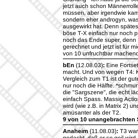
jetzt auch schon Männerroll
müssen, aber irgendwie kam s
sondern eher androgyn, was
ausgewirkt hat. Denn späteste
böse T-X einfach nur noch p
noch das Ende super, denn d
gerechnet und jetzt ist für mic
von 10 unfruchtbar machend
bEn
(12.08.03)
:
Eine Fortse
macht. Und von wegen T4: K
Vergleich zum T1 ist der gut
nur noch die Hälfte. *schmun
die "Sargszene", die echt lä
einfach Spass. Massig Action
wird (wie z.B. in Matrix 2) 
amüsanter als der T2.
9 von 10 unangebrachten 
Anaheim
(11.08.03)
:
T3 war 
gedacht, daß er so geil wird