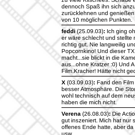
dennoch Spaß ihn sich anzu
zurücklehnen und genießen.
von 10 möglichen Punkten.
feddi
(25.09.03)
:
Ich ging o
er wäre schlecht und stellte
richtig gut. Nie langweilig 
Popcornkino! Und dieser TX 
macht...sie blickt in die Ka
aus...ohne Kratzer :0) Und Ar
Film.Kracher! Hätte nicht ged
X
(03.09.03)
:
Fand den Film n
besser Atmosphäre. Die Story
wohl technisch auf dem neus
haben die mich nicht.
Verena
(26.08.03)
:
Die Acti
gut inszeniert. Mich hat nur 
offenes Ende hatte, aber da
usw.