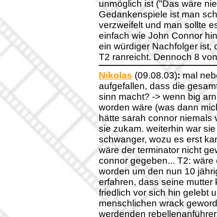
unmöglich ist ("Das wäre nie
Gedankenspiele ist man scho
verzweifelt und man sollte e
einfach wie John Connor hin
ein würdiger Nachfolger ist,
T2 ranreicht. Dennoch 8 v
Nikolas
(09.08.03)
:
mal neb
aufgefallen, dass die gesamt
sinn macht? -> wenn big arni
worden wäre (was dann micha
hätte sarah connor niemals v
sie zukam. weiterhin war sie
schwanger, wozu es erst kam, 
wäre der terminator nicht g
connor gegeben... T2: wäre 
worden um den nun 10 jährig
erfahren, dass seine mutter 
friedlich vor sich hin geleb
menschlichen wrack geworde
werdenden rebellenanführer.