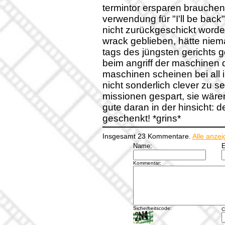
termintor ersparen brauchen
verwendung für "I'll be back
nicht zurückgeschickt worde
wrack geblieben, hätte niem
tags des jüngsten gerichts 
beim angriff der maschinen 
maschinen scheinen bei all i
nicht sonderlich clever zu s
missionen gespart, sie wären
gute daran in der hinsicht: d
geschenkt! *grins*
Insgesamt 23 Kommentare.
Alle anze
Name:
E
Kommentar:
Sicherheitscode:
C