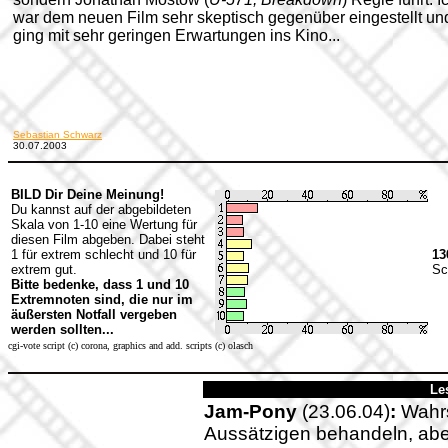
war dem neuen Film sehr skeptisch gegenüber eingestellt un
ging mit sehr geringen Erwartungen ins Kino...
Sebastian Schwarz
30.07.2003
BILD Dir Deine Meinung!
Du kannst auf der abgebildeten
Skala von 1-10 eine Wertung für
diesen Film abgeben. Dabei steht
1 für extrem schlecht und 10 für
13
extrem gut.
Sc
Bitte bedenke, dass 1 und 10
Extremnoten sind, die nur im
äußersten Notfall vergeben
werden sollten...
cgi-vote script (c) corona, graphics and add. scripts (c) olasch
Le
Jam-Pony
(23.06.04)
:
Wahrs
Aussätzigen behandeln, abe