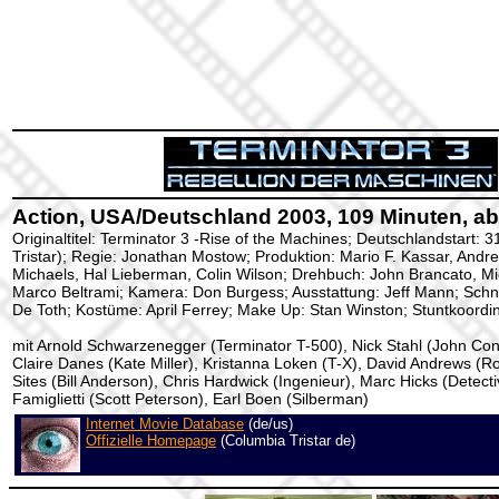
Action, USA/Deutschland 2003, 109 Minuten, ab
Originaltitel: Terminator 3 -Rise of the Machines; Deutschlandstart:
Tristar); Regie: Jonathan Mostow; Produktion: Mario F. Kassar, Andre
Michaels, Hal Lieberman, Colin Wilson; Drehbuch: John Brancato, Mic
Marco Beltrami; Kamera: Don Burgess; Ausstattung: Jeff Mann; Schnitt
De Toth; Kostüme: April Ferrey; Make Up: Stan Winston; Stuntkoordi
mit Arnold Schwarzenegger (Terminator T-500), Nick Stahl (John Co
Claire Danes (Kate Miller), Kristanna Loken (T-X), David Andrews (Ro
Sites (Bill Anderson), Chris Hardwick (Ingenieur), Marc Hicks (Detect
Famiglietti (Scott Peterson), Earl Boen (Silberman)
Internet Movie Database
(de/us)
Offizielle Homepage
(Columbia Tristar de)