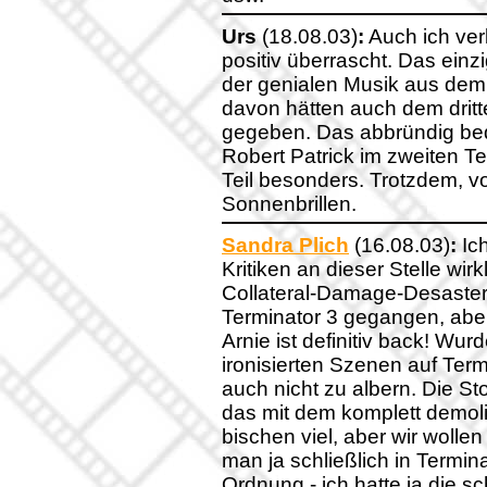
Urs
(18.08.03)
:
Auch ich ver
positiv überrascht. Das einz
der genialen Musik aus dem 
davon hätten auch dem drit
gegeben. Das abbründig be
Robert Patrick im zweiten Tei
Teil besonders. Trotzdem, vo
Sonnenbrillen.
Sandra Plich
(16.08.03)
:
Ic
Kritiken an dieser Stelle wir
Collateral-Damage-Desaster
Terminator 3 gegangen, aber
Arnie ist definitiv back! Wurd
ironisierten Szenen auf Term
auch nicht zu albern. Die St
das mit dem komplett demoli
bischen viel, aber wir wolle
man ja schließlich in Termina
Ordnung - ich hatte ja die 