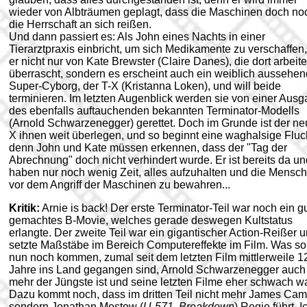
wieder von Albträumen geplagt, dass die Maschinen doch no
die Herrschaft an sich reißen.
Und dann passiert es: Als John eines Nachts in einer
Tierarztpraxis einbricht, um sich Medikamente zu verschaffen,
er nicht nur von Kate Brewster (Claire Danes), die dort arbeite
überrascht, sondern es erscheint auch ein weiblich aussehen
Super-Cyborg, der T-X (Kristanna Loken), und will beide
terminieren. Im letzten Augenblick werden sie von einer Aus
des ebenfalls auftauchenden bekannten Terminator-Modells
(Arnold Schwarzenegger) gerettet. Doch im Grunde ist der ne
X ihnen weit überlegen, und so beginnt eine waghalsige Fluc
denn John und Kate müssen erkennen, dass der "Tag der
Abrechnung" doch nicht verhindert wurde. Er ist bereits da un
haben nur noch wenig Zeit, alles aufzuhalten und die Mensch
vor dem Angriff der Maschinen zu bewahren...
Kritik:
Arnie is back! Der erste Terminator-Teil war noch ein g
gemachtes B-Movie, welches gerade deswegen Kultstatus
erlangte. Der zweite Teil war ein gigantischer Action-Reißer 
setzte Maßstäbe im Bereich Computereffekte im Film. Was sol
nun noch kommen, zumal seit dem letzten Film mittlerweile 1
Jahre ins Land gegangen sind, Arnold Schwarzenegger auch 
mehr der Jüngste ist und seine letzten Filme eher schwach 
Dazu kommt noch, dass im dritten Teil nicht mehr James Ca
sondern Jonathan Mostow (
U-571, Breakdown
) Regie führt. I