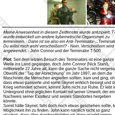
Meine Anwesenheit in diesem Zeitfenster wurde antizipiert. T
wurde entwickelt um andere kybernetische Organismen zu
terminieren. - Dann ist sie also ein Anti-Terminator-...Terminat
Du willst mich wohl verscheißern!? - Nein. Verscheißern wird 
angewendet. -
John Connor und der Terminator T-500
Plot:
Seit dem letzten Besuch des Terminators ist eine ganze
Weile ins Land gegangen, doch John Connor (Nick Stahl),
mittlerweile 22 Jahre alt, kann die ganze Sache nicht vergess
Obwohl der "Tag der Abrechnung" im Jahr 1997, an dem die
Maschinen die Menschen angreifen sollten, kam und ging, o
dass etwas passierte und somit Skynet wirklich besiegt und d
Krieg verhindert scheint, kommt John nicht zur Ruhe. Er lebt 
Untergrund ohne jeglichen Kontakt mit seiner Umwelt, der ei
Nachweis seiner Existenz und seines Standortes hergeben
könnte.
Somit hätte Skynet, falls doch noch etwas geschehen sollte, 
Möglichkeit ihn zu finden. John kann nämlich nicht so ganz
glauben, dass alles durchgestanden ist, denn er wird immer