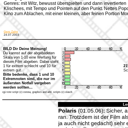
Genres: mit Witz, bewusst überspielten und dann invertierten
Klischees, mit Tempo und Pointen auf den Punkt. Nettes Pop
Kino zum Ablachen, mit einer kleinen, aber feinen Portion Mor
Gero Zahn
24.07.2003
BILD Dir Deine Meinung!
Du kannst auf der abgebildeten
Skala von 1-10 eine Wertung für
diesen Film abgeben. Dabei steht
1 für extrem schlecht und 10 für
21
extrem gut.
Sc
Bitte bedenke, dass 1 und 10
Extremnoten sind, die nur im
äußersten Notfall vergeben
werden sollten...
cgi-vote script (c) corona, graphics and add. scripts (c) olasch
Le
Polaris
(01.05.06)
:
Sicher, a
ran. Trotzdem ist der Film a
ja auch nicht gedacht) sehr 