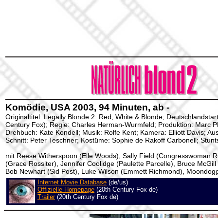
Komödie, USA 2003, 94 Minuten, ab -
Originaltitel: Legally Blonde 2: Red, White & Blonde; Deutschlandstar
Century Fox); Regie: Charles Herman-Wurmfeld; Produktion: Marc Pla
Drehbuch: Kate Kondell; Musik: Rolfe Kent; Kamera: Elliott Davis; Aus
Schnitt: Peter Teschner; Kostüme: Sophie de Rakoff Carbonell; Stunts
mit Reese Witherspoon (Elle Woods), Sally Field (Congresswoman R
(Grace Rossiter), Jennifer Coolidge (Paulette Parcelle), Bruce McGill
Bob Newhart (Sid Post), Luke Wilson (Emmett Richmond), Moondogg
Internet Movie Database
(de/us)
Offizielle Homepage
(20th Century Fox de)
Trailer
(20th Century Fox de)