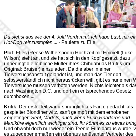
Du siehst aus wie der 4. Juli! Verdammt, ich habe Lust, mir ei
Hot-Dog reinzustopfen ...
- Paulette zu Elle
Plot:
Elles (Reese Witherspoon) Hochzeit mit Emmett (Luke
Wilson) steht an, und sie hat sich in den Kopf gesetzt, dazu
unbedingt die leibliche Mutter ihres Chihuahuas Brutus (im
Original: Bruiser) einzuladen. Da die aber in einer
Tierversuchsanstalt gelandet ist, und man das Tier dort
selbstverständlich nicht herausrücken will, gibt es nur einen 
Tierversuche müssen verboten werden! Nichts leichter als da
nach Washington D.C. und dort ein entsprechendes Gesetz
durchboxen ...
Kritik:
Der erste Teil war ursprünglich als Farce gedacht, als
gespielter Blondinenwitz, sanft geimpft mit dem erhobenen
Zeigefinger:
Seht, Mädels, auch wenn Euch Haarfarbe und
Maniküre eigentlich wichtiger sind, Ihr könnt es zu etwas brin
Und obwohl doch nur wieder ein Teenie-Film daraus wurde, 
es zugegebenermaßen ein überaus amüsanter Vertreter des