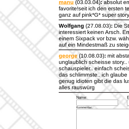
manu
(03.03.04)
:
absolut em
favorite!seit ich den ersten 
ganz auf pink*G* super stor
Wolfgang
(27.08.03)
:
Die St
interessiert keinen Arsch. 
einem Sixpack vor bzw. währ
auf ein Mindestmaß zu steig
george
(10.08.03)
:
mit absta
unglaublich scheisse story..
schauspieler.. einfach schei
das schlimmste.. ich glaube n
genug idioten gibt die das l
alles rauswürg
Name:
E
Kommentar: