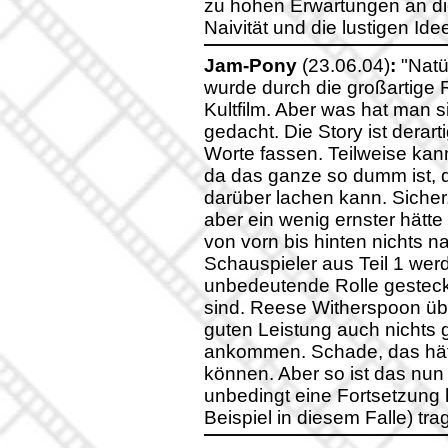
zu hohen Erwartungen an di
Naivität und die lustigen Id
Jam-Pony
(23.06.04)
:
"Natür
wurde durch die großartige 
Kultfilm. Aber was hat man s
gedacht. Die Story ist derar
Worte fassen. Teilweise kan
da das ganze so dumm ist, 
darüber lachen kann. Sicher,
aber ein wenig ernster hätte
von vorn bis hinten nichts n
Schauspieler aus Teil 1 werd
unbedeutende Rolle gesteckt
sind. Reese Witherspoon übe
guten Leistung auch nichts g
ankommen. Schade, das hät
können. Aber so ist das nun
unbedingt eine Fortsetzung h
Beispiel in diesem Falle) tra