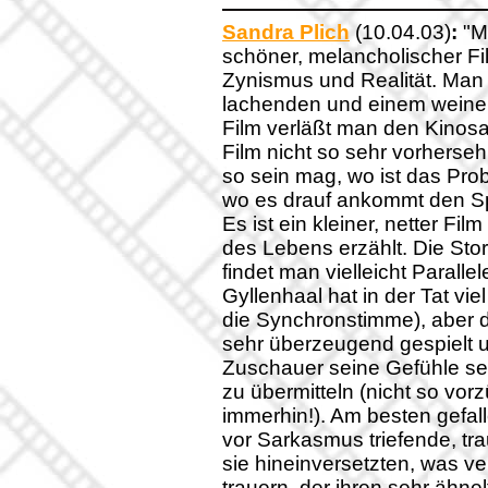
Sandra Plich
(10.04.03)
:
"Mo
schöner, melancholischer F
Zynismus und Realität. Man 
lachenden und einem weinend
Film verläßt man den Kinosa
Film nicht so sehr vorhers
so sein mag, wo ist das Probl
wo es drauf ankommt den S
Es ist ein kleiner, netter Fi
des Lebens erzählt. Die Sto
findet man vielleicht Paral
Gyllenhaal hat in der Tat vi
die Synchronstimme), aber da
sehr überzeugend gespielt u
Zuschauer seine Gefühle seh
zu übermitteln (nicht so vor
immerhin!). Am besten gefal
vor Sarkasmus triefende, tra
sie hineinversetzten, was ve
trauern, der ihren sehr ähnel