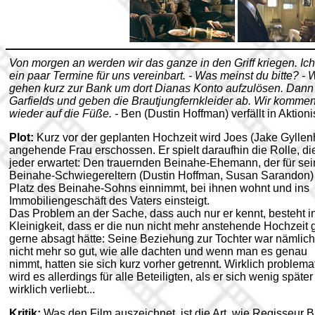
Von morgen an werden wir das ganze in den Griff kriegen. Ic
ein paar Termine für uns vereinbart. - Was meinst du bitte? - 
gehen kurz zur Bank um dort Dianas Konto aufzulösen. Dann
Garfields und geben die Brautjungfernkleider ab. Wir komme
wieder auf die Füße. -
Ben (Dustin Hoffman) verfällt in Aktion
Plot:
Kurz vor der geplanten Hochzeit wird Joes (Jake Gyllen
angehende Frau erschossen. Er spielt daraufhin die Rolle, di
jeder erwartet: Den trauernden Beinahe-Ehemann, der für se
Beinahe-Schwiegereltern (Dustin Hoffman, Susan Sarandon)
Platz des Beinahe-Sohns einnimmt, bei ihnen wohnt und ins
Immobiliengeschäft des Vaters einsteigt.
Das Problem an der Sache, dass auch nur er kennt, besteht i
Kleinigkeit, dass er die nun nicht mehr anstehende Hochzeit 
gerne absagt hätte: Seine Beziehung zur Tochter war nämlich
nicht mehr so gut, wie alle dachten und wenn man es genau
nimmt, hatten sie sich kurz vorher getrennt. Wirklich problema
wird es allerdings für alle Beteiligten, als er sich wenig später
wirklich verliebt...
Kritik:
Was den Film auszeichnet, ist die Art, wie Regisseur 