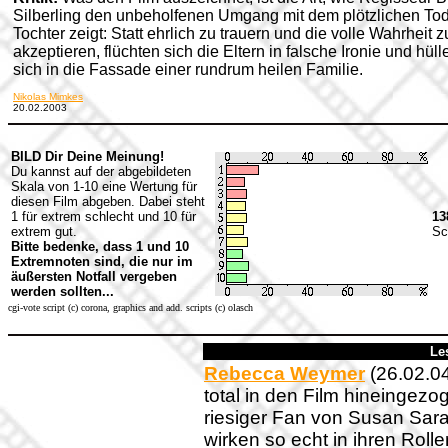
Silberling den unbeholfenen Umgang mit dem plötzlichen Tod
Tochter zeigt: Statt ehrlich zu trauern und die volle Wahrheit z
akzeptieren, flüchten sich die Eltern in falsche Ironie und hüll
sich in die Fassade einer rundrum heilen Familie.
Nikolas Mimkes
20.02.2003
BILD Dir Deine Meinung!
Du kannst auf der abgebildeten
Skala von 1-10 eine Wertung für
diesen Film abgeben. Dabei steht
1 für extrem schlecht und 10 für
13
extrem gut.
Sc
Bitte bedenke, dass 1 und 10
Extremnoten sind, die nur im
äußersten Notfall vergeben
werden sollten...
cgi-vote script (c) corona, graphics and add. scripts (c) olasch
Le
Rebecca Weymer
(26.02.0
total in den Film hineingez
riesiger Fan von Susan Sara
wirken so echt in ihren Rollen