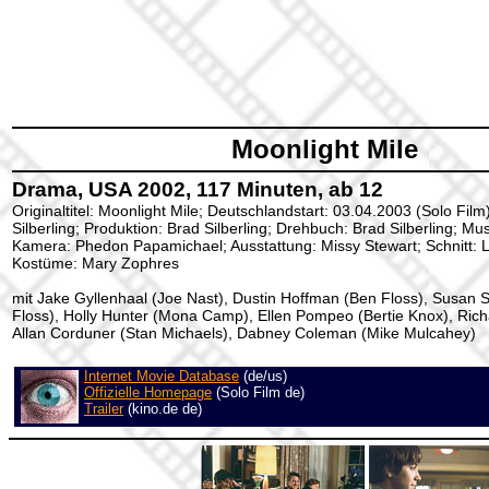
Moonlight Mile
Drama, USA 2002, 117 Minuten, ab 12
Originaltitel: Moonlight Mile; Deutschlandstart: 03.04.2003 (Solo Film
Silberling; Produktion: Brad Silberling; Drehbuch: Brad Silberling; Mu
Kamera: Phedon Papamichael; Ausstattung: Missy Stewart; Schnitt: 
Kostüme: Mary Zophres
mit Jake Gyllenhaal (Joe Nast), Dustin Hoffman (Ben Floss), Susan
Floss), Holly Hunter (Mona Camp), Ellen Pompeo (Bertie Knox), Richa
Allan Corduner (Stan Michaels), Dabney Coleman (Mike Mulcahey)
Internet Movie Database
(de/us)
Offizielle Homepage
(Solo Film de)
Trailer
(kino.de de)