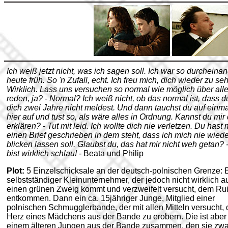
Ich weiß jetzt nicht, was ich sagen soll. Ich war so durcheina
heute früh. So 'n Zufall, echt. Ich freu mich, dich wieder zu se
Wirklich. Lass uns versuchen so normal wie möglich über all
reden, ja? - Normal? Ich weiß nicht, ob das normal ist, dass d
dich zwei Jahre nicht meldest. Und dann tauchst du auf einma
hier auf und tust so, als wäre alles in Ordnung. Kannst du mir
erklären? - Tut mit leid. Ich wollte dich nie verletzen. Du hast 
einen Brief geschrieben in dem steht, dass ich mich nie wiede
blicken lassen soll. Glaubst du, das hat mir nicht weh getan? 
bist wirklich schlau! -
Beata und Philip
Plot:
5 Einzelschicksale an der deutsch-polnischen Grenze: 
selbstständiger Kleinunternehmer, der jedoch nicht wirklich a
einen grünen Zweig kommt und verzweifelt versucht, dem Ru
entkommen. Dann ein ca. 15jähriger Junge, Mitglied einer
polnischen Schmugglerbande, der mit allen Mitteln versucht,
Herz eines Mädchens aus der Bande zu erobern. Die ist aber 
einem älteren Jungen aus der Bande zusammen, den sie zwa