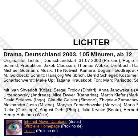
LICHTER
Drama, Deutschland 2003, 105 Minuten, ab 12
Originaltitel: Lichter; Deutschlandstart: 31.07.2003 (Prokino); Regie:
Schmid; Produktion: Jakob Claussen, Thomas Wöbke; Drehbuch: Han
Michael Gutmann; Musik: The Notwist; Kamera: Bogumil Godfrejow; A
M. Goldbeck; Schnitt: Hansjörg Weißbrich, Bernd Schlegel; Kostüme: 
Scharfschwerdt; Make Up: Tatjana Krauskopf; Ton: Marc Parisotto, St
mit Ivan Shvedoff (Kolja), Sergej Frolov (Dimitri), Anna Janowskaja (
Urzendowsky (Andreas), Alice Dwyer (Katharina), Martin Kiefer (Mar
Devid Striesow (Ingo), Claudia Geisler (Simone), Zbigniew Zamachow
Aleksandra Justa (Milena), Marysia Zamachowska (Marysia), Maria 
Rieke (Christoph), August Diehl (Philip), Julia Krynke (Beata), Herber
Henry Hübchen (Wilke)
Internet Movie Database
(de/us)
Offizielle Homepage
(Prokino de)
Trailer
(Prokino de)