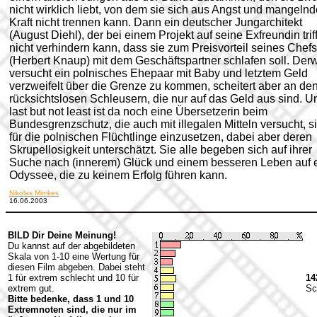
nicht wirklich liebt, von dem sie sich aus Angst und mangelnd
Kraft nicht trennen kann. Dann ein deutscher Jungarchitekt
(August Diehl), der bei einem Projekt auf seine Exfreundin trif
nicht verhindern kann, dass sie zum Preisvorteil seines Chefs
(Herbert Knaup) mit dem Geschäftspartner schlafen soll. Derw
versucht ein polnisches Ehepaar mit Baby und letztem Geld
verzweifelt über die Grenze zu kommen, scheitert aber an de
rücksichtslosen Schleusern, die nur auf das Geld aus sind. U
last but not least ist da noch eine Übersetzerin beim
Bundesgrenzschutz, die auch mit illegalen Mitteln versucht, s
für die polnischen Flüchtlinge einzusetzen, dabei aber deren
Skrupellosigkeit unterschätzt. Sie alle begeben sich auf ihrer
Suche nach (innerem) Glück und einem besseren Leben auf 
Odyssee, die zu keinem Erfolg führen kann.
Nikolas Mimkes
16.06.2003
BILD Dir Deine Meinung!
Du kannst auf der abgebildeten
Skala von 1-10 eine Wertung für
diesen Film abgeben. Dabei steht
1 für extrem schlecht und 10 für
14
extrem gut.
Sc
Bitte bedenke, dass 1 und 10
Extremnoten sind, die nur im