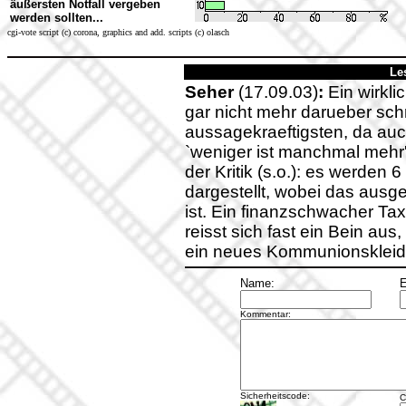
äußersten Notfall vergeben
werden sollten...
cgi-vote script (c) corona, graphics and add. scripts (c) olasch
Le
Seher
(17.09.03)
:
Ein wirklic
gar nicht mehr darueber schre
aussagekraeftigsten, da auc
`weniger ist manchmal mehr'
der Kritik (s.o.): es werden 
dargestellt, wobei das ausg
ist. Ein finanzschwacher Taxi
reisst sich fast ein Bein aus
ein neues Kommunionskleid
Name:
E
Kommentar:
Sicherheitscode:
C