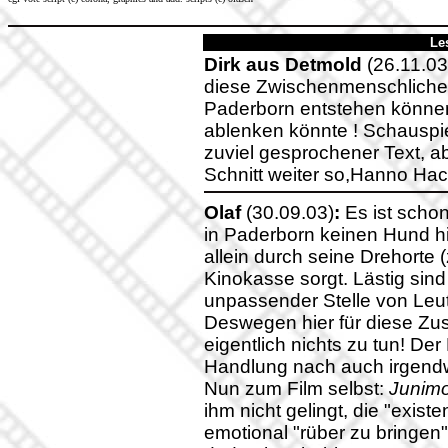
Le
Dirk aus Detmold
(26.11.03
diese Zwischenmenschlichen
Paderborn entstehen können
ablenken könnte ! Schauspie
zuviel gesprochener Text, a
Schnitt weiter so,Hanno Ha
Olaf
(30.09.03)
:
Es ist schon
in Paderborn keinen Hund hi
allein durch seine Drehorte (
Kinokasse sorgt. Lästig sin
unpassender Stelle von Leu
Deswegen hier für diese Zus
eigentlich nichts zu tun! De
Handlung nach auch irgendw
Nun zum Film selbst:
Junim
ihm nicht gelingt, die "exist
emotional "rüber zu bringen"