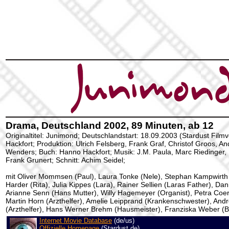
Drama, Deutschland 2002, 89 Minuten, ab 12
Originaltitel: Junimond; Deutschlandstart: 18.09.2003 (Stardust Film
Hackfort; Produktion: Ulrich Felsberg, Frank Graf, Christof Groos, 
Wenders; Buch: Hanno Hackfort; Musik: J.M. Paula, Marc Riedinger,
Frank Grunert; Schnitt: Achim Seidel;
mit Oliver Mommsen (Paul), Laura Tonke (Nele), Stephan Kampwirth 
Harder (Rita), Julia Kippes (Lara), Rainer Sellien (Laras Father), Da
Arianne Senn (Hans Mutter), Willy Hagemeyer (Organist), Petra Coer
Martin Horn (Arzthelfer), Amelie Leipprand (Krankenschwester), And
(Arzthelfer), Hans Werner Brehm (Hausmeister), Franziska Weber (B
Internet Movie Database
(de/us)
Offizielle Homepage
(Stardust de)