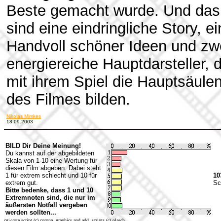
Beste gemacht wurde. Und das
sind eine eindringliche Story, e
Handvoll schöner Ideen und zw
energiereiche Hauptdarsteller, d
mit ihrem Spiel die Hauptsäule
des Filmes bilden.
Nikolas Mimkes
18.09.2003
BILD Dir Deine Meinung!
Du kannst auf der abgebildeten
Skala von 1-10 eine Wertung für
diesen Film abgeben. Dabei steht
1 für extrem schlecht und 10 für
10
extrem gut.
Sc
Bitte bedenke, dass 1 und 10
Extremnoten sind, die nur im
äußersten Notfall vergeben
werden sollten...
cgi-vote script (c) corona, graphics and add. scripts (c) olasch