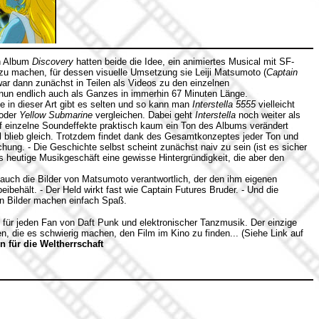
en Album
Discovery
hatten beide die Idee, ein animiertes Musical mit SF-
zu machen, für dessen visuelle Umsetzung sie Leiji Matsumoto (
Captain
war dann zunächst in Teilen als Videos zu den einzelnen
nun endlich auch als Ganzes in immerhin 67 Minuten Länge.
e in dieser Art gibt es selten und so kann man
Interstella 5555
vielleicht
oder
Yellow Submarine
vergleichen. Dabei geht
Interstella
noch weiter als
auf einzelne Soundeffekte praktisch kaum ein Ton des Albums verändert
el blieb gleich. Trotzdem findet dank des Gesamtkonzeptes jeder Ton und
chung. - Die Geschichte selbst scheint zunächst naiv zu sein (ist es sicher
s heutige Musikgeschäft eine gewisse Hintergründigkeit, die aber den
ch auch die Bilder von Matsumoto verantwortlich, der den ihm eigenen
eibehält. - Der Held wirkt fast wie Captain Futures Bruder. - Und die
n Bilder machen einfach Spaß.
ür jeden Fan von Daft Punk und elektronischer Tanzmusik. Der einzige
en, die es schwierig machen, den Film im Kino zu finden... (Siehe Link auf
n für die Weltherrschaft