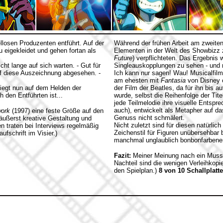
llosen Produzenten entführt. Auf der
Während der frühen Arbeit am zweit
igekleidet und gehen fortan als
Elementen in der Welt des Showbizz 
Future
) verpflichteten. Das Ergebnis 
cht lange auf sich warten. - Gut für
Singleauskopplungen zu sehen - und 
uf diese Auszeichnung abgesehen. -
Ich kann nur sagen! Wau! Musicalfilm
am ehesten mit
Fantasia
von Disney 
 liegt nun auf dem Helden der
der Film der Beatles, da für ihn bis 
 den Entführten ist...
wurde, selbst die Reihenfolge der Tit
jede Teilmelodie ihre visuelle Entspre
auch), entwickelt als Metapher auf da
ork
(1997) eine feste Größe auf den
Genuss nicht schmälert.
äußerst kreative Gestaltung und
Nicht zuletzt sind für diesen natürli
n traten bei Interviews regelmäßig
Zeichenstil für Figuren unübersehbar b
fschrift im Visier.)
manchmal unglaublich bonbonfarbene
Fazit:
Meiner Meinung nach ein Muss f
Nachteil sind die wenigen Verleihkopi
den Spielplan.)
8 von 10 Schallplatte