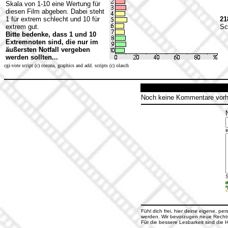
Skala von 1-10 eine Wertung für
diesen Film abgeben. Dabei steht
1 für extrem schlecht und 10 für
21
extrem gut.
Sc
Bitte bedenke, dass 1 und 10
Extremnoten sind, die nur im
äußersten Notfall vergeben
werden sollten...
cgi-vote script (c) corona, graphics and add. scripts (c) olasch
Noch keine Kommentare vor
S
Fühl dich frei, hier deine eigene, pe
werden. Wir bevorzugen neue Rechtsc
Für die bessere Lesbarkeit sind di