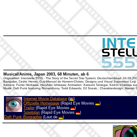
Musical/Anime, Japan 2003, 68 Minuten, ab 6
Originaltitel: Interstella 5555 - The 5tory of the 5ecret 5tar 5ystem; Deutschlandstart: 04.0
Bangalter, Cedric Hervet, Guy-Manuel de Homem-Christo; Designs und Visual Supervisor: Lei
Kamera: Fumio Hirokawa, Haruhiko Ishikawa; Animation: Katsumi Tamegai, Keiichi Ichikawa supe
Musik: Daft Punk featuring Romanthony, Todd Edwards, DJ Sneak.; Charakterdesign: Masaki 
Internet Movie Database
(
)
Offizielle Homepage
(Rapid Eye Movies
)
Trailer
(Rapid Eye Movies
)
Spielplan
(Rapid Eye Movies
)
Daft Punk Biographie
(Laut.de
)