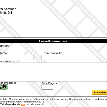
85
Stimmen
hnitt:
5.2
Leser-Kommentare:
handen.
Name:
Email (freiwillig):
Kommentar:
icherheitscode:
Code Eingabe:
rsönliche Meinung zu schreiben. Allerdings behalten wir uns vor, Beiträge zu entfernen, in denen an
hreibung mit Groß/Kleinschreibung. ;-)
e HTML-Tags
<b>
<i>
<a>
und <br> erlaubt.