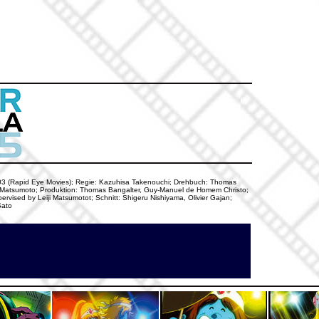
9.2003 (Rapid Eye Movies); Regie: Kazuhisa Takenouchi; Drehbuch: Thomas
ji Matsumoto; Produktion: Thomas Bangalter, Guy-Manuel de Homem Christo;
rvised by Leiji Matsumotot; Schnitt: Shigeru Nishiyama, Olivier Gajan;
Sato