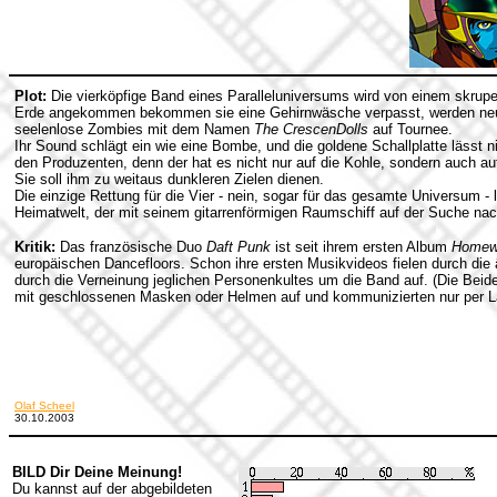
Plot:
Die vierköpfige Band eines Paralleluniversums wird von einem skrupe
Erde angekommen bekommen sie eine Gehirnwäsche verpasst, werden neu e
seelenlose Zombies mit dem Namen
The CrescenDolls
auf Tournee.
Ihr Sound schlägt ein wie eine Bombe, und die goldene Schallplatte lässt ni
den Produzenten, denn der hat es nicht nur auf die Kohle, sondern auch a
Sie soll ihm zu weitaus dunkleren Zielen dienen.
Die einzige Rettung für die Vier - nein, sogar für das gesamte Universum -
Heimatwelt, der mit seinem gitarrenförmigen Raumschiff auf der Suche nach
Kritik:
Das französische Duo
Daft Punk
ist seit ihrem ersten Album
Homew
europäischen Dancefloors. Schon ihre ersten Musikvideos fielen durch die 
durch die Verneinung jeglichen Personenkultes um die Band auf. (Die Beide
mit geschlossenen Masken oder Helmen auf und kommunizierten nur per Lau
Olaf Scheel
30.10.2003
BILD Dir Deine Meinung!
Du kannst auf der abgebildeten