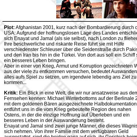
Plot:
Afghanistan 2001, kurz nach der Bombardierung durch 
USA: Aufgrund der hoffnungslosen Lage des Landes entschl
sich Enayat und Jamal (als sie selbst), nach London zu fliehe
Ihre beschwerliche und riskante Reise führt sie mit Hilfe
verschiedenster Schleuser über die Seidenstraße durch Paki
und den Iran bis hin in die Türkei. Von dort aus soll ein Schiff 
ein besseres Leben bringen.
Aber in einer von Krieg, Armut und Korruption gezeichneten W
aus der viele zu entkommen versuchen, bedeutet Auswander
alles aufs Spiel zu setzen, um irgendwie lebendig ans Ziel zu
kommen...
Kritik:
Ein Blick in eine Welt, die wir nur ansatzweise aus de
Fernsehen kennen: Michael Winterbottoms auf der Berlinale 
mit dem goldenen Bären ausgezeichnete Halbdokumentation
entführt uns in die vom Krieg gebeutelte Region des nahen
Ostens, in der die einzige Hoffnung auf Überleben und ein
besseres Leben in der Auswanderung besteht.
Enayat und Jamal sind zwei junge Männer, die dieses Wagnis
sich nehmen. Von ihrer Familie mit dem verfügbaren Geld
ausgestattet, sind die beiden ganz auf sich, ihr Geschick bei