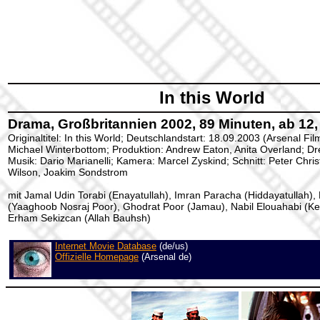
In this World
Drama, Großbritannien 2002, 89 Minuten, ab 12
Originaltitel: In this World; Deutschlandstart: 18.09.2003 (Arsenal Fil
Michael Winterbottom; Produktion: Andrew Eaton, Anita Overland; Dr
Musik: Dario Marianelli; Kamera: Marcel Zyskind; Schnitt: Peter Christ
Wilson, Joakim Sondstrom
mit Jamal Udin Torabi (Enayatullah), Imran Paracha (Hiddayatullah)
(Yaaghoob Nosraj Poor), Ghodrat Poor (Jamau), Nabil Elouahabi (K
Erham Sekizcan (Allah Bauhsh)
Internet Movie Database
(de/us)
Offizielle Homepage
(Arsenal de)