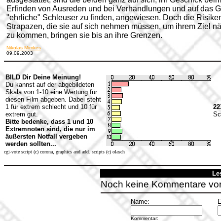
Erfinden von Ausreden und bei Verhandlungen und auf das G
"ehrliche" Schleuser zu finden, angewiesen. Doch die Risike
Strapazen, die sie auf sich nehmen müssen, um ihrem Ziel n
zu kommen, bringen sie bis an ihre Grenzen.
Nikolas Mimkes
09.09.2003
BILD Dir Deine Meinung!
Du kannst auf der abgebildeten
Skala von 1-10 eine Wertung für
diesen Film abgeben. Dabei steht
1 für extrem schlecht und 10 für
22
extrem gut.
Sc
Bitte bedenke, dass 1 und 10
Extremnoten sind, die nur im
äußersten Notfall vergeben
werden sollten...
cgi-vote script (c) corona, graphics and add. scripts (c) olasch
Le
Noch keine Kommentare vo
Name:
E
Kommentar: