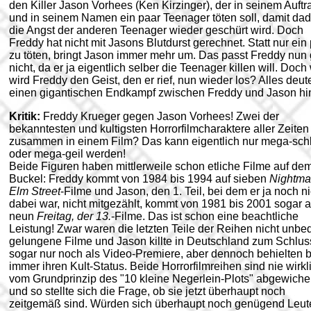
den Killer Jason Vorhees (Ken Kirzinger), der in seinem Auftr
und in seinem Namen ein paar Teenager töten soll, damit da
die Angst der anderen Teenager wieder geschürt wird. Doch
Freddy hat nicht mit Jasons Blutdurst gerechnet. Statt nur ein
zu töten, bringt Jason immer mehr um. Das passt Freddy nun 
nicht, da er ja eigentlich selber die Teenager killen will. Doch
wird Freddy den Geist, den er rief, nun wieder los? Alles deute
einen gigantischen Endkampf zwischen Freddy und Jason hin
Kritik:
Freddy Krueger gegen Jason Vorhees! Zwei der
bekanntesten und kultigsten Horrorfilmcharaktere aller Zeiten
zusammen in einem Film? Das kann eigentlich nur mega-sch
oder mega-geil werden!
Beide Figuren haben mittlerweile schon etliche Filme auf de
Buckel: Freddy kommt von 1984 bis 1994 auf sieben
Nightma
Elm Street
-Filme und Jason, den 1. Teil, bei dem er ja noch ni
dabei war, nicht mitgezählt, kommt von 1981 bis 2001 sogar a
neun
Freitag, der 13.
-Filme. Das ist schon eine beachtliche
Leistung! Zwar waren die letzten Teile der Reihen nicht unbe
gelungene Filme und Jason killte in Deutschland zum Schlus
sogar nur noch als Video-Premiere, aber dennoch behielten 
immer ihren Kult-Status. Beide Horrorfilmreihen sind nie wirkl
vom Grundprinzip des "10 kleine Negerlein-Plots" abgewich
und so stellte sich die Frage, ob sie jetzt überhaupt noch
zeitgemäß sind. Würden sich überhaupt noch genügend Leut