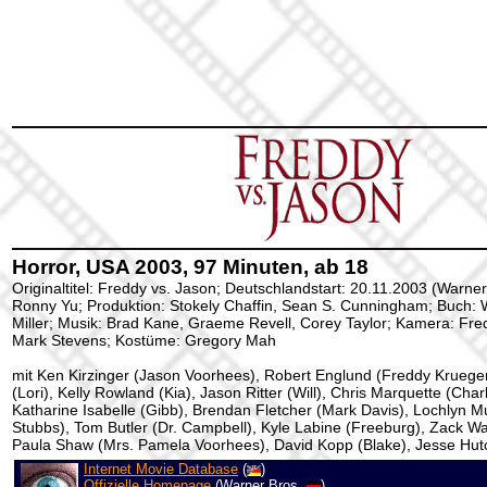
Horror, USA 2003, 97 Minuten, ab 18
Originaltitel: Freddy vs. Jason; Deutschlandstart: 20.11.2003 (Warner
Ronny Yu; Produktion: Stokely Chaffin, Sean S. Cunningham; Buch: 
Miller; Musik: Brad Kane, Graeme Revell, Corey Taylor; Kamera: Fre
Mark Stevens; Kostüme: Gregory Mah
mit Ken Kirzinger (Jason Voorhees), Robert Englund (Freddy Kruege
(Lori), Kelly Rowland (Kia), Jason Ritter (Will), Chris Marquette (Cha
Katharine Isabelle (Gibb), Brendan Fletcher (Mark Davis), Lochlyn M
Stubbs), Tom Butler (Dr. Campbell), Kyle Labine (Freeburg), Zack W
Paula Shaw (Mrs. Pamela Voorhees), David Kopp (Blake), Jesse Hut
Internet Movie Database
(
)
Offizielle Homepage
(Warner Bros.
)