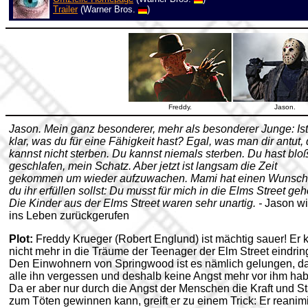
Trailer
(Warner Bros.
)
Freddy.
Jason.
Jason. Mein ganz besonderer, mehr als besonderer Junge: Ist
klar, was du für eine Fähigkeit hast? Egal, was man dir antut,
kannst nicht sterben. Du kannst niemals sterben. Du hast blo
geschlafen, mein Schatz. Aber jetzt ist langsam die Zeit
gekommen um wieder aufzuwachen. Mami hat einen Wunsch
du ihr erfüllen sollst: Du musst für mich in die Elms Street geh
Die Kinder aus der Elms Street waren sehr unartig. -
Jason wi
ins Leben zurückgerufen
Plot:
Freddy Krueger (Robert Englund) ist mächtig sauer! Er 
nicht mehr in die Träume der Teenager der Elm Street eindrin
Den Einwohnern von Springwood ist es nämlich gelungen, d
alle ihn vergessen und deshalb keine Angst mehr vor ihm ha
Da er aber nur durch die Angst der Menschen die Kraft und S
zum Töten gewinnen kann, greift er zu einem Trick: Er reanimi