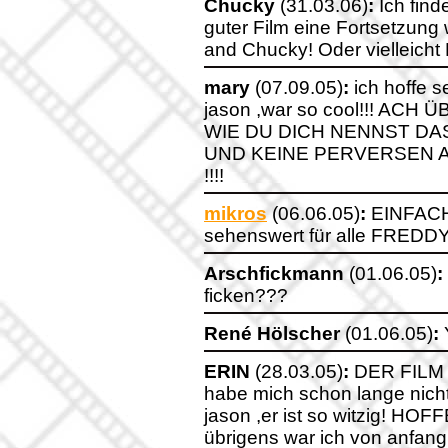
Chucky
(31.03.06)
:
Ich find
guter Film eine Fortsetzung
and Chucky! Oder vielleicht
mary
(07.09.05)
:
ich hoffe s
jason ,war so cool!!! A
WIE DU DICH NENNST DA
UND KEINE PERVERSEN 
!!!!
mikros
(06.06.05)
:
EINFACH G
sehenswert für alle FREDD
Arschfickmann
(01.06.05)
:
ficken???
René Hölscher
(01.06.05)
:
Y
ERIN
(28.03.05)
:
DER FILM 
habe mich schon lange nicht
jason ,er ist so witzig!
übrigens war ich von anfang