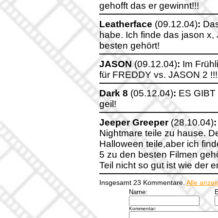
gehofft das er gewinnt!!!
Leatherface
(09.12.04)
:
Das 
habe. Ich finde das jason x, 
besten gehört!
JASON
(09.12.04)
:
Im Frühl
für FREDDY vs. JASON 2 !!!!!
Dark 8
(05.12.04)
:
ES GIBT
geil!
Jeeper Greeper
(28.10.04)
:
Nightmare teile zu hause. De
Halloween teile,aber ich fin
5 zu den besten Filmen gehör
Teil nicht so gut ist wie der e
Insgesamt 23 Kommentare.
Alle anze
Name:
E
Kommentar: