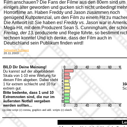
Film anschauen? Die Fans der Filme aus den 80ern sind um
einiges älter geworden und gucken sich nicht unbedingt mehr
Horrorfilme an. Haben Freddy und Jason zusammen noch
genügend Kultpotenzial, um den Film zu einem Hit zu mache
Die Antwort ist: Sie haben es!
Freddy vs. Jason
war in Amerik
Mega-Hit, mit dem Produzent Sean S. Cunningham, der scho
Freitag, der 13.
produzierte und Regie führte, so bestimmt nic
rechnen konnte! Und ich denke, dass der Film auch in
Deutschland sein Publikum finden wird!
Sebastian Schwarz
20.11.2003
BILD Dir Deine Meinung!
Du kannst auf der abgebildeten
Skala von 1-10 eine Wertung für
diesen Film abgeben. Dabei steht
1 für extrem schlecht und 10 für
16
extrem gut.
Sc
Bitte bedenke, dass 1 und 10
Extremnoten sind, die nur im
äußersten Notfall vergeben
werden sollten...
cgi-vote script (c) corona, graphics and add. scripts (c) olasch
Le