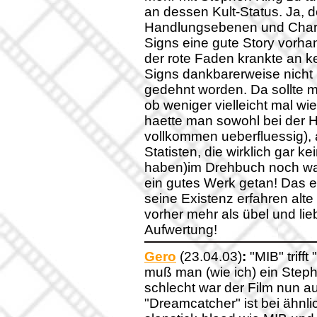
an dessen Kult-Status. Ja, de
Handlungsebenen und Charak
Signs eine gute Story vorhan
der rote Faden krankte an k
Signs dankbarerweise nicht k
gedehnt worden. Da sollte m
ob weniger vielleicht mal wi
haette man sowohl bei der 
vollkommen ueberfluessig), 
Statisten, die wirklich gar 
haben)im Drehbuch noch wah
ein gutes Werk getan! Das 
seine Existenz erfahren alt
vorher mehr als übel und lie
Aufwertung!
Gero
(23.04.03)
:
"MIB" trifft 
muß man (wie ich) ein Step
schlecht war der Film nun au
"Dreamcatcher" ist bei ähnl