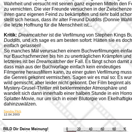
Wahrheit und versucht mit seinen ganz eigenen Mitteln den F
zu vernichten. Die vier Freunde versuchen in der Zwischenzei
ihren ganz eigenen Feind zu bekämpften und sehr bald scho
stellt sich heraus, dass ihr alter Freund Duddits (Donnie Wahl
die letzte Hoffnung für die Menschheit ist...
Kritik:
Dreamcatcher
ist die Verfilmung von Stephen Kings B
Duddits,
und ich sage es am besten sofort: Hätten sie es doc
einfach gelassen!
So manches Mal verursachen einem Buchverfilmungen einfa
nur Bauchschmerzen bis hin zu unerträglichen Krämpfen und
letzteres ist bei
Dreamcatcher
der Fall. Es fängt schon damit 
dass man aus der Buchvorlage einfach kein eindeutiges
Filmgenre herausfiltern kann, zu einer guten Verfilmung mus
die Genres gekonnt vermischen. Sagen wir es mal so: Es wu
wild gemischt, aber leider nicht gekonnt. Der Film beginnt als
Mystery-Grusel-Thriller mit beklemmender Atmosphäre und
wandelt sich dann innerhalb einer halben Stunde in ein Horro
Splatter-Movie, nur um sich in einer Blutorgie von Ekelhaftigk
dahinzuwälzen.
Sandra Plich
12.04.2003
BILD Dir Deine Meinung!