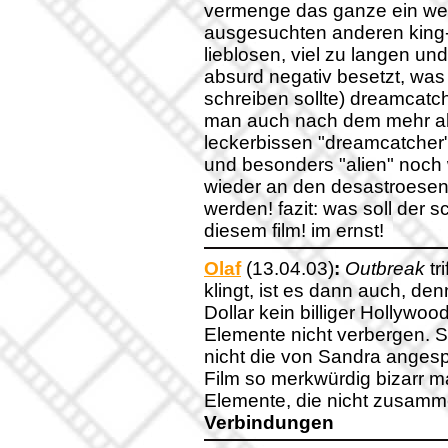
vermenge das ganze ein weni
ausgesuchten anderen king-
lieblosen, viel zu langen und
absurd negativ besetzt, was 
schreiben sollte) dreamcatch
man auch nach dem mehr al
leckerbissen "dreamcatcher
und besonders "alien" noch
wieder an den desastroesen 
werden! fazit: was soll der
diesem film! im ernst!
Olaf
(13.04.03)
:
Outbreak
tri
klingt, ist es dann auch, de
Dollar kein billiger Hollywoo
Elemente nicht verbergen. 
nicht die von Sandra anges
Film so merkwürdig bizarr m
Elemente, die nicht zusam
Verbindungen