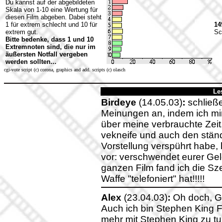
Du kannst auf der abgebildeten
Skala von 1-10 eine Wertung für
diesen Film abgeben. Dabei steht
1 für extrem schlecht und 10 für
14
extrem gut.
Sc
Bitte bedenke, dass 1 und 10
Extremnoten sind, die nur im
äußersten Notfall vergeben
werden sollten...
cgi-vote script (c) corona, graphics and add. scripts (c) olasch
Le
Birdeye
(14.05.03)
:
schließ
Meinungen an, indem ich mir
über meine verbrauchte Zeit,
vekneife und auch den ständ
Vorstellung verspührt habe, h
vor: verschwendet eurer Gel
ganzen Film fand ich die Sz
Waffe "telefoniert" hat!!!!!
Alex
(23.04.03)
:
Oh doch, Ge
Auch ich bin Stephen King Fa
mehr mit Stephen King zu tu