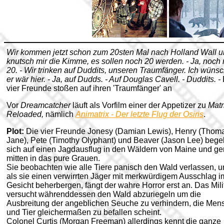
Wir kommen jetzt schon zum 20sten Mal nach Holland Wall 
knutsch mir die Kimme, es sollen noch 20 werden. - Ja, noch
20. - Wir trinken auf Duddits, unseren Traumfänger. Ich wünsc
er wär hier. - Ja, auf Dudds. - Auf Douglas Cavell. - Duddits. -
vier Freunde stoßen auf ihren 'Traumfänger' an
Vor
Dreamcatcher
läuft als Vorfilm einer der Appetizer zu
Matr
Reloaded,
nämlich
Animatrix - Der letzte Flug der Osiris
.
Plot:
Die vier Freunde Jonesy (Damian Lewis), Henry (Thom
Jane), Pete (Timothy Olyphant) und Beaver (Jason Lee) beg
sich auf einen Jagdausflug in den Wäldern von Maine und ge
mitten in das pure Grauen.
Sie beobachten wie alle Tiere panisch den Wald verlassen, 
als sie einen verwirrten Jäger mit merkwürdigem Ausschlag i
Gesicht beherbergen, fängt der wahre Horror erst an. Das Mili
versucht währenddessen den Wald abzuriegeln um die
Ausbreitung der angeblichen Seuche zu verhindern, die Men
und Tier gleichermaßen zu befallen scheint.
Colonel Curtis (Morgan Freeman) allerdings kennt die ganze