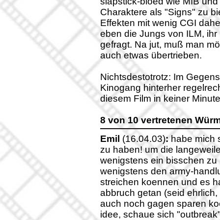
slapstick-bloed wie MIB un
Charaktere als "Signs" zu bi
Effekten mit wenig CGI dah
eben die Jungs von ILM, ihr 
gefragt. Na jut, muß man m
auch etwas übertrieben.
Nichtsdestotrotz: Im Gegens
Kinogang hinterher regelrech
diesem Film in keiner Minute
8 von 10 vertretenen Würm
Emil
(16.04.03)
:
habe mich s
zu haben! um die langeweil
wenigstens ein bisschen zu
wenigstens den army-handlu
streichen koennen und es h
abbruch getan (seid ehrlich,
auch noch gagen sparen ko
idee, schaue sich "outbreak"