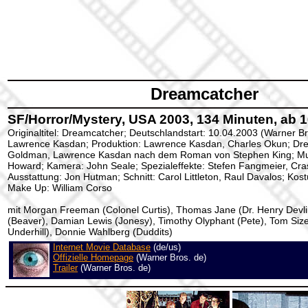
Dreamcatcher
SF/Horror/Mystery, USA 2003, 134 Minuten, ab 
Originaltitel: Dreamcatcher; Deutschlandstart: 10.04.2003 (Warner Br
Lawrence Kasdan; Produktion: Lawrence Kasdan, Charles Okun; Dre
Goldman, Lawrence Kasdan nach dem Roman von Stephen King; Mu
Howard; Kamera: John Seale; Spezialeffekte: Stefen Fangmeier, Cr
Ausstattung: Jon Hutman; Schnitt: Carol Littleton, Raul Davalos; Kos
Make Up: William Corso
mit Morgan Freeman (Colonel Curtis), Thomas Jane (Dr. Henry Devli
(Beaver), Damian Lewis (Jonesy), Timothy Olyphant (Pete), Tom Si
Underhill), Donnie Wahlberg (Duddits)
Internet Movie Database
(de/us)
Offizielle Homepage
(Warner Bros. de)
Trailer
(Warner Bros. de)