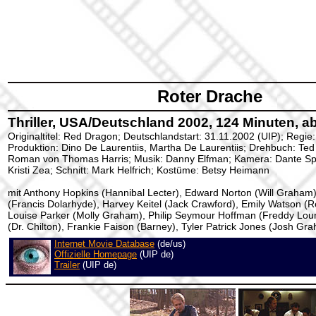
Roter Drache
Thriller, USA/Deutschland 2002, 124 Minuten, a
Originaltitel: Red Dragon; Deutschlandstart: 31.11.2002 (UIP); Regie:
Produktion: Dino De Laurentiis, Martha De Laurentiis; Drehbuch: Ted
Roman von Thomas Harris; Musik: Danny Elfman; Kamera: Dante Spin
Kristi Zea; Schnitt: Mark Helfrich; Kostüme: Betsy Heimann
mit Anthony Hopkins (Hannibal Lecter), Edward Norton (Will Graham
(Francis Dolarhyde), Harvey Keitel (Jack Crawford), Emily Watson (
Louise Parker (Molly Graham), Philip Seymour Hoffman (Freddy Lou
(Dr. Chilton), Frankie Faison (Barney), Tyler Patrick Jones (Josh Gr
Internet Movie Database
(de/us)
Offizielle Homepage
(UIP de)
Trailer
(UIP de)