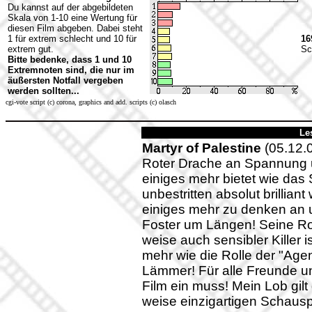
Du kannst auf der abgebildeten
Skala von 1-10 eine Wertung für
diesen Film abgeben. Dabei steht
1 für extrem schlecht und 10 für
16
extrem gut.
Sc
Bitte bedenke, dass 1 und 10
Extremnoten sind, die nur im
äußersten Notfall vergeben
werden sollten...
cgi-vote script (c) corona, graphics and add. scripts (c) olasch
Le
Martyr of Palestine
(05.12.
Roter Drache an Spannung 
einiges mehr bietet wie da
unbestritten absolut brillia
einiges mehr zu denken an u
Foster um Längen! Seine Roll
weise auch sensibler Killer i
mehr wie die Rolle der "Agen
Lämmer! Für alle Freunde un
Film ein muss! Mein Lob gil
weise einzigartigen Schausp