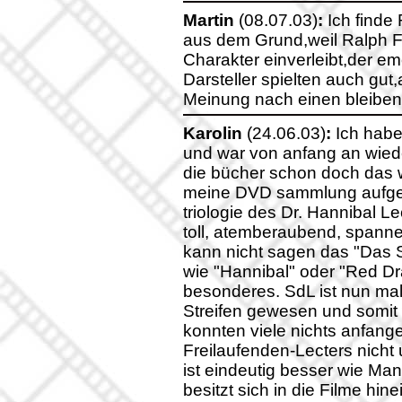
Martin
(08.07.03)
:
Ich finde 
aus dem Grund,weil Ralph Fi
Charakter einverleibt,der emo
Darsteller spielten auch gut
Meinung nach einen bleibe
Karolin
(24.06.03)
:
Ich habe
und war von anfang an wiede
die bücher schon doch das 
meine DVD sammlung aufges
triologie des Dr. Hannibal Le
toll, atemberaubend, spanne
kann nicht sagen das "Das
wie "Hannibal" oder "Red Dra
besonderes. SdL ist nun mal
Streifen gewesen und somit 
konnten viele nichts anfange
Freilaufenden-Lecters nich
ist eindeutig besser wie Ma
besitzt sich in die Filme hi