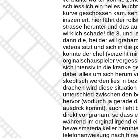
schliesslich ein helles leuch
kurve geschossen kam. sehr 
inszeniert. hier fährt der roll
strasse herunter und das au
wirklich schade! die 3. und
dann die, bei der will grah
videos sitzt und sich in die p
konnte der chef (verzeiht mi
orginalschauspieler vergess
sich intensiv in die kranke 
dabei alles um sich herum v
skeptisch werden lies in be
drachen wird diese situation
unterschied zwischen den beid
hervor (wodurch ja gerade 
ausdrck kommt). auch lieht 
direkt vor graham, so dass e
während im orginal irgend ei
beweismaterialkeller herunt
telefonanweisung nach hin