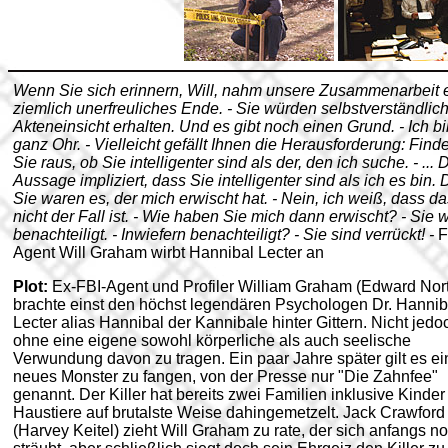
Wenn Sie sich erinnern, Will, nahm unsere Zusammenarbeit 
ziemlich unerfreuliches Ende. - Sie würden selbstverständlic
Akteneinsicht erhalten. Und es gibt noch einen Grund. - Ich bi
ganz Ohr. - Vielleicht gefällt Ihnen die Herausforderung: Find
Sie raus, ob Sie intelligenter sind als der, den ich suche. - ... 
Aussage impliziert, dass Sie intelligenter sind als ich es bin.
Sie waren es, der mich erwischt hat. - Nein, ich weiß, dass da
nicht der Fall ist. - Wie haben Sie mich dann erwischt? - Sie 
benachteiligt. - Inwiefern benachteiligt? - Sie sind verrückt! -
F
Agent Will Graham wirbt Hannibal Lecter an
Plot:
Ex-FBI-Agent und Profiler William Graham (Edward Nor
brachte einst den höchst legendären Psychologen Dr. Hannib
Lecter alias Hannibal der Kannibale hinter Gittern. Nicht jedo
ohne eine eigene sowohl körperliche als auch seelische
Verwundung davon zu tragen. Ein paar Jahre später gilt es ei
neues Monster zu fangen, von der Presse nur "Die Zahnfee"
genannt. Der Killer hat bereits zwei Familien inklusive Kinder
Haustiere auf brutalste Weise dahingemetzelt. Jack Crawford
(Harvey Keitel) zieht Will Graham zu rate, der sich anfangs n