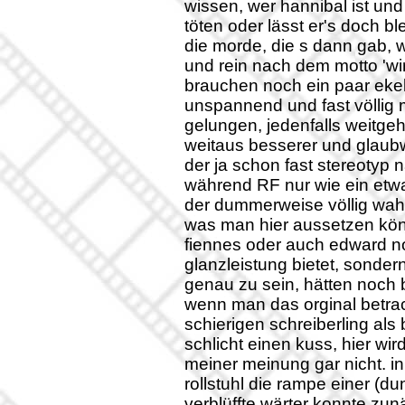
wissen, wer hannibal ist und w
töten oder lässt er's doch bl
die morde, die s dann gab, 
und rein nach dem motto 'wir 
brauchen noch ein paar ekels
unspannend und fast völlig m
gelungen, jedenfalls weitgeh
weitaus besserer und glaubwü
der ja schon fast stereotyp
während RF nur wie ein etw
der dummerweise völlig wahn
was man hier aussetzen könn
fiennes oder auch edward nor
glanzleistung bietet, sonder
genau zu sein, hätten noch
wenn man das orginal betrac
schierigen schreiberling a
schlicht einen kuss, hier wi
meiner meinung gar nicht. in
rollstuhl die rampe einer (du
verblüffte wärter konnte zu