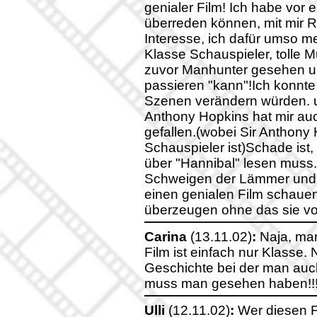
genialer Film! Ich habe vor
überreden können, mit mir 
Interesse, ich dafür umso m
Klasse Schauspieler, tolle M
zuvor Manhunter gesehen u
passieren "kann"!Ich konnte
Szenen verändern würden. 
Anthony Hopkins hat mir auc
gefallen.(wobei Sir Anthony 
Schauspieler ist)Schade ist
über "Hannibal" lesen muss. 
Schweigen der Lämmer und R
einen genialen Film schaue
überzeugen ohne das sie vo
Carina
(13.11.02)
:
Naja, man
Film ist einfach nur Klasse.
Geschichte bei der man auch
muss man gesehen haben!!!
Ulli
(12.11.02)
:
Wer diesen Fi