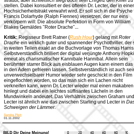
sträubt, aber schließlich siegt doch sein Ehrgeiz den Killer zu
stellen. Dabei konsultiert er des öfteren Dr. Lecter, der in ein
Hochsicherheitstrakt verwahrt wird. Er soll sich in die Psyche
Francis Dolarhyde (Ralph Fiennes) versetzen, der nur eins
verkörpern will: Die absolute Perfektion in Form von William
Blakes Gemäldes "Roter Drache"...
Kritik:
Regisseur Brett Ratner (
Rush Hour
) gelang mit
Roter
Drache
ein wirklich guter und spannender Psychothriller, der 
in weiten Teilen exakt an die Buchvorlage von Thomas Harris 
Selbstverständlich brilliert der digital verjüngte Anthony Hopk
erneut als charismatischer Kannibale Hannibal. Allein sein
berühmter starrer Blick aus eisblauen Augen kann einem das 
in den Adern gefrieren lassen. Selbstverständlich ist auch sei
unverwechselbarer Humor wieder sehr geschickt in den Film
eingeflochten worden, so das man sich ein Lachen nicht
verkneifen kann, wenn Dr. Lecter wieder mal einen makabren
hinlegt und dabei ein leichtes süffisantes Lächeln in den
Mundwinkeln andeutet. Das Verhältnis zwischen Graham un
Lecter ist ähnlich wie das zwischen Starling und Lecter in
Da
Schweigen der Lämmer
.
Sandra Plich
01.11.2002
BILD Dir Deine Meinung!