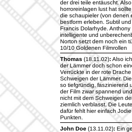
der drei teile entäuscht. Als
horroreinlagen lust hat soll
die schaupieler (von denen 
bestform erleben. Subtil und
Francis Dolarhyde. Anthony 
intelligente und unbereche
Norton setzt dem noch ein tü
10/10 Goldenen Filmrollen
Thomas
(18.11.02)
:
Also ic
der Lämmer doch schon eine
Verrückte in der rote Drache
Schweigen der Lämmer. Die 
so tiefgründig, faszinierend
der Film zwar spannend und 
nicht mit dem Schweigen de
ziemlich verblasst. Die Leut
dafür fehlt hier einfach Jod
Punkten.
John Doe
(13.11.02)
:
Ein ge