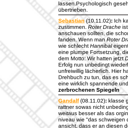
lassen.Psychologisch gesehe
übertrieben.
Sebastian
(10.11.02)
:
Ich ka
zustimmen.
Roter Drache
ist
anschauen sollten, die sch
fanden. Wenn man
Roter D
wie schlecht
Hannibal
eigentl
eine plumpe Fortsetzung, di
dem Motto: Wir hatten jetzt
D
Erfolg nun unbedingt wieder
unfreiwillig lächerlich. Hier 
Drehbuch zu tun, das es sc
eine wirklich spannende und 
zerbrochenen Spiegeln
Gandalf
(08.11.02)
:
klasse g
rattner sowas nicht unbedingt 
weitaus besser als das orgi
niveau wie "das schweigen d
ansicht, dass er an diesen 