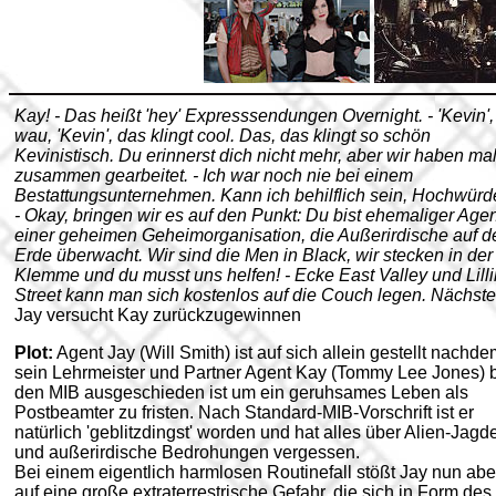
Kay! - Das heißt 'hey' Expresssendungen Overnight. - 'Kevin',
wau, 'Kevin', das klingt cool. Das, das klingt so schön
Kevinistisch. Du erinnerst dich nicht mehr, aber wir haben ma
zusammen gearbeitet. - Ich war noch nie bei einem
Bestattungsunternehmen. Kann ich behilflich sein, Hochwür
- Okay, bringen wir es auf den Punkt: Du bist ehemaliger Agen
einer geheimen Geheimorganisation, die Außerirdische auf d
Erde überwacht. Wir sind die Men in Black, wir stecken in der
Klemme und du musst uns helfen! - Ecke East Valley und Lill
Street kann man sich kostenlos auf die Couch legen. Nächste!
Jay versucht Kay zurückzugewinnen
Plot:
Agent Jay (Will Smith) ist auf sich allein gestellt nachd
sein Lehrmeister und Partner Agent Kay (Tommy Lee Jones) 
den MIB ausgeschieden ist um ein geruhsames Leben als
Postbeamter zu fristen. Nach Standard-MIB-Vorschrift ist er
natürlich 'geblitzdingst' worden und hat alles über Alien-Jagd
und außerirdische Bedrohungen vergessen.
Bei einem eigentlich harmlosen Routinefall stößt Jay nun abe
auf eine große extraterrestrische Gefahr, die sich in Form des