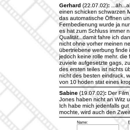
Gerhard
(22.07.02)
:
...äh...
einen schicken schwarzen Me
das automatische Öffnen un
Fernbedienung wurde ja nur 
es hat zum Schluss immer noc
Qualität...damit fahre ich da
nicht ohne vorher meinen n
übertriebene werbung finde ich
jedoch keine rolle mehr. die 
zuviele aufgesetzte gags, z
des ersten teiles ist nichts 
nicht des besten eindruck, wi
von 10 hoden stat eines kro
Sabine
(19.07.02)
:
Der Film 
Jones haben nicht an Witz 
Ich habe mich jedenfalls gut
mochte, wird auch den Zweite
Name:
E