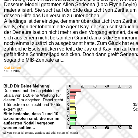
Dessous-Modell getarnten Alien Serleena (Lara Flynn Boyle)
materialisiert. Sie sucht auf der Erde das Licht von Zartha um 
dessen Hilfe das Universum zu unterjochen.
Allerdings ist der einzige, der mehr über das Licht von Zartha
weiß, eben der lobotomierte Agent Kay, der sich selbst auch 
der Deneuralisation nicht mehr an den Vorgang erinnert, da e
sich aus einem nicht bekannten Grund damals die Erinnerun
noch einmal zusätzlich ausgebrannt hatte. Zum Glück hat er 
zahlreiche Eselsbrücken verteilt, die Jay und Kay nun auf ein
gefährliche Schnitzeljagd schicken. Doch dann greift Serleen
sogar die MIB-Zentrale an...
Olaf Scheel
18.07.2002
BILD Dir Deine Meinung!
Du kannst auf der abgebildeten
Skala von 1-10 eine Wertung für
diesen Film abgeben. Dabei steht
1 für extrem schlecht und 10 für
15
extrem gut.
Sc
Bitte bedenke, dass 1 und 10
Extremnoten sind, die nur im
äußersten Notfall vergeben
werden sollten...
cgi-vote script (c) corona, graphics and add. scripts (c) olasch