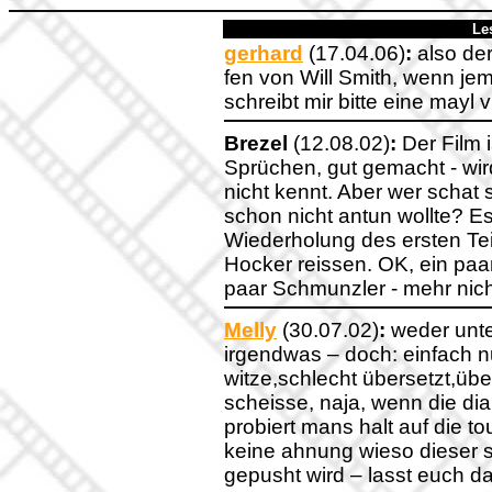
Le
gerhard
(17.04.06)
:
also der 
fen von Will Smith, wenn je
schreibt mir bitte eine mayl v
Brezel
(12.08.02)
:
Der Film i
Sprüchen, gut gemacht - wir
nicht kennt. Aber wer schat 
schon nicht antun wollte? Es 
Wiederholung des ersten Te
Hocker reissen. OK, ein paar
paar Schmunzler - mehr nic
Melly
(30.07.02)
:
weder unte
irgendwas – doch: einfach
witze,schlecht übersetzt,übe
scheisse, naja, wenn die di
probiert mans halt auf die tou
keine ahnung wieso dieser s
gepusht wird – lasst euch da