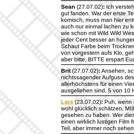
Sean
(27.07.02)
:
Ich verste
gut fanden. War der erste Tei
komisch, muss man hier entw
auch nur einmal lachen zu kö
wie schon mit Wild Wild Wes
jeder Cent besser an hunger
Schaut Farbe beim Trocknen 
von vorgestern aufs Klo, geh
aber bitte, BITTE erspart 
Brit
(27.07.02)
:
Ansehen, sch
nichtssagender Aufguss des 
allerhöchstens für einen Vie
ausgeliehen sind. 5 von 10 H
Lars
(23.07.02)
:
Puh, wenn i
wohl glücklich schätzen, MIIB
gesehen zu haben. Wer diese
einen wirklich lustigen Film 
Teil, aber immer noch sehen