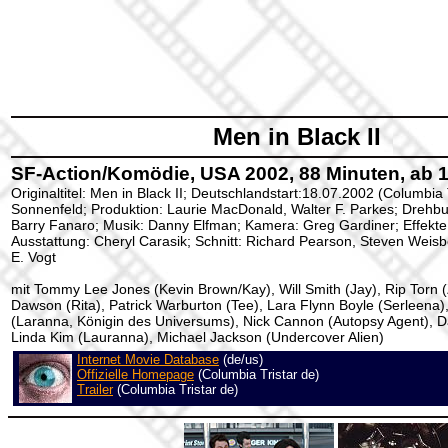
Men in Black II
SF-Action/Komödie, USA 2002, 88 Minuten, ab 
Originaltitel: Men in Black II; Deutschlandstart:18.07.2002 (Columbia 
Sonnenfeld; Produktion: Laurie MacDonald, Walter F. Parkes; Drehb
Barry Fanaro; Musik: Danny Elfman; Kamera: Greg Gardiner; Effekte:
Ausstattung: Cheryl Carasik; Schnitt: Richard Pearson, Steven Weis
E. Vogt
mit Tommy Lee Jones (Kevin Brown/Kay), Will Smith (Jay), Rip Torn 
Dawson (Rita), Patrick Warburton (Tee), Lara Flynn Boyle (Serleena)
(Laranna, Königin des Universums), Nick Cannon (Autopsy Agent), D
Linda Kim (Lauranna), Michael Jackson (Undercover Alien)
Internet Movie Database
(de/us)
Offizielle Homepage
(Columbia Tristar de)
Trailer
(Columbia Tristar de)