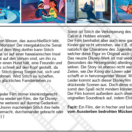
Somit ist Stitch die Verkörperung des
Calvin & Hobbes
erinnert.
Der Film beinhaltet aber auch eine g
ein Wesen, das ausschließlich lebt,
Kinder gar nicht verstehen, wie z.B. 
Monster! Der intergalaktische Senat
natürlich die Charaktere des Jugend
uf dem Weg dorthin kann Stitch
welcher diese Figur im Original auch 
s ist auf einer hawaiianischen Insel
Das neuste Disney-Werk ist mal wiede
t auf den Versen sind, um ihn zu
(besonders die Hintergründe) allerding
für einen Hund hält, eine Freundin und
wirken. Die Story ist ebenso nicht we
 schnell auf den Kopf gestellt, da
Zeiten, wie
Der König der Löwen
ode
 Stitch genug Sorgen hat, sich und
schafft er in hervorragender Weise. 
ehmen. Wird Stitch es schaffen,
Leider kommt auch dieser Disneyfilm 
 glückliches Familienleben zu
drückende Szenen aus. Doch diese sin
somit den Spaß nicht mindern können
Der Film kommt außerdem auch ohne d
jeder Film immer kleinkindgerecht
originellen Soundtrack auf, indem Elvi
ama
wieder ein Film, der für Disney-
 ohne weiteres auf dumme Gedanken.
Fazit:
Ein Film, der in frecher und lus
nsinn machenden Stitch ihre helle
vom Aussterben bedrohten Mücke
gemacht, durcheinander gebracht oder
) )