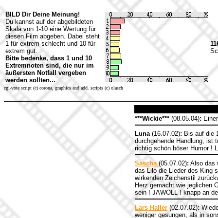
BILD Dir Deine Meinung!
Du kannst auf der abgebildeten
Skala von 1-10 eine Wertung für
diesen Film abgeben. Dabei steht
1 für extrem schlecht und 10 für
11
extrem gut.
Sc
Bitte bedenke, dass 1 und 10
Extremnoten sind, die nur im
äußersten Notfall vergeben
werden sollten...
cgi-vote script (c) corona, graphics and add. scripts (c) olasch
***Wickie***
(08.05.04)
:
Einer
Luna
(16.07.02)
:
Bis auf die 
durchgehende Handlung, ist t
richtig schön böser Humor !
Sascha
(05.07.02)
:
Also das w
das Lilo die Lieder des King 
wirkenden Zeichenstil zurück
Herz gemacht wie jeglichen C
sein ! JAWOLL ! knapp an der
Lars Haller
(02.07.02)
:
Wieder
weniger gesungen, als in son