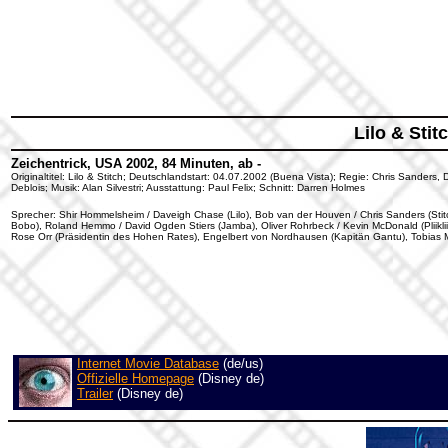
Lilo & Stit
Zeichentrick, USA 2002, 84 Minuten, ab -
Originaltitel: Lilo & Stitch; Deutschlandstart: 04.07.2002 (Buena Vista); Regie: Chris Sander
Deblois; Musik: Alan Silvestri; Ausstattung: Paul Felix; Schnitt: Darren Holmes
Sprecher: Shir Hommelsheim / Daveigh Chase (Lilo), Bob van der Houven / Chris Sanders (Stitc
Bobo), Roland Hemmo / David Ogden Stiers (Jamba), Oliver Rohrbeck / Kevin McDonald (Pliiklii
Rose Orr (Präsidentin des Hohen Rates), Engelbert von Nordhausen (Kapitän Gantu), Tobias M
Internet Movie Database
(de/us)
Offizielle Homepage
(Disney de)
Trailer
(Disney de)