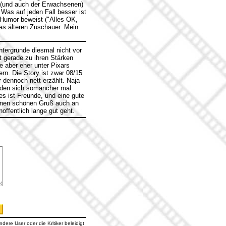
er (und auch der Erwachsenen)
 Was auf jeden Fall besser ist
r Humor beweist ("Alles OK,
was älteren Zuschauer. Mein
tergründe diesmal nicht vor
t gerade zu ihren Stärken
 aber eher unter Pixars
rn. Die Story ist zwar 08/15
r dennoch nett erzählt. Naja
ch den sich somancher mal
es ist Freunde, und eine gute
Einen schönen Gruß auch an
offentlich lange gut geht.
dere User oder die Kritiker beleidigt