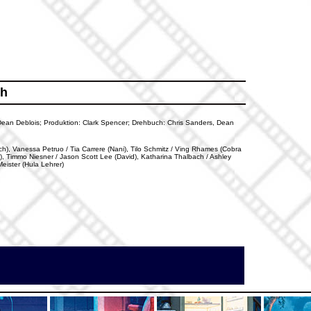
ch
s, Dean Deblois; Produktion: Clark Spencer; Drehbuch: Chris Sanders, Dean
h), Vanessa Petruo / Tia Carrere (Nani), Tilo Schmitz / Ving Rhames (Cobra
), Timmo Niesner / Jason Scott Lee (David), Katharina Thalbach / Ashley
eister (Hula Lehrer)