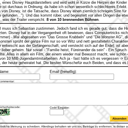
rien, eines Disney Hauptdarstellers und wird wohl in Kürze die Herzen der Kind
 ist durchaus in Ordnung; da habe ich schon wesentlich schlechteres Erlebt.
ks von Disney, ist die Tatsache, dass Disney einen ziemlich schrägen Sinn fü
 gefunden..."). Und das kommt rüber, und begeistert vor allen Dingen die et
, was der Trailer verspricht.
8 von 10 brennenden Bühnen
.
 muss ich Sebastian zustimmen. Jedoch fand ich es gerade gut, dass die Hin
zten. Disney hat in der Vergangenheit oft bewiesen, dass Computertricks nich
immer) - Mal abgesehen von "Das Grosse Krabbeln" und "Die Monster AG", die
onsten sprüht der ganze Film nur so vor Witz und nett gestaltetetn Charaktere
er entwischt aus der Gefangenschaft, und versteckt sich auf der Erde), ist abe
r lieber geheim. Nur soviel - "Familie heist, Füreinander da sein" - Ein Spru
llte. Alles in allem ein Film, der einem wieder mal Bewusst macht, wie schön 
von 10 MIB-Jugendamtmitarbeitern. Ach ja - fast hätte ich es vergessen -> 
, der heute geheiratet hat. Die besten Wünschefür euch Beiden, und dass es h
Name:
Email (freiwillig):
Kommentar:
icherheitscode:
Code Eingabe:
rsönliche Meinung zu schreiben. Allerdings behalten wir uns vor, Beiträge zu entfernen, in denen an