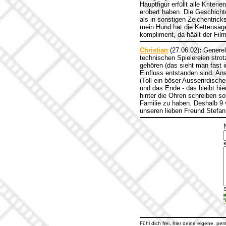
Hauptfigur erfüllt alle Krite
erobert haben. Die Geschichte
als in sonstigen Zeichentric
mein Hund hat die Kettensäge
kompliment, da häält der Film
Christian
(27.06.02)
:
Generell
technischen Spielereien strot
gehören (das sieht man fast 
Einfluss entstanden sind. Ans
(Toll ein böser Ausserirdisch
und das Ende - das bleibt hie
hinter die Ohren schreiben so
Familie zu haben. Deshalb 9 
unseren lieben Freund Stefan
S
Fühl dich frei, hier deine eigene, pe