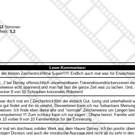
63
Stimmen
hnitt:
5.2
Leser-Kommentare:
 der besten Zeichentrickfilme.Super!!!!!! Endlich auch mal was für Erwachsen
1, 2 bei Disney offensichtlich unvermeidbaren Tränendrüsendrückerszenen ein 
eilweise echt spannend und man hat fast die ganze Zeit was zu lachen. Und, o
 Locker 9 von 10 Schrauben kotzenden Robotern!
ar doch mal ein ( Zeichentrick)film der einfach Gut, lustig und unterhaltend 
so gut findet und ihn so verehrt. Desweiteren kann ich nur Sebastians Meinun
weisen: Ich finde eben diese alte und "normale" Zeichenweise um Längen be
omputermist !!! Zum schluss kann ich nur sagen : Ohana heisst: Familie und
 10 vorbei 9 von 10 Familienfotos für die Erinnerung
 mal ein durchaus solides Werk aus dem Hause Disney. Ich bin positiv überra
stigen Disneys und auch die moralische Aussage wird nicht all zu sehr in den