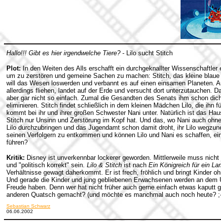
Hallo!!! Gibt es hier irgendwelche Tiere?
- Lilo sucht Stitch
Plot:
In den Weiten des Alls erschafft ein durchgeknallter Wissenschaftler 
um zu zerstören und gemeine Sachen zu machen: Stitch, das kleine blaue 
will das Wesen loswerden und verbannt es auf einen einsamen Planeten. A
allerdings fliehen, landet auf der Erde und versucht dort unterzutauchen. Da
aber gar nicht so einfach. Zumal die Gesandten des Senats ihm schon dich
eliminieren. Stitch findet schließlich in dem kleinen Mädchen Lilo, die ihn 
kommt bei ihr und ihrer großen Schwester Nani unter. Natürlich ist das Haus
Stitch nur Unsinn und Zerstörung im Kopf hat. Und das, wo Nani auch ohne
Lilo durchzubringen und das Jugendamt schon damit droht, ihr Lilo wegzun
seinen Verfolgern zu entkommen und können Lilo und Nani es schaffen, ein
führen?
Kritik:
Disney ist unverkennbar lockerer geworden. Mittlerweile muss nicht 
und "politisch korrekt" sein.
Lilo & Stitch
ist nach
Ein Königreich für ein L
Verhältnisse gewagt daherkommt. Er ist frech, fröhlich und bringt Kinder
Und gerade die Kinder und jung gebliebenen Erwachsenen werden an dem U
Freude haben. Denn wer hat nicht früher auch gerne einfach etwas kaputt 
anderen Quatsch gemacht? (und möchte es manchmal auch noch heute? ;-
Sebastian Schwarz
06.06.2002