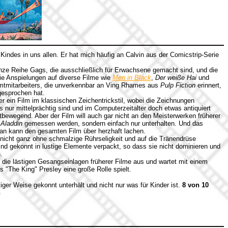
 Kindes in uns allen. Er hat mich häufig an Calvin aus der Comicstrip-Serie
anze Reihe Gags, die ausschließlich für Erwachsene gemacht sind, und die
die Anspielungen auf diverse Filme wie
Men in Black
,
Der weiße Hai
und
amtmitarbeiters, die unverkennbar an Ving Rhames aus
Pulp Fiction
erinnert,
gesprochen hat.
r ein Film im klassischen Zeichentrickstil, wobei die Zeichnungen
s nur mittelprächtig sind und im Computerzeitalter doch etwas antiquiert
ltbewegend. Aber der Film will auch gar nicht an den Meisterwerken früherer
r
Aladdin
gemessen werden, sondern einfach nur unterhalten. Und das
Man kann den gesamten Film über herzhaft lachen.
nicht ganz ohne schmalzige Rührseligkeit und auf die Tränendrüse
d gekonnt in lustige Elemente verpackt, so dass sie nicht dominieren und
.
ie lästigen Gesangseinlagen früherer Filme aus und wartet mit einem
s "The King" Presley eine große Rolle spielt.
tiger Weise gekonnt unterhält und nicht nur was für Kinder ist.
8 von 10
n