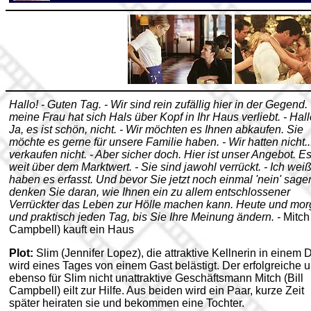
Hallo! - Guten Tag. - Wir sind rein zufällig hier in der Gegend
meine Frau hat sich Hals über Kopf in Ihr Haus verliebt. - Hallo
Ja, es ist schön, nicht. - Wir möchten es Ihnen abkaufen. Sie
möchte es gerne für unsere Familie haben. - Wir hatten nicht..
verkaufen nicht. - Aber sicher doch. Hier ist unser Angebot. Es
weit über dem Marktwert. - Sie sind jawohl verrückt. - Ich weiß
haben es erfasst. Und bevor Sie jetzt noch einmal 'nein' sage
denken Sie daran, wie Ihnen ein zu allem entschlossener
Verrückter das Leben zur Hölle machen kann. Heute und mo
und praktisch jeden Tag, bis Sie Ihre Meinung ändern. -
Mitch 
Campbell) kauft ein Haus
Plot:
Slim (Jennifer Lopez), die attraktive Kellnerin in einem D
wird eines Tages von einem Gast belästigt. Der erfolgreiche 
ebenso für Slim nicht unattraktive Geschäftsmann Mitch (Bill
Campbell) eilt zur Hilfe. Aus beiden wird ein Paar, kurze Zeit
später heiraten sie und bekommen eine Tochter.