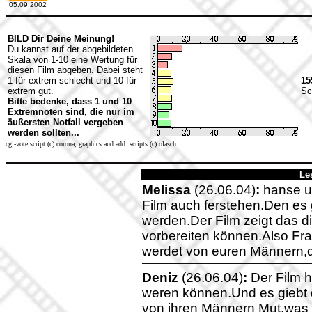
05.09.2002
BILD Dir Deine Meinung!
Du kannst auf der abgebildeten
Skala von 1-10 eine Wertung für
diesen Film abgeben. Dabei steht
1 für extrem schlecht und 10 für
15
extrem gut.
Sc
Bitte bedenke, dass 1 und 10
Extremnoten sind, die nur im
äußersten Notfall vergeben
werden sollten...
cgi-vote script (c) corona, graphics and add. scripts (c) olasch
Le
Melissa
(26.06.04)
:
hanse un
Film auch ferstehen.Den es 
werden.Der Film zeigt das di
vorbereiten können.Also F
werdet von euren Männern,da
Deniz
(26.06.04)
:
Der Film h
weren können.Und es giebt
von ihren Männern Mut,was