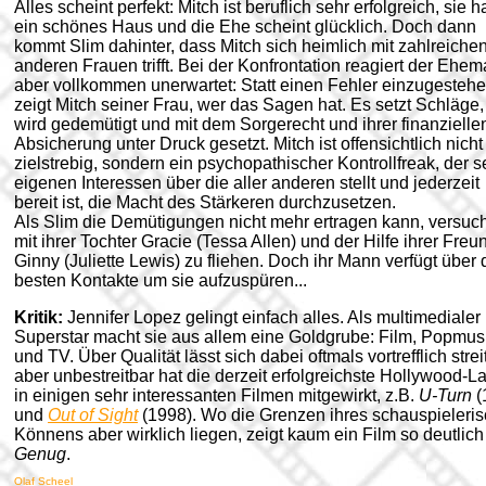
Alles scheint perfekt: Mitch ist beruflich sehr erfolgreich, sie 
ein schönes Haus und die Ehe scheint glücklich. Doch dann
kommt Slim dahinter, dass Mitch sich heimlich mit zahlreiche
anderen Frauen trifft. Bei der Konfrontation reagiert der Ehe
aber vollkommen unerwartet: Statt einen Fehler einzugesteh
zeigt Mitch seiner Frau, wer das Sagen hat. Es setzt Schläge,
wird gedemütigt und mit dem Sorgerecht und ihrer finanzielle
Absicherung unter Druck gesetzt. Mitch ist offensichtlich nicht
zielstrebig, sondern ein psychopathischer Kontrollfreak, der s
eigenen Interessen über die aller anderen stellt und jederzeit
bereit ist, die Macht des Stärkeren durchzusetzen.
Als Slim die Demütigungen nicht mehr ertragen kann, versuch
mit ihrer Tochter Gracie (Tessa Allen) und der Hilfe ihrer Freu
Ginny (Juliette Lewis) zu fliehen. Doch ihr Mann verfügt über 
besten Kontakte um sie aufzuspüren...
Kritik:
Jennifer Lopez gelingt einfach alles. Als multimedialer
Superstar macht sie aus allem eine Goldgrube: Film, Popmus
und TV. Über Qualität lässt sich dabei oftmals vortrefflich strei
aber unbestreitbar hat die derzeit erfolgreichste Hollywood-La
in einigen sehr interessanten Filmen mitgewirkt, z.B.
U-Turn
(
und
Out of Sight
(1998). Wo die Grenzen ihres schauspieleri
Könnens aber wirklich liegen, zeigt kaum ein Film so deutlich
Genug
.
Olaf Scheel