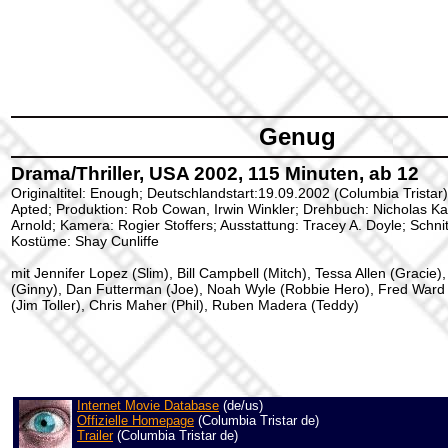
Genug
Drama/Thriller, USA 2002, 115 Minuten, ab 12
Originaltitel: Enough; Deutschlandstart:19.09.2002 (Columbia Tristar
Apted; Produktion: Rob Cowan, Irwin Winkler; Drehbuch: Nicholas Ka
Arnold; Kamera: Rogier Stoffers; Ausstattung: Tracey A. Doyle; Schnit
Kostüme: Shay Cunliffe
mit Jennifer Lopez (Slim), Bill Campbell (Mitch), Tessa Allen (Gracie),
(Ginny), Dan Futterman (Joe), Noah Wyle (Robbie Hero), Fred Ward (
(Jim Toller), Chris Maher (Phil), Ruben Madera (Teddy)
Internet Movie Database
(de/us)
Offizielle Homepage
(Columbia Tristar de)
Trailer
(Columbia Tristar de)