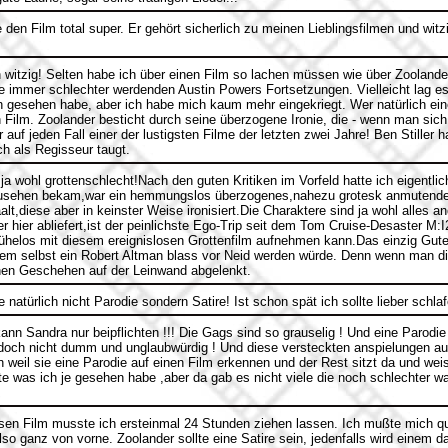
 den Film total super. Er gehört sicherlich zu meinen Lieblingsfilmen und witzi
 witzig! Selten habe ich über einen Film so lachen müssen wie über Zoolander
mmer schlechter werdenden Austin Powers Fortsetzungen. Vielleicht lag es 
on gesehen habe, aber ich habe mich kaum mehr eingekriegt. Wer natürlich e
en Film. Zoolander besticht durch seine überzogene Ironie, die - wenn man sich 
r auf jeden Fall einer der lustigsten Filme der letzten zwei Jahre! Ben Stiller h
ch als Regisseur taugt.
ja wohl grottenschlecht!Nach den guten Kritiken im Vorfeld hatte ich eigentlic
zusehen bekam,war ein hemmungslos überzogenes,nahezu grotesk anmutendes
t,diese aber in keinster Weise ironisiert.Die Charaktere sind ja wohl alles 
r hier abliefert,ist der peinlichste Ego-Trip seit dem Tom Cruise-Desaster M:I
mühelos mit diesem ereignislosen Grottenfilm aufnehmen kann.Das einzig Gute
m selbst ein Robert Altman blass vor Neid werden würde. Denn wenn man die
chen Geschehen auf der Leinwand abgelenkt.
 natürlich nicht Parodie sondern Satire! Ist schon spät ich sollte lieber schla
ann Sandra nur beipflichten !!! Die Gags sind so grauselig ! Und eine Parodi
r doch nicht dumm und unglaubwürdig ! Und diese versteckten anspielungen au
n weil sie eine Parodie auf einen Film erkennen und der Rest sitzt da und weis
e was ich je gesehen habe ,aber da gab es nicht viele die noch schlechter war
en Film musste ich ersteinmal 24 Stunden ziehen lassen. Ich mußte mich q
lso ganz von vorne. Zoolander sollte eine Satire sein, jedenfalls wird einem 