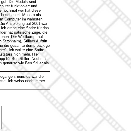
o gut! Die Models sind
puter funktioniert und
age nochmal wer hat diese
l bescheuert. Mugato als
nem Computer im wahrsten
Die Anspielung auf 2001 war
ich drehe eine Satire für das
der hat satirische Züge, die
 Szenen: Der Wettkampf auf
trohhalm), Stillers Auftritt
wie die gesamte dumpfbackige
". Ich wollte eine Satire
ststars nich mehr. Hier
pp für Ben Stiller: Nochmal
m genauso wie Ben Stiller als
gegangen, nein: es war die
sste. Ich weiss noch immer