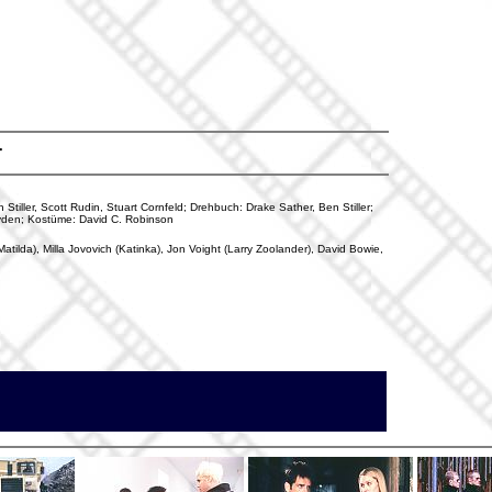
r
 Stiller, Scott Rudin, Stuart Cornfeld; Drehbuch: Drake Sather, Ben Stiller;
ayden; Kostüme: David C. Robinson
(Matilda), Milla Jovovich (Katinka), Jon Voight (Larry Zoolander), David Bowie,