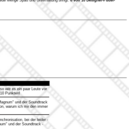
em jede Menge Spaß und Unterhaltung bringt.
8 von 10 Designer-Pudel-
 so wie es ein paar Leute vor
 10 Punkten!
"Magnum" und der Soundtrack
hon, warum ich mir den immer
hronisation, bei der leider -
gnum" und der Soundtrack -