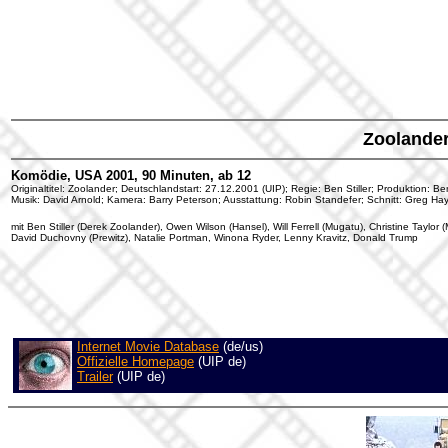
Zoolande
Komödie, USA 2001, 90 Minuten, ab 12
Originaltitel: Zoolander; Deutschlandstart: 27.12.2001 (UIP); Regie: Ben Stiller; Produktion: Ben
Musik: David Arnold; Kamera: Barry Peterson; Ausstattung: Robin Standefer; Schnitt: Greg H
mit Ben Stiller (Derek Zoolander), Owen Wilson (Hansel), Will Ferrell (Mugatu), Christine Taylor 
David Duchovny (Prewitz), Natalie Portman, Winona Ryder, Lenny Kravitz, Donald Trump
Internet Movie Database
(de/us)
Offizielle Homepage
(UIP de)
Trailer
(UIP de)