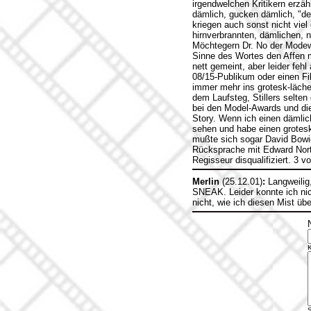
irgendwelchen Kritikern erzäh
dämlich, gucken dämlich, "den
kriegen auch sonst nicht viel
hirnverbrannten, dämlichen, 
Möchtegern Dr. No der Modewe
Sinne des Wortes den Affen m
nett gemeint, aber leider fe
08/15-Publikum oder einen Fil
immer mehr ins grotesk-lächer
dem Laufsteg, Stillers selten
bei den Model-Awards und di
Story. Wenn ich einen dämli
sehen und habe einen grotesk
mußte sich sogar David Bowie
Rücksprache mit Edward Norton
Regisseur disqualifiziert. 3 v
Merlin
(25.12.01)
:
Langweilig,
SNEAK. Leider konnte ich nic
nicht, wie ich diesen Mist übe
S