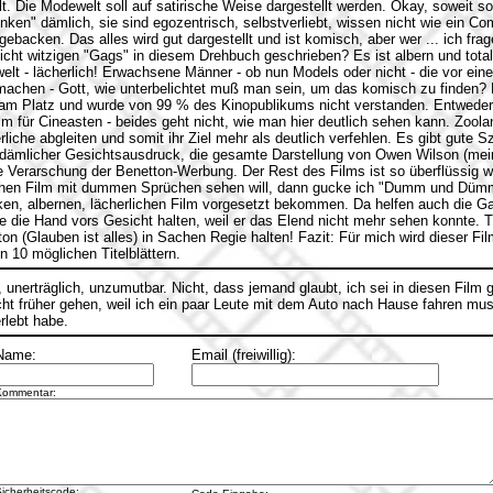
lt. Die Modewelt soll auf satirische Weise dargestellt werden. Okay, soweit s
ken" dämlich, sie sind egozentrisch, selbstverliebt, wissen nicht wie ein Com
 gebacken. Das alles wird gut dargestellt und ist komisch, aber wer ... ich fr
nicht witzigen "Gags" in diesem Drehbuch geschrieben? Es ist albern und tota
lt - lächerlich! Erwachsene Männer - ob nun Models oder nicht - die vor ei
achen - Gott, wie unterbelichtet muß man sein, um das komisch zu finden? 
hl am Platz und wurde von 99 % des Kinopublikums nicht verstanden. Entweder 
m für Cineasten - beides geht nicht, wie man hier deutlich sehen kann. Zoolan
liche abgleiten und somit ihr Ziel mehr als deutlich verfehlen. Es gibt gute
 dämlicher Gesichtsausdruck, die gesamte Darstellung von Owen Wilson (mein S
e Verarschung der Benetton-Werbung. Der Rest des Films ist so überflüssig 
chen Film mit dummen Sprüchen sehen will, dann gucke ich "Dumm und Dümmer
en, albernen, lächerlichen Film vorgesetzt bekommen. Da helfen auch die Ga
 die Hand vors Gesicht halten, weil er das Elend nicht mehr sehen konnte. Ti
 (Glauben ist alles) in Sachen Regie halten! Fazit: Für mich wird dieser Fil
on 10 möglichen Titelblättern.
 unerträglich, unzumutbar. Nicht, dass jemand glaubt, ich sei in diesen Film 
ht früher gehen, weil ich ein paar Leute mit dem Auto nach Hause fahren mu
rlebt habe.
Name:
Email (freiwillig):
Kommentar:
icherheitscode: