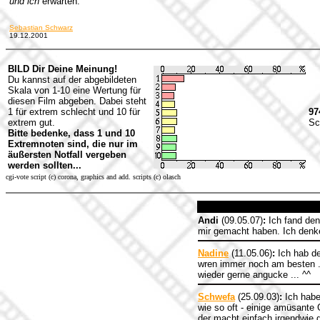
und ich
erwarten.
Sebastian Schwarz
19.12.2001
BILD Dir Deine Meinung!
Du kannst auf der abgebildeten
Skala von 1-10 eine Wertung für
diesen Film abgeben. Dabei steht
1 für extrem schlecht und 10 für
97
extrem gut.
Sc
Bitte bedenke, dass 1 und 10
Extremnoten sind, die nur im
äußersten Notfall vergeben
werden sollten...
cgi-vote script (c) corona, graphics and add. scripts (c) olasch
Andi
(09.05.07)
:
Ich fand den 
mir gemacht haben. Ich denke 
Nadine
(11.05.06)
:
Ich hab de
wren immer noch am besten ..
wieder gerne angucke ... ^^
Schwefa
(25.09.03)
:
Ich habe
wie so oft - einige amüsante
der macht einfach irgendwie g