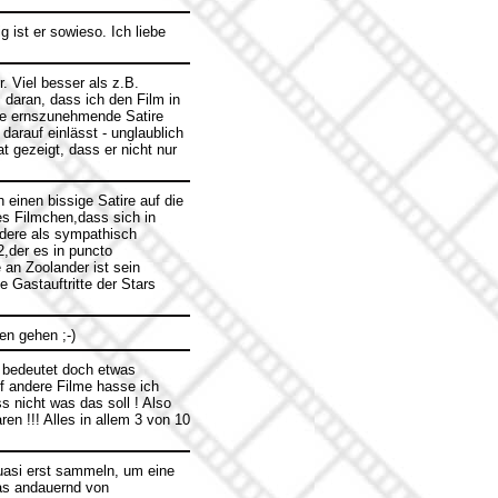
g ist er sowieso. Ich liebe
. Viel besser als z.B.
daran, dass ich den Film in
ine ernszunehmende Satire
darauf einlässt - unglaublich
at gezeigt, dass er nicht nur
h einen bissige Satire auf die
 Filmchen,dass sich in
andere als sympathisch
2,der es in puncto
 an Zoolander ist sein
 Gastauftritte der Stars
fen gehen ;-)
e bedeutet doch etwas
f andere Filme hasse ich
s nicht was das soll ! Also
en !!! Alles in allem 3 von 10
uasi erst sammeln, um eine
das andauernd von