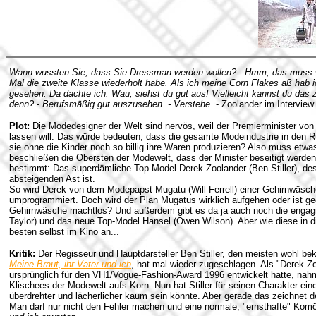
Wann wussten Sie, dass Sie Dressman werden wollen? - Hmm, das muss w
Mal die zweite Klasse wiederholt habe. Als ich meine Corn Flakes aß hab i
gesehen. Da dachte ich: Wau, siehst du gut aus! Vielleicht kannst du da
denn? - Berufsmäßig gut auszusehen. - Verstehe.
- Zoolander im Interview
Plot:
Die Modedesigner der Welt sind nervös, weil der Premierminister von 
lassen will. Das würde bedeuten, dass die gesamte Modeindustrie in den Ru
sie ohne die Kinder noch so billig ihre Waren produzieren? Also muss et
beschließen die Obersten der Modewelt, dass der Minister beseitigt werden
bestimmt: Das superdämliche Top-Model Derek Zoolander (Ben Stiller), de
absteigenden Ast ist.
So wird Derek von dem Modepapst Mugatu (Will Ferrell) einer Gehirnwäsch
umprogrammiert. Doch wird der Plan Mugatus wirklich aufgehen oder ist ge
Gehirnwäsche machtlos? Und außerdem gibt es da ja auch noch die engagier
Taylor) und das neue Top-Model Hansel (Owen Wilson). Aber wie diese in d
besten selbst im Kino an...
Kritik:
Der Regisseur und Hauptdarsteller Ben Stiller, den meisten wohl b
Meine Braut, ihr Vater und ich
, hat mal wieder zugeschlagen. Als "Derek Zo
ursprünglich für den VH1/Vogue-Fashion-Award 1996 entwickelt hatte, nahm
Klischees der Modewelt aufs Korn. Nun hat Stiller für seinen Charakter eine
überdrehter und lächerlicher kaum sein könnte.
Aber gerade das zeichnet d
Man darf nur nicht den Fehler machen und eine normale, "ernsthafte" Komö