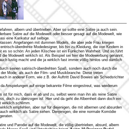
efahren, albern und übertrieben. Aber so sollte eine Satire ja auch sein.
derbare Satire auf die Modewelt oder besser gesagt auf die Modewelt, wie
asi eine Karikatur auf selbige.
elassen: Angefangen mit dummen Models, die aber jede Frau kriegen
ntrisch-überdrehte Modedesigner, bis hin zu Kleidung, die von Kindern in
ißt es so schön: An jeden Klischee ist ein Fünkchen Wahrheit. Und so führt
d die Modewelt wirklich ist. Als Beispiel sei hier die Modewerbung genannt,
uch lustig macht und die ja wirklich fast immer völlig hirnlos und dämlich
r durch seinen satirisch-überdrehten Spaß, sondern auch noch durch die
l der Mode, als auch der Film- und Musikbranche. Diese treten
auch in anderer Form, wie z.B. der Auftritt David Bowies als Schiedsrichter
 da Anspielungen auf einige bekannte Filme eingestreut, was wiederum
 ist für mich, dass er ab und zu, selbst wenn man ihn als reine Satire
muss, doch zu überzogen ist. Hier und da geht die Albernheit dann doch ein
t wirklich schlimm.
wirklich empfehlen, aber nur für diejenigen, die mit albernen und absurden
uch wirklich als Satire sehen. Denjenigen, die eine normale Komödie
geraten.
ire und Parodie auf die Modewelt, die völlig übertrieben, absurd, albern