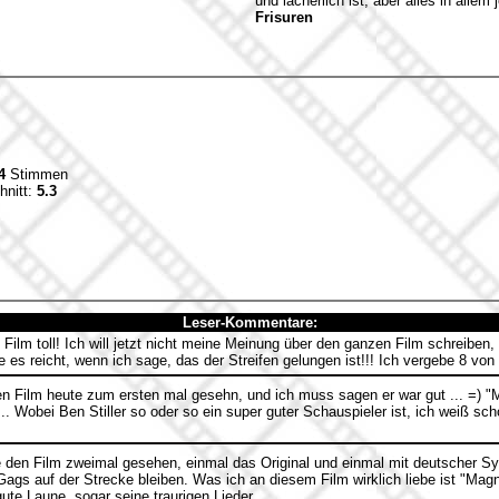
und lächerlich ist, aber alles in all
Frisuren
4
Stimmen
hnitt:
5.3
Leser-Kommentare:
Film toll! Ich will jetzt nicht meine Meinung über den ganzen Film schreiben,
es reicht, wenn ich sage, das der Streifen gelungen ist!!! Ich vergebe 8 von
n Film heute zum ersten mal gesehn, und ich muss sagen er war gut ... =) 
. Wobei Ben Stiller so oder so ein super guter Schauspieler ist, ich weiß sc
 den Film zweimal gesehen, einmal das Original und einmal mit deutscher Sync
 Gags auf der Strecke bleiben. Was ich an diesem Film wirklich liebe ist "Ma
ute Laune, sogar seine traurigen Lieder...