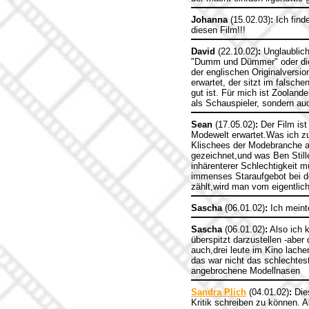
Johanna
(15.02.03)
:
Ich finde
diesen Film!!!
David
(22.10.02)
:
Unglaublich
"Dumm und Dümmer" oder die i
der englischen Originalversi
erwartet, der sitzt im falsch
gut ist. Für mich ist Zoolande
als Schauspieler, sondern au
Sean
(17.05.02)
:
Der Film ist 
Modewelt erwartet.Was ich 
Klischees der Modebranche aal
gezeichnet,und was Ben Stille
inhärenterer Schlechtigkeit 
immenses Staraufgebot bei de
zählt,wird man vom eigentli
Sascha
(06.01.02)
:
Ich meinte
Sascha
(06.01.02)
:
Also ich k
überspitzt darzustellen -abe
auch,drei leute im Kino lache
das war nicht das schlechtest
angebrochene Modellnasen
Sandra Plich
(04.01.02)
:
Dies
Kritik schreiben zu können. A