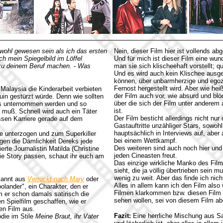
ohl gewesen sein als ich das ersten
Nein, dieser Film hier ist vollends abg
ch mein Spiegelbild im Löffel
Und für mich ist dieser Film eine wun
s zu deinem Beruf machen. - Was
man sie sich klischeehaft vorstellt; qu
Und es wird auch kein Klischee ausg
können, über unbarmherzige und egoze
Fernost hergestellt wird. Aber wie he
Malaysia die Kinderarbeit verbieten
der Film auch vor, wie absurd und blö
in gestürzt würde. Denn wie sollten
über die sich der Film unter anderem a
was unternommen werden und so
ist.
 muß. Schnell wird auch ein Täter
Der Film besticht allerdings nicht nu
ssen Karriere gerade auf dem
Gastauftritte unzähliger Stars, sowoh
hauptsächlich in Interviews auf, aber 
e unterzogen und zum Superkiller
bei einem Wettkampf.
gen die Dämlichkeit Dereks jede
Des weiteren sind auch noch hier und
te Journalistin Matilda (Christine
jeden Cineasten freut.
ie Story passen, schaut ihr euch am
Das einzige wirkliche Manko des Films
sieht, die ja völlig übertrieben sein 
wenig zu weit. Aber das finde ich nich
ekannt aus
Verrückt nach Mary
oder
Alles in allem kann ich den Film also 
olander", ein Charakter, den er
Filmen klarkommen bzw. diesen Film a
 er schon damals satirisch die
sehen wollen, sei von diesem Film ab
n Spielfilm geschaffen, wie er
en Film aus.
Fazit:
Eine herrliche Mischung aus Sat
die im Stile
Meine Braut, ihr Vater