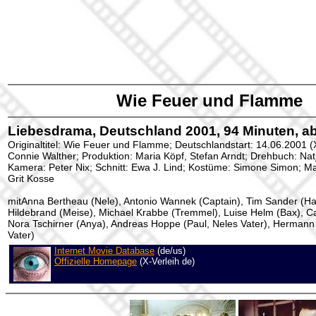
Wie Feuer und Flamme
Liebesdrama, Deutschland 2001, 94 Minuten, ab
Originaltitel: Wie Feuer und Flamme; Deutschlandstart: 14.06.2001 (X
Connie Walther; Produktion: Maria Köpf, Stefan Arndt; Drehbuch: Nat
Kamera: Peter Nix; Schnitt: Ewa J. Lind; Kostüme: Simone Simon; Mak
Grit Kosse
mitAnna Bertheau (Nele), Antonio Wannek (Captain), Tim Sander (Ha
Hildebrand (Meise), Michael Krabbe (Tremmel), Luise Helm (Bax), Ca
Nora Tschirner (Anya), Andreas Hoppe (Paul, Neles Vater), Hermann
Vater)
Internet Movie Database
(de/us)
Offizielle Homepage
(X-Verleih de)