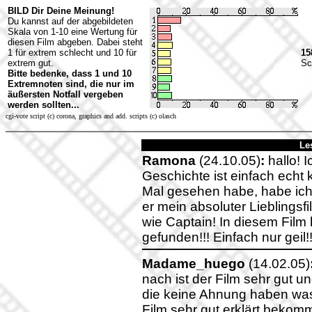
BILD Dir Deine Meinung!
Du kannst auf der abgebildeten
Skala von 1-10 eine Wertung für
diesen Film abgeben. Dabei steht
1 für extrem schlecht und 10 für
15
extrem gut.
Sc
Bitte bedenke, dass 1 und 10
Extremnoten sind, die nur im
äußersten Notfall vergeben
werden sollten...
cgi-vote script (c) corona, graphics and add. scripts (c) olasch
Le
Ramona
(24.10.05)
:
hallo! I
Geschichte ist einfach echt 
Mal gesehen habe, habe ich mi
er mein absoluter Lieblingsf
wie Captain! In diesem Film
gefunden!!! Einfach nur geil!!
Madame_huego
(14.02.05)
nach ist der Film sehr gut u
die keine Ahnung haben was
Film sehr gut erklärt bekom