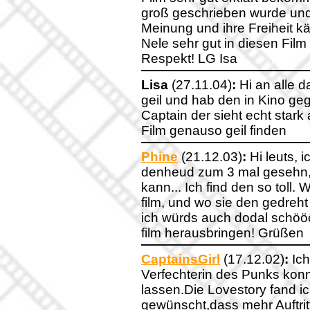
groß geschrieben wurde und
Meinung und ihre Freiheit k
Nele sehr gut in diesen Film 
Respekt! LG Isa
Lisa
(27.11.04)
:
Hi an alle d
geil und hab den in Kino ge
Captain der sieht echt stark
Film genauso geil finden
Phine
(21.12.03)
:
Hi leuts, 
denheud zum 3 mal gesehn, 
kann... Ich find den so toll. 
film, und wo sie den gedreht
ich würds auch dodal schöö
film herausbringen! Grüßen
CaptainsGirl
(17.12.02)
:
Ich
Verfechterin des Punks konn
lassen.Die Lovestory fand ic
gewünscht,dass mehr Auftri