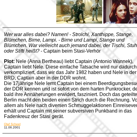
Wer war alles dabei? Namen! - Strolchi, Xanthippe, Stange,
Blümchen, Birne, Lampi. - Birne und Lampi, Stange und
Blümchen. War vielleicht auch jemand dabei, der Tischi, Stuh
oder Stifti heißt?
- Captain beim Stasi-Verhör
Plot:
Nele (Anna Bertheau) liebt Captain (Antonio Wannek),
Captain liebt Nele. Diese einfache Tatsache wird nur dadurch
verkompliziert, dass wir das Jahr 1982 haben und Nele in der
BRD, Captain aber in der DDR wohnt.
Die 17jährige Nele lernt Captain bei einem Beerdigungsbesu
der DDR kennen und ist sofort von dem harten Punkrocker, d
bald ihre Annäherungen erwidert, fasziniert. Doch das geteilt
Berlin macht den beiden einen Strich durch die Rechnung. Vo
allem als Nele nach diversen Schmuggelaktionen Einreiseve
erhält und Captain mit seiner subversiven Punkband in das
Fadenkreuz der Stasi gerät.
Olaf Scheel
11.06.2001