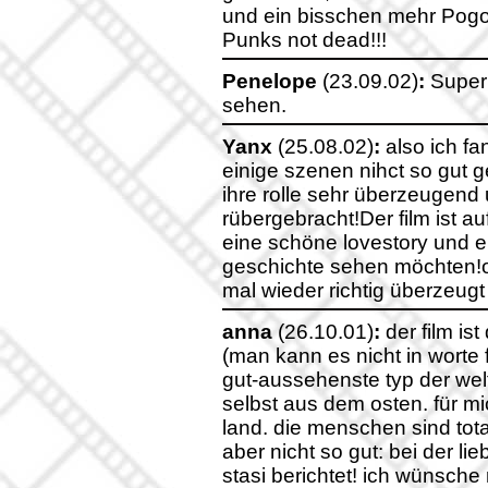
und ein bisschen mehr Pogo.
Punks not dead!!!
Penelope
(23.09.02)
:
Super 
sehen.
Yanx
(25.08.02)
:
also ich fa
einige szenen nihct so gut 
ihre rolle sehr überzeugend 
rübergebracht!Der film ist auf
eine schöne lovestory und 
geschichte sehen möchten!o
mal wieder richtig überzeug
anna
(26.10.01)
:
der film ist 
(man kann es nicht in worte f
gut-aussehenste typ der wel
selbst aus dem osten. für mi
land. die menschen sind total
aber nicht so gut: bei der li
stasi berichtet! ich wünsch