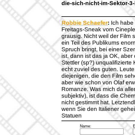
die-sich-nicht-im-Sektor-
Robbie Schaefer
:
Ich habe 
Freitags-Sneak vom Cineple
grausig. Nicht weil der Film
ein Teil des Publikums eno
Spruch bringt, bei einer Szen
ist, dann ist das ja OK, abe
Stettler (sp?) unqualifizier
echt zuviel des guten. Leut
diejenigen, die den Film sehe
aber wie schon von Olaf er
Romanze. Was mich da allerd
subjektiv), ist dass die Ch
nicht gestimmt hat. Letzten
wenn Sie den Italiener geheir
Statuen
Name:
E