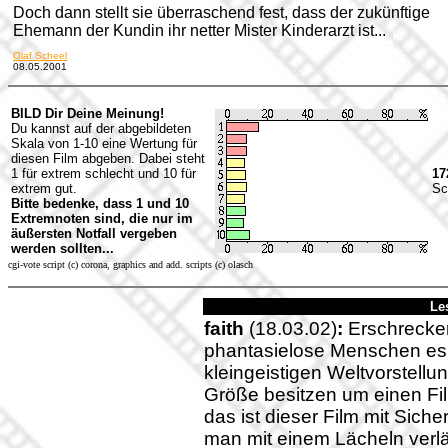
Doch dann stellt sie überraschend fest, dass der zukünftige
Ehemann der Kundin ihr netter Mister Kinderarzt ist...
Olaf Scheel
08.05.2001
BILD Dir Deine Meinung!
Du kannst auf der abgebildeten
Skala von 1-10 eine Wertung für
diesen Film abgeben. Dabei steht
1 für extrem schlecht und 10 für
17
extrem gut.
Sc
Bitte bedenke, dass 1 und 10
Extremnoten sind, die nur im
äußersten Notfall vergeben
werden sollten...
cgi-vote script (c) corona, graphics and add. scripts (c) olasch
Le
faith
(18.03.02)
:
Erschrecke
phantasielose Menschen es 
kleingeistigen Weltvorstellu
Größe besitzen um einen Fil
das ist dieser Film mit Sich
man mit einem Lächeln verläß