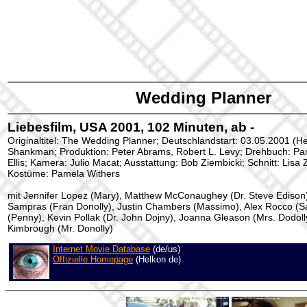
Wedding Planner
Liebesfilm, USA 2001, 102 Minuten, ab -
Originaltitel: The Wedding Planner; Deutschlandstart: 03.05.2001 (H
Shankman; Produktion: Peter Abrams, Robert L. Levy; Drehbuch: Pa
Ellis; Kamera: Julio Macat; Ausstattung: Bob Ziembicki; Schnitt: Lisa
Kostüme: Pamela Withers
mit Jennifer Lopez (Mary), Matthew McConaughey (Dr. Steve Edison),
Sampras (Fran Donolly), Justin Chambers (Massimo), Alex Rocco (Sa
(Penny), Kevin Pollak (Dr. John Dojny), Joanna Gleason (Mrs. Dodoll
Kimbrough (Mr. Donolly)
Internet Movie Database
(de/us)
Offizielle Homepage
(Helkon de)