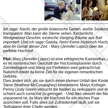
Ich sage: Nacht, der große botanische Garten, weiße Seidenz
transparent. Man kann die Sterne sehen. Kerzenlicht,
Wedgewood-Geschirr, exotische Variging-Bäume aus Bali
importiert. Und ich sage: Gatsby. Nein! Keine historisch Hochz
aber im Geiste dieser Zeit.
- Mary (Jennifer Lopez) über die
perfekte Hochzeit
Plot:
Mary (Jennifer Lopez) ist eine erfolgreiche Karrierefrau, 
es im romantischen Geschäft der Hochzeitsplanerei durch
Zielstrebigkeit und Hang zur Perfektion weit gebracht hat.
Natürlich bleibt da keine Zeit für die eigenen romantischen
Gefühle.
Dies ändert sich, als sie durch einen kleinen Unfall den Kinde
Steve (Matthew McConaughey) kennenlernt. Marys Kollegin
Penny (Judy Greer) versucht die beiden zu verkuppeln und d
scheint auch zunächst zu gelingen. - Und dies obwohl der M
unpassend ist, da Mary die Hochzeit für ein reiches Paar
ausrichten soll. Falls alles zur Zufriedenheit läuft, soll sie
Teilhaberin ihrer Chefin werden.