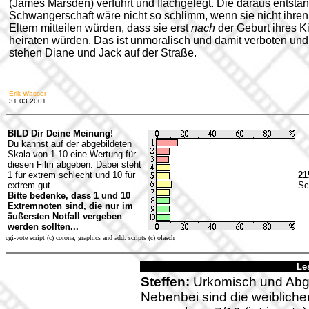
(James Marsden) verführt und flachgelegt. Die daraus entsta
Schwangerschaft wäre nicht so schlimm, wenn sie nicht ihren
Eltern mitteilen würden, dass sie erst
nach
der Geburt ihres K
heiraten würden. Das ist unmoralisch und damit verboten und
stehen Diane und Jack auf der Straße.
Erik Wasser
31.03.2001
BILD Dir Deine Meinung!
Du kannst auf der abgebildeten
Skala von 1-10 eine Wertung für
diesen Film abgeben. Dabei steht
1 für extrem schlecht und 10 für
21
extrem gut.
Sc
Bitte bedenke, dass 1 und 10
Extremnoten sind, die nur im
äußersten Notfall vergeben
werden sollten...
cgi-vote script (c) corona, graphics and add. scripts (c) olasch
Le
Steffen:
Urkomisch und Abge
Nebenbei sind die weiblichen