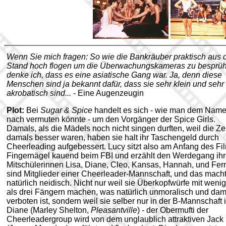
Wenn Sie mich fragen: So wie die Bankräuber praktisch aus
Stand hoch flogen um die Überwachungskameras zu besprü
denke ich, dass es eine asiatische Gang war. Ja, denn diese
Menschen sind ja bekannt dafür, dass sie sehr klein und sehr
akrobatisch sind...
- Eine Augenzeugin
Plot:
Bei
Sugar & Spice
handelt es sich - wie man dem Nam
nach vermuten könnte - um den Vorgänger der Spice Girls.
Damals, als die Mädels noch nicht singen durften, weil die Ze
damals besser waren, haben sie halt ihr Taschengeld durch
Cheerleading aufgebessert. Lucy sitzt also am Anfang des Fi
Fingernägel kauend beim FBI und erzählt den Werdegang ihr
Mitschülerinnen Lisa, Diane, Cleo, Kansas, Hannah, und Fer
sind Mitglieder einer Cheerleader-Mannschaft, und das mach
natürlich neidisch. Nicht nur weil sie Überkopfwürfe mit wenig
als drei Fängern machen, was natürlich unmoralisch und dam
verboten ist, sondern weil sie selber nur in der B-Mannschaft i
Diane (Marley Shelton,
Pleasantville
) - der Obermufti der
Cheerleadergroup wird von dem unglaublich attraktiven Jack