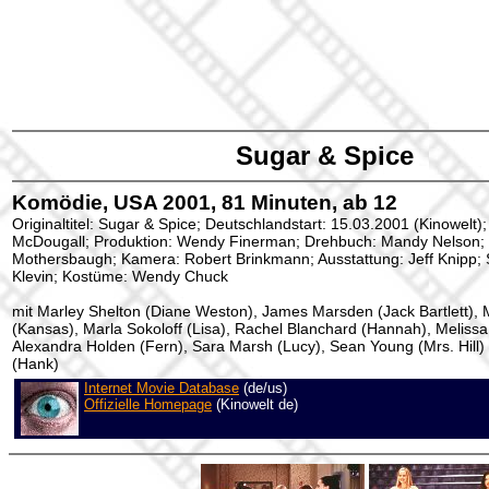
Sugar & Spice
Komödie, USA 2001, 81 Minuten, ab 12
Originaltitel: Sugar & Spice; Deutschlandstart: 15.03.2001 (Kinowelt)
McDougall; Produktion: Wendy Finerman; Drehbuch: Mandy Nelson;
Mothersbaugh; Kamera: Robert Brinkmann; Ausstattung: Jeff Knipp; S
Klevin; Kostüme: Wendy Chuck
mit Marley Shelton (Diane Weston), James Marsden (Jack Bartlett),
(Kansas), Marla Sokoloff (Lisa), Rachel Blanchard (Hannah), Meliss
Alexandra Holden (Fern), Sara Marsh (Lucy), Sean Young (Mrs. Hill)
(Hank)
Internet Movie Database
(de/us)
Offizielle Homepage
(Kinowelt de)