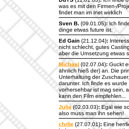
was es mit den Firmen-/Pro
findet man im Inet wirklich
Sven B.
(09.01.05)
:
Ich find
dinge etwas future ist.
Ed Gain
(21.12.04)
:
Interess
nicht schlecht, gutes Castin
aber die Umsetzung etwas s
Michael
(02.07.04)
:
Guckt eu
ähnlich hieß der) an. Die pr
Unterhaltung der Zuschauer, 
darunter. Ich finde es wurde
vorhersehbar ist mag sein, 
kann den Film empfehlen...
Julia
(02.03.03)
:
Egal wie sc
also muss man ihn sehen!
chrlie
(27.07.01)
:
Eine herrl