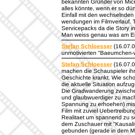
bekannten Gründer von Micr
alles könnte, wenn er so dür
Einfall mit den wechselnden
wendungen im Filmverlauf. T
Servicepacks da die Story i
Man weiss genau was am En
Stefan Schloesser
(16.07.0
unmotivierten "Baeumchen-
Stefan Schloesser
(16.07.0
machen die Schauspieler ihre
Geschichte krankt. Wie schon
die aktuelle Situation aufzu
Die Gradwanderung zwischen
und glaubwuerdiger zu mach
Spannung zu erhoehen) missl
Film mit zuviel Uebertreibu
Realitaet um spannend zu 
dem Zuschauer mit "Kausalita
gebunden (gerade in dem Mo