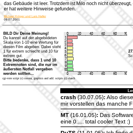
das Gebäude ist leer. Trotzdem ist Milo noch nicht überzeugt,
er hat weitere Hinweise gefunden.
Michael Kröger und Lars Haller
09.07.2001
BILD Dir Deine Meinung!
Du kannst auf der abgebildeten
Skala von 1-10 eine Wertung für
diesen Film abgeben. Dabei steht
1 für extrem schlecht und 10 für
27
extrem gut.
Sc
Bitte bedenke, dass 1 und 10
Extremnoten sind, die nur im
äußersten Notfall vergeben
werden sollten...
cgi-vote script (c) corona, graphics and add. scripts (c) olasch
Le
crash
(30.07.05)
:
Also dieser
mir vorstellen das manche F
MT
(16.01.05)
:
Das Softwareb
eine 0..... total cooler Text :)
DuTS
(11.01.05)
:
Ich finde d