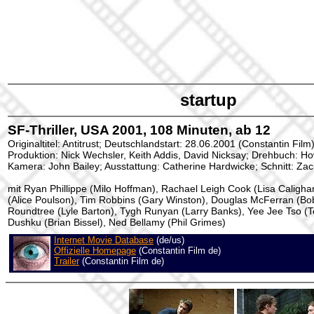
startup
SF-Thriller, USA 2001, 108 Minuten, ab 12
Originaltitel: Antitrust; Deutschlandstart: 28.06.2001 (Constantin Film
Produktion: Nick Wechsler, Keith Addis, David Nicksay; Drehbuch: Ho
Kamera: John Bailey; Ausstattung: Catherine Hardwicke; Schnitt: Za
mit Ryan Phillippe (Milo Hoffman), Rachael Leigh Cook (Lisa Calighan
(Alice Poulson), Tim Robbins (Gary Winston), Douglas McFerran (Bob
Roundtree (Lyle Barton), Tygh Runyan (Larry Banks), Yee Jee Tso (T
Dushku (Brian Bissel), Ned Bellamy (Phil Grimes)
Internet Movie Database
(de/us)
Offizielle Homepage
(Constantin Film de)
Trailer
(Constantin Film de)