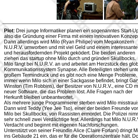
Plot:
Drei junge Informatiker planen ein sogenanntes Start-Up
also die Gründung einer Firma mit einem innovativen Konzept
Dann allerdings wird Milo (Ryan Philipe) vom Megakonzern
N.U.R.V. umworben und mit viel Geld und einem interessant
und herausfordernden Projekt geködert. Die beiden anderen
ziehen das startup ohne Milo durch und gründen Skullbocks.
Milo fängt bei N.U.R.V. an und arbeitet am Herzstück des glo
Kommunikationssystem Synapse. Alle Beteiligten stehen unt
großem Termindruck und es gibt noch eine Menge Probleme.
immer wenn Milo sich in einer Sackgasse befindet, bringt Gar
Winston (Tim Robbins), der Besitzer von N.U.R.V., eine CD m
neuer Software, die das Problem löst. Alle Fragen nach der
Herkunft bleiben unbeantwortet.
Als mehrere junge Programmierer sterben wird Milo misstraui
Dann wird Teddy (Yee Jee Tso), einer der beiden Freunde vo
Milo bei Skullbocks, von Rassisten ermordet. Die Polizei nim
sehr schnell zwei Verdächtige fest. Allerdings hat Milo N.U.R.
Verdacht und beginnt mit eigenen Nachforschungen.
Unterstützt von seiner Freundin Alice (Claire Forlani) dringt M
ins Gebäude 21 ein, das er für die Operationszentrale hält. D