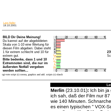
Lars Haller
18.10.2001
BILD Dir Deine Meinung!
Du kannst auf der abgebildeten
Skala von 1-10 eine Wertung für
diesen Film abgeben. Dabei steht
1 für extrem schlecht und 10 für
23
extrem gut.
Sc
Bitte bedenke, dass 1 und 10
Extremnoten sind, die nur im
äußersten Notfall vergeben
werden sollten...
cgi-vote script (c) corona, graphics and add. scripts (c) olasch
Le
Merlin
(23.10.01)
:
Ich bin ja
ich sah, daß der Film nur 87 
wie 140 Minuten. Schnarche
es einen typischen " VOX-Sc