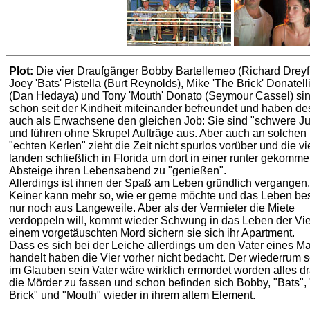
Plot:
Die vier Draufgänger Bobby Bartellemeo (Richard Dreyf
Joey 'Bats' Pistella (Burt Reynolds), Mike 'The Brick' Donatell
(Dan Hedaya) und Tony 'Mouth' Donato (Seymour Cassel) si
schon seit der Kindheit miteinander befreundet und haben de
auch als Erwachsene den gleichen Job: Sie sind "schwere J
und führen ohne Skrupel Aufträge aus. Aber auch an solchen
"echten Kerlen" zieht die Zeit nicht spurlos vorüber und die vi
landen schließlich in Florida um dort in einer runter gekomm
Absteige ihren Lebensabend zu "genießen".
Allerdings ist ihnen der Spaß am Leben gründlich vergangen.
Keiner kann mehr so, wie er gerne möchte und das Leben bes
nur noch aus Langeweile. Aber als der Vermieter die Miete
verdoppeln will, kommt wieder Schwung in das Leben der Vier
einem vorgetäuschten Mord sichern sie sich ihr Apartment.
Dass es sich bei der Leiche allerdings um den Vater eines Ma
handelt haben die Vier vorher nicht bedacht. Der wiederrum s
im Glauben sein Vater wäre wirklich ermordet worden alles dr
die Mörder zu fassen und schon befinden sich Bobby, "Bats",
Brick" und "Mouth" wieder in ihrem altem Element.