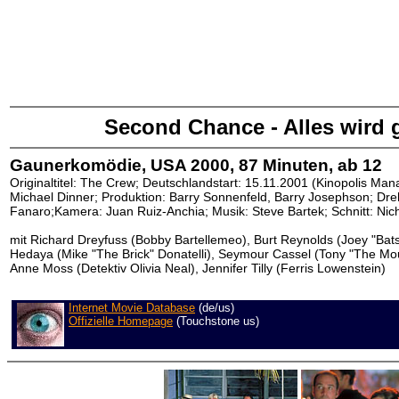
Second Chance - Alles wird 
Gaunerkomödie, USA 2000, 87 Minuten, ab 12
Originaltitel: The Crew; Deutschlandstart: 15.11.2001 (Kinopolis Ma
Michael Dinner; Produktion: Barry Sonnenfeld, Barry Josephson; Dre
Fanaro;Kamera: Juan Ruiz-Anchia; Musik: Steve Bartek; Schnitt: Nic
mit Richard Dreyfuss (
Bobby Bartellemeo),
Burt Reynolds (Joey "Bats
Hedaya (Mike "The Brick" Donatelli), Seymour Cassel (Tony "The Mou
Anne Moss (Detektiv Olivia Neal), Jennifer Tilly (Ferris Lowenstein)
Internet Movie Database
(de/us)
Offizielle Homepage
(Touchstone us)