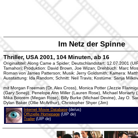
Im Netz der Spinne
Thriller, USA 2001, 104 Minuten, ab 16
Originaltitel: Along Came a Spider; Deutschlandstart: 12.07.2001 (UI
Tamahori; Produktion: David Brown, Joe Wizan; Drehbuch: Marc Mo
Roman von James Patterson; Musik: Jerry Goldsmith; Kamera: Matthe
Ausstattung: Ida Random; Schnitt: Neil Travis; Kostüme: Sanja Milko
mit Morgan Freeman (Dr. Alex Cross), Monica Potter (Jezzie Flannig
(Gary Soneji), Penelope Ann Miller (Lauren Rose), Michael Moriarty
Mika Boorem (Megan Rose), Billy Burke (Michael Devine), Jay O. San
Dylan Baker (Ollie McArthur), Christopher Shyer (Jim)
Internet Movie Database
(de/us)
Offizielle Homepage
(UIP de)
Trailer
(UIP de)