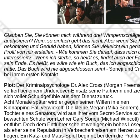
Glauben Sie, Sie können mich während drei Wimpernschläg
analysieren? Nein, so einfach geht das nicht. Aber wenn Sie H
bekommen und Geduld haben, können Sie vielleicht ein gen
Profil von mir erstellen. - Wie kommen Sie darauf, dass mich 
interessiert? - Wenn ich sterbe, so heißt es, findet auch der Fa
sein Ende. Es heißt, es wäre wie ein Buch, das ich abgeschl
hätte. Das Buch wird nie abgeschlossen sein!
- Soneji und C
bei ihrem ersten Kontakt
Plot:
Der Kriminalpsychologe Dr. Alex Cross (Morgan Freem
verliert bei einem Undercover-Einsatz seine Partnerin und zie
sich voller Schuldgefühle aus dem Dienst zurück.
Acht Monate später wird er gegen seinen Willen in einen
Kidnapping-Fall verwickelt: Die kleine Megan (Mika Boorem),
Tochter eines Senators, wird aus ihrer vom Secret-Service s
bewachten Schule vom Lehrer Gary Soneji (Michael Wincott)
entführt. Doch dem Entführer scheint weniger ein hohes Löse
als eher seine Reputation in Verbrecherkreisen am Herzen z
liegen. Ein Katz- und Maus-Spiel beginnt, bei dem die Profile