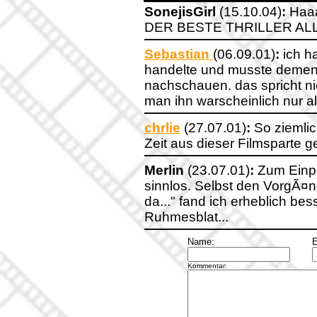
SonejisGirl
(15.10.04)
:
Haaa
DER BESTE THRILLER ALL
Sebastian
(06.09.01)
:
ich ha
handelte und musste dement
nachschauen. das spricht nic
man ihn warscheinlich nur al
chrlie
(27.07.01)
:
So ziemlic
Zeit aus dieser Filmsparte 
Merlin
(23.07.01)
:
Zum Einpe
sinnlos. Selbst den VorgÃ¤
da..." fand ich erheblich be
Ruhmesblat...
Name:
E
Kommentar: