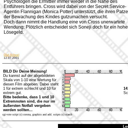
Psychologen die Ermittler immer wieder in die Nähe des
Entführers bringen. Cross wird dabei von der Secret Service-
Agentin Flannigan (Monica Potter) unterstützt, die ihren Patze
der Bewachung des Kindes gutzumachen versucht.
Doch dann nimmt die Handlung eine von Cross unerwartete
Wendung: Plötzlich entscheidet sich Soneji doch für ein hohe
Lösegeld.
Olaf Scheel
12.07.2001
BILD Dir Deine Meinung!
Du kannst auf der abgebildeten
Skala von 1-10 eine Wertung für
diesen Film abgeben. Dabei steht
1 für extrem schlecht und 10 für
14
extrem gut.
Sc
Bitte bedenke, dass 1 und 10
Extremnoten sind, die nur im
äußersten Notfall vergeben
werden sollten...
cgi-vote script (c) corona, graphics and add. scripts (c) olasch
Le