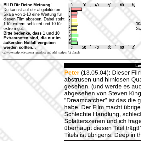
BILD Dir Deine Meinung!
Du kannst auf der abgebildeten
Skala von 1-10 eine Wertung für
diesen Film abgeben. Dabei steht
1 für extrem schlecht und 10 für
10
extrem gut.
Sc
Bitte bedenke, dass 1 und 10
Extremnoten sind, die nur im
äußersten Notfall vergeben
werden sollten...
cgi-vote script (c) corona, graphics and add. scripts (c) olasch
Le
Peter
(13.05.04)
:
Dieser Fil
abstrusen und hirnlosen Qua
gesehen. (und werde es auch
abgesehen von Steven King
"Dreamcatcher" ist das die g
habe. Der Film macht übrigen
Schlechte Handlung, schlech
Splatterszenen und ich frag
überhaupt diesen Titel träg
Titels ist übrigens: Deep in 