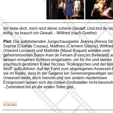
Ich liebe dich, mich reizt deine schöne Gestalt; Und bist du ni
willig, so brauch ich Gewalt.
- Wilfried (nach Goethe)
Plot:
Die aufstrebenden Jungschauspieler
Jeanna (Alexia Str
Sophie (Clotilde Courau),
Matthieu (Clement Sibony), Wilfrie
(Vincent Lecoeur) und Mathilde (Maud Buquet) werden vom
geheimnisvollen Baron Axel de Fersen (François Berleand) a
dessen einsames Schloss eingeladen, um für ihn und seinen
psychisch gestörten Enkel Nicolas "Rotkäppchen und der bö
Wolf" aufzuführen. Auf der Fahrt zum abgelegenen Anwesen 
sie im Radio, dass in der Gegend ein Serienvergewaltiger se
Unwesen treibt, doch hiervon und von andern mysteriösen
Ereignissen lassen sich die coolen Großstädter nicht beunruh
- Zumindest bis es die ersten Toten gibt...
Olaf Scheel
22.06.2001