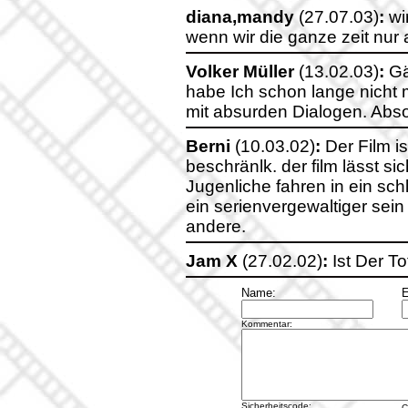
diana,mandy
(27.07.03)
:
wi
wenn wir die ganze zeit nur
Volker Müller
(13.02.03)
:
Gä
habe Ich schon lange nicht
mit absurden Dialogen. Abs
Berni
(10.03.02)
:
Der Film ist
beschränlk. der film lässt si
Jugenliche fahren in ein sch
ein serienvergewaltiger sei
andere.
Jam X
(27.02.02)
:
Ist Der To
Name:
E
Kommentar:
Sicherheitscode:
C