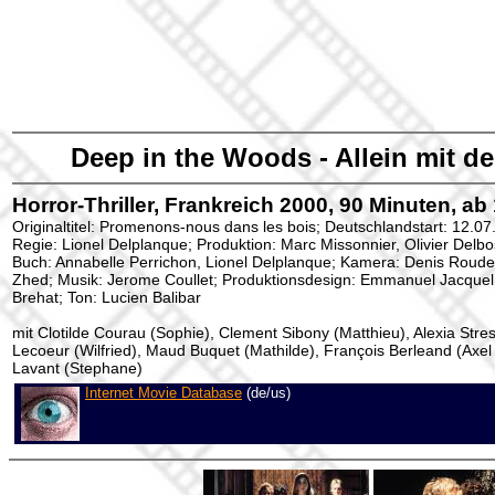
Deep in the Woods - Allein mit d
Horror-Thriller, Frankreich 2000, 90 Minuten, ab
Originaltitel: Promenons-nous dans les bois; Deutschlandstart: 12.07
Regie: Lionel Delplanque; Produktion: Marc Missonnier, Olivier Delbos
Buch: Annabelle Perrichon, Lionel Delplanque; Kamera: Denis Roud
Zhed; Musik: Jerome Coullet; Produktionsdesign: Emmanuel Jacqueli
Brehat; Ton: Lucien Balibar
mit Clotilde Courau (Sophie), Clement Sibony (Matthieu), Alexia Stres
Lecoeur (Wilfried), Maud Buquet (Mathilde), François Berleand (Axel
Lavant (Stephane)
Internet Movie Database
(de/us)