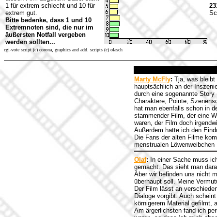
1 für extrem schlecht und 10 für
23
extrem gut.
Sc
Bitte bedenke, dass 1 und 10
Extremnoten sind, die nur im
äußersten Notfall vergeben
werden sollten...
cgi-vote script (c) corona, graphics and add. scripts (c) olasch
Marty McFly
:
Tja, was bleibt
hauptsächlich an der Inszeni
durch eine sogenannte Story 
Charaktere, Pointe, Szenensc
hat man ebenfalls schon in de
stammender Film, der eine Wie
waren, der Film doch irgendw
Außerdem hatte ich den Eindr
Die Fans der alten Filme komm
menstrualen Löwenweibchen
Olaf
:
In einer Sache muss ich 
gemacht. Das sieht man daran
Aber wir befinden uns nicht m
überhaupt soll. Meine Vermu
Der Film lässt an verschiede
Dialoge vorgibt. Auch schein
körnigerem Material gefilmt, a
Am ärgerlichsten fand ich pe