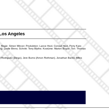
 Los Angeles
); Regie: Simon Wincer; Produktion: Lance Hool, Conrad Hool, Perry Katz;
ng: Leslie Binns; Schnitt: Terry Blythe; Kostüme: Marion Boyce; Ton: Thomas
l Rodriguez (Diego), Jere Burns (Arnon Rothman), Jonathan Banks (Milos