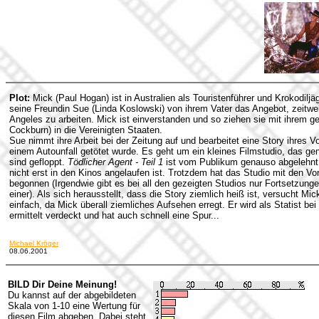
Plot:
Mick (Paul Hogan) ist in Australien als Touristenführer und Krokodil
seine Freundin Sue (Linda Koslowski) von ihrem Vater das Angebot, zeitwei
Angeles zu arbeiten. Mick ist einverstanden und so ziehen sie mit ihrem
Cockburn) in die Vereinigten Staaten.
Sue nimmt ihre Arbeit bei der Zeitung auf und bearbeitet eine Story ihres Vo
einem Autounfall getötet wurde. Es geht um ein kleines Filmstudio, das g
sind gefloppt.
Tödlicher Agent - Teil 1
ist vom Publikum genauso abgelehnt 
nicht erst in den Kinos angelaufen ist. Trotzdem hat das Studio mit den V
begonnen (Irgendwie gibt es bei all den gezeigten Studios nur Fortsetzung
einer). Als sich herausstellt, dass die Story ziemlich heiß ist, versucht Mic
einfach, da Mick überall ziemliches Aufsehen erregt. Er wird als Statist bei
ermittelt verdeckt und hat auch schnell eine Spur...
Michael Kröger
08.06.2001
BILD Dir Deine Meinung!
Du kannst auf der abgebildeten
Skala von 1-10 eine Wertung für
diesen Film abgeben. Dabei steht