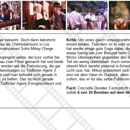
jäger bekannt. Doch dann bekommt
Kritik:
Um eines gleich vorwegzunehmen,
se als Chefredakteurin in Los
ersten beiden. Trotzdem ist er sehr a
 gemeinsamen Sohn Mikey (Serge
hat wieder einige gute Gags dabei, di
etwas hastig wie zum Beispiel beim 
rgängers weiter, der kurz vorher bei
Micks Überlegenheit gegenüber den S
enau zwei Filme gemacht hat und beide
Teil ein wenig übertrieben. Auch seine
worden wie die Fortsetzung, die gar
obwohl Mick bereits zweimal in Ameri
orbereitungen zu
Tödlicher Agent 3
Licht usw. hat. Mikey präsentiert sich
en und man befindet sich gerade in
erst mit dem Vater im Outback, dann
k zu helfen. Das ist nicht gerade
sofern, das er für das selbe Publikum
Tödlicher Agent 3
eingeschleust und
Fazit:
Crocodile Dundee 3
entspricht 
solide
6 von 10 Bomben auf dem H