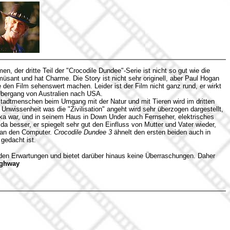
 der dritte Teil der "Crocodile Dundee"-Serie ist nicht so gut wie die
müsant und hat Charme. Die Story ist nicht sehr originell, aber Paul Hogan
e den Film sehenswert machen. Leider ist der Film nicht ganz rund, er wirkt
Übergang von Australien nach USA.
tadtmenschen beim Umgang mit der Natur und mit Tieren wird im dritten
 Unwissenheit was die "Zivilisation" angeht wird sehr überzogen dargestellt,
ka war, und in seinem Haus in Down Under auch Fernseher, elektrisches
 da besser, er spiegelt sehr gut den Einfluss von Mutter und Vater wieder,
 an den Computer.
Crocodile Dundee 3
ähnelt den ersten beiden auch in
 gedacht ist.
den Erwartungen und bietet darüber hinaus keine Überraschungen. Daher
ighway