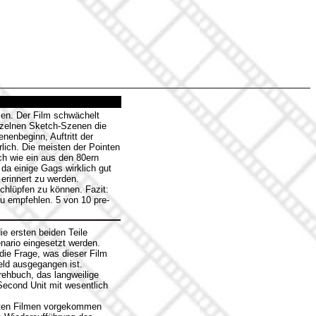
men. Der Film schwächelt
nzelnen Sketch-Szenen die
enbeginn, Auftritt der
lich. Die meisten der Pointen
ch wie ein aus den 80ern
 da einige Gags wirklich gut
erinnert zu werden.
chlüpfen zu können. Fazit:
zu empfehlen. 5 von 10 pre-
ie ersten beiden Teile
nario eingesetzt werden.
 die Frage, was dieser Film
eld ausgegangen ist.
rehbuch, das langweilige
Second Unit mit wesentlich
 alten Filmen vorgekommen