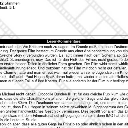
12
Stimmen
hnitt:
5.1
Leser-Kommentare:
 mir nach den Vor-Kritikern noch zu sagen. Im Grunde muß ich ihnen Zustim
erung. Der ganze Film besteht im Grunde aus einer Aneinanderreihung von ei
(welche Story?) verbunden wurden. Es läuft immer nach dem Schema ab: Szen
hluß. Szenenbeginn, usw. Das ist für den Fluß des Filmes nicht gerade förder
n ersten beiden Teilen in ähnlicher Form gesehen. Der Film wirkt somit wirkli
deraufführung erlebt. Und trotzdem hat der Film mir doch recht gut gefallen,
ie Charme hatte und man erfreut war, mal wieder an seine Jugendzeit im Kino 
uck, daß auch Paul Hogan Spaß daran hatte, mal wieder in seine alte Rolle s
en auf jeden Fall auf ihre Kosten. Für alle anderen ist der Film nur bedingt 
Michael recht geben: Crocodile Dundee III ist für das gleiche Publikum wie d
, dass die alte Charakterkonstellation, die gleichen Gags und das gleich Sze
ehr in den 80ern. Die Zuschauer von damals sind längst tot, und somit bleibt
tung ist, dass Paul Hogan in seinem selbst gewählten Müßiggängertum das G
nen Stellen handwerkliches Geschick vermissen. Dies betrifft vor allem das D
t irgendwas mit dem Filmmaterial schief gegangen zu sein, denn IMO hat die 
ls die Leute im Studio.
rsönlich aber, dass alle guten Gags im Prinzip so oder ähnlich schon in den