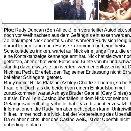
Plot:
Rudy Duncan (Ben Affleck), ein verurteilter Autodieb, sol
noch vor Weihnachten aus dem Gefängnis entlassen werden.
Zellenkumpel Nick ebenfalls. Aber während Rudy sich ledigli
darauf freuen kann nach Hause zu kommen und eine heiße
Schokolade zu trinken, wartet auf Nick eine junge Frau, die e
eine Kontaktanzeige kennengelernt hat. Nick hat sie zwar no
getroffen, aber er hat viele Fotos und Briefe von ihr und schw
ständig davon, was sie tun werden, wenn er entlassen wird. 
Nick hat Pech. Er erlebt den Tag seiner Entlassung nicht: Er w
bei einer Schlägerei getötet.
Rudy nimmt Nicks Platz bei Ashley (Charlize Theron), so heiß
Frau, ein. Doch als die beiden von einem Einkaufsbummel
zurückkommen, wartet Ashleys Bruder Gabriel (Gary Sinise) 
auf sie. Er will ein Casino überfallen in dem Nick vor seinem
Gefängnisaufenthalt gearbeitet hat. Dazu braucht er zusätzlic
Informationen, die Rudy ihm aber nicht geben kann. Unfreiwill
hilft er, immer noch als Nick, bei der Vorbereitung des Überfall
Da er aber nichts über das Casino weiß, ist der Überfall nicht
unbedingt einfach.