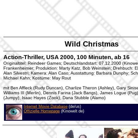
Wild Christmas
Action-Thriller, USA 2000, 100 Minuten, ab 16
Originaltitel: Reindeer Games; Deutschlandstart: 07.12.2000 (Kinowel
Frankenheimer; Produktion: Marty Katz, Bob Weinstein; Drehbuch: E
Alan Silvestri; Kamera: Alan Caso; Ausstattung: Barbara Dunphy; Schn
Michael Kahn; Kostüme: May Rout
mit Ben Affleck (Rudy Duncan), Charlize Theron (Ashley), Gary Sinise
Williams III (Merlin), Dennis Farina (Jack Bangs), James Logue (Pug
(Jumpy), Isaac Hayes (Zook), Dana Stubble (Alamo)
Internet Movie Database
(de/us)
Offizielle Homepage
(Kinowelt de)