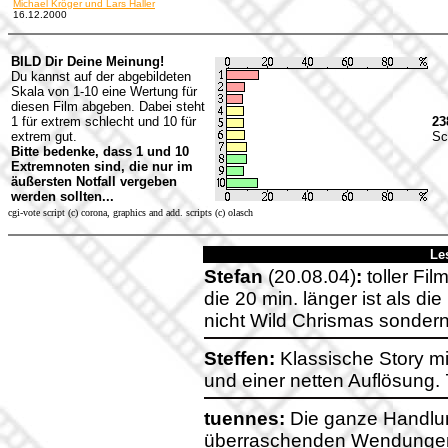
Michael Kröger und Lars Haller
16.12.2000
BILD Dir Deine Meinung!
Du kannst auf der abgebildeten
Skala von 1-10 eine Wertung für
diesen Film abgeben. Dabei steht
1 für extrem schlecht und 10 für
23
extrem gut.
Sc
Bitte bedenke, dass 1 und 10
Extremnoten sind, die nur im
äußersten Notfall vergeben
werden sollten...
cgi-vote script (c) corona, graphics and add. scripts (c) olasch
Le
Stefan
(20.08.04)
:
toller Fil
die 20 min. länger ist als d
nicht Wild Chrismas sonder
Steffen:
Klassische Story mi
und einer netten Auflösung.
tuennes:
Die ganze Handlung
überraschenden Wendungen