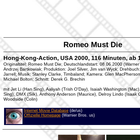
Romeo Must Die
Hong-Kong-Action, USA 2000, 116 Minuten, ab 
Originaltitel: Romeo Must Die; Deutschlandstart: 08.06.2000 (Warner 
Andrzej Bartkowiak; Produktion: Joel Silver, Jim van Wyck; Drehbuch:
Jarrell; Musik: Stanley Clarke, Timbaland; Kamera: Glen MacPherson
Michael Bolton; Schnitt: Derek G. Brechin
mit Jet Li (Han Sing), Aaliyah (Trish O'Day), Isaiah Washington (Mac
Sing), DMX (Silk), Anthony Anderson (Maurice), Delroy Lindo (Isaak O
Woodside (Colin)
Internet Movie Database
(de/us)
Offizielle Homepage
(Warnier Bros. us)