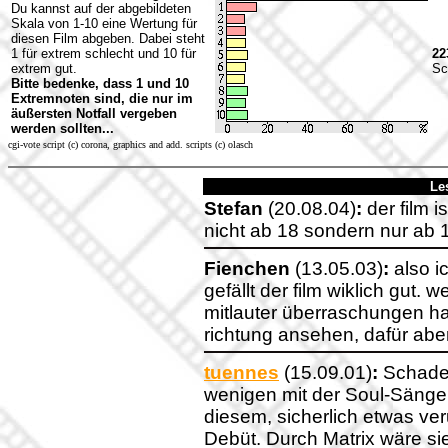
Du kannst auf der abgebildeten
Skala von 1-10 eine Wertung für
diesen Film abgeben. Dabei steht
1 für extrem schlecht und 10 für
22
extrem gut.
Sc
Bitte bedenke, dass 1 und 10
Extremnoten sind, die nur im
äußersten Notfall vergeben
werden sollten...
cgi-vote script (c) corona, graphics and add. scripts (c) olasch
Le
Stefan
(20.08.04)
:
der film is
nicht ab 18 sondern nur ab 
Fienchen
(13.05.03)
:
also ic
gefällt der film wiklich gut.
mitlauter überraschungen habn
richtung ansehen, dafür aber
tuennes
(15.09.01)
:
Schade i
wenigen mit der Soul-Sängeri
diesem, sicherlich etwas ver
Debüt. Durch Matrix wäre si