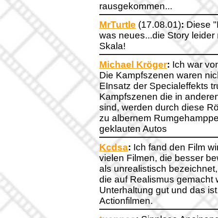
rausgekommen...
MrTurtle
(17.08.01)
:
Diese "
was neues...die Story leide
Skala!
Michael Kröger
:
Ich war von
Die Kampfszenen waren nich
EInsatz der Specialeffekts
Kampfszenen die in anderen
sind, werden durch diese Rö
zu albernem Rumgehamppel.
geklauten Autos
Kcdsa
:
Ich fand den Film wirk
vielen Filmen, die besser 
als unrealistisch bezeichnet, 
die auf Realismus gemacht w
Unterhaltung gut und das ist
Actionfilmen.