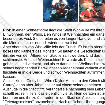
Plot:
In einer Schneeflocke liegt die Stadt Who-Ville mit ihren
Einwohnern, den Whos. Den Whos ist Weihnachten ein ganz
besonderes Fest. Sie bereiten es von langer Hand vor und z
die Minuten, bis es endlich wieder so weit ist.
Aber oberhalb von Who-Ville lebt der Grinch. Er ist ein hässli
böses und kaltherziges Monster. So lauten die Geschichten ü
ihn, die von den Älteren der Stadt erzählt werden. Und das
schlimmste: Er hasst Weihnachten! Er wurde als Kind immer
gehänselt und verlacht, und als er dann eines Weihnachten 
seines beginnenden Bartwuchses wieder einmal verlacht wur
flüchtete er in die Berge und schwor, Weihnachten auf immer
hassen.
Als die kleine Cindy Lou Who (Taylor Momsen) den Grinch (J
Carrey) dann aber Jahre später auf einem seiner geheimen
Ausflüge in die Stadt trifft, verändert sie nachhaltig sein Lebe
schafft es, sein Herz, das eigentlich viel zu klein geraten ist, z
berühren und ihn zu überreden, in der Stadt die Auszeichnun
"Feiertagsmeister" anzunehmen. Nach reiflichen Überlegung