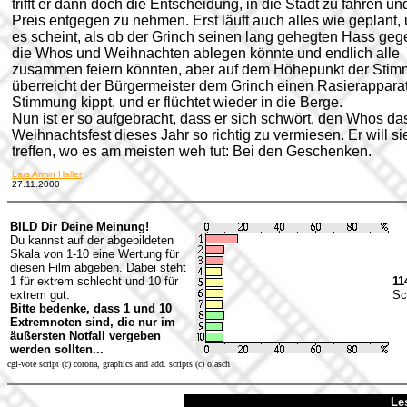
trifft er dann doch die Entscheidung, in die Stadt zu fahren u
Preis entgegen zu nehmen. Erst läuft auch alles wie geplant,
es scheint, als ob der Grinch seinen lang gehegten Hass geg
die Whos und Weihnachten ablegen könnte und endlich alle
zusammen feiern könnten, aber auf dem Höhepunkt der Sti
überreicht der Bürgermeister dem Grinch einen Rasierapparat
Stimmung kippt, und er flüchtet wieder in die Berge.
Nun ist er so aufgebracht, dass er sich schwört, den Whos da
Weihnachtsfest dieses Jahr so richtig zu vermiesen. Er will si
treffen, wo es am meisten weh tut: Bei den Geschenken.
Lars Armin Haller
27.11.2000
BILD Dir Deine Meinung!
Du kannst auf der abgebildeten
Skala von 1-10 eine Wertung für
diesen Film abgeben. Dabei steht
1 für extrem schlecht und 10 für
11
extrem gut.
Sc
Bitte bedenke, dass 1 und 10
Extremnoten sind, die nur im
äußersten Notfall vergeben
werden sollten...
cgi-vote script (c) corona, graphics and add. scripts (c) olasch
Le