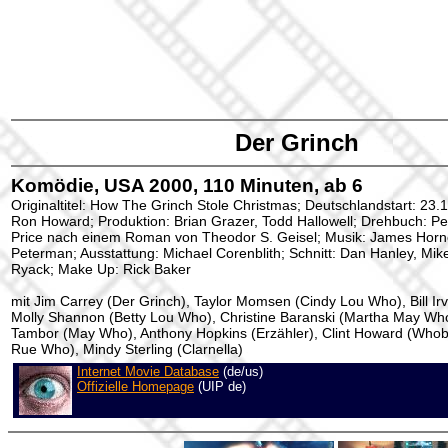
Der Grinch
Komödie, USA 2000, 110 Minuten, ab 6
Originaltitel: How The Grinch Stole Christmas; Deutschlandstart: 23.
Ron Howard; Produktion: Brian Grazer, Todd Hallowell; Drehbuch: Pe
Price nach einem Roman von Theodor S. Geisel; Musik: James Horn
Peterman; Ausstattung: Michael Corenblith; Schnitt: Dan Hanley, Mike
Ryack; Make Up: Rick Baker
mit Jim Carrey (Der Grinch), Taylor Momsen (Cindy Lou Who), Bill Ir
Molly Shannon (Betty Lou Who), Christine Baranski (Martha May Whov
Tambor (May Who), Anthony Hopkins (Erzähler), Clint Howard (Whobr
Rue Who), Mindy Sterling (Clarnella)
Internet Movie Database
(de/us)
Offizielle Homepage
(UIP de)