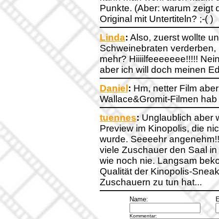
Punkte. (Aber: warum zeigt d
Original mit Untertiteln? ;-( )
Linda
:
Also, zuerst wollte 
Schweinebraten verderben, 
mehr? Hiiiilfeeeeeee!!!!! Nein
aber ich will doch meinen Ed
Daniel
:
Hm, netter Film aber 
Wallace&Gromit-Filmen hab i
tuennes
:
Unglaublich aber 
Preview im Kinopolis, die ni
wurde. Seeeehr angenehm!!! 
viele Zuschauer den Saal in
wie noch nie. Langsam beko
Qualität der Kinopolis-Snea
Zuschauern zu tun hat...
Name:
E
Kommentar: