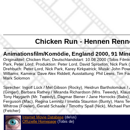
Chicken Run - Hennen Renn
Animationsfilm/Komödie, England 2000, 91 Minu
Originaltitel: Chicken Run; Deutschlandstart: 10.08.2000 (Tobis Filmk
Park, Peter Lord; Produktion: Peter Lord, David Sproxton, Nick Par
Drehbuch: Peter Lord, Nick Park, Karey Kirkpatrick; Musik: John Pow
Williams; Kamera: Dave Alex Riddett; Ausstattung: Phil Lewis, Tim Far
Mark Solomon
Sprecher: Ingolf Lück / Mel Gibson (Rocky), Heidrun Bartholomäus / 
(Ginger), Barbara Rathey / Miranda Richardson (Mrs. Tweedy), Klau
Tony Haygarth (Mr. Tweedy), Dagmar Biener / Jane Horrocks (Babs), A
Ferguson (Mac), Regina Lemnitz / Imelda Staunton (Bunty), Hans Te
Whitrow (Fowler), Gerald Schaale / Timothy Spall (Nick), Michael Pan 
(Fetcher)
Internet Movie Database
(de/us)
Offizielle Homepage
(Tobis de)