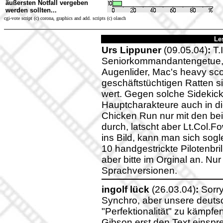
äußersten Notfall vergeben
werden sollten...
cgi-vote script (c) corona, graphics and add. scripts (c) olasch
Le
Urs Lippuner
(09.05.04)
:
T.
Seniorkommandantengetue, 
Augenlider, Mac's heavy sco
geschäftstüchtigen Ratten s
wert. Gegen solche Sidekick
Hauptcharakteure auch in di
Chicken Run nur mit den bei
durch, latscht aber Lt.Col.F
ins Bild, kann man sich sogl
10 handgestrickte Pilotenbri
aber bitte im Orginal an. Nur
Sprachversionen.
ingolf lück
(26.03.04)
:
Sorry
Synchro, aber unsere deutsc
"Perfektionalität" zu kämpf
Gibson erst den Text einsp