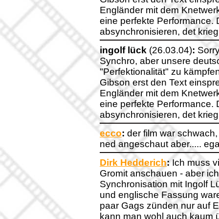
Engländer mit dem Knetwerk.
eine perfekte Performance. 
absynchronisieren, det krieg 
ingolf lück
(26.03.04)
:
Sorry
Synchro, aber unsere deutsc
"Perfektionalität" zu kämpf
Gibson erst den Text einsp
Engländer mit dem Knetwerk.
eine perfekte Performance. 
absynchronisieren, det krieg 
ecco
:
der film war schwach, 
ned angeschaut aber..... egal
Dirk Hedderich
:
Ich muss vi
Gromit anschauen - aber ich
Synchronisation mit Ingolf L
und englische Fassung waren
paar Gags zünden nur auf Eng
kann man wohl auch kaum ü