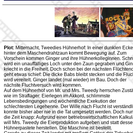
Plot:
Mitternacht, Tweedies Hühnerhof: In einer dunklen Ecke
hinter dem Maschendrahtzaun kommt Bewegung auf. Zum
Vorschein kommen Ginger und ihre Hühnerkolleginnen. Schn
wird ein unauffälliges Loch unter den Zaun gegraben und Gin
kriecht in die Freiheit. Doch schon bei der nächsten Flüchten
geht etwas schief: Die dicke Babs bleibt stecken und die Fluc
wird vereitelt. Ginger landet (mal wieder) im Bau. Doch der
nächste Fluchtversuch wird kommen.
Auf dem Hühnerhof von Mr. und Mrs. Tweedy herrschen Zust
wie im Straflager: Eierlegen im Akkord, schlimmste
Lebensbedingungen und wöchentliche Exekution der
schlechtesten Legehenne. Der Wille nach Flucht ist verständl
konnte bisher aber nie in die Tat umgesetzt werden. Doch nun
die Zeit knapp: Aufgrund einer betriebswirtschaftlichen Kalkul
will Mrs. Tweedy die Eierproduktion aufgeben und statt dess
Hühnerpastete herstellen. Die Maschine ist bestellt.