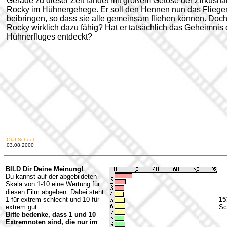
Gerade zu dieser Zeit landet mit großem Getöse der Zirkush
Rocky im Hühnergehege. Er soll den Hennen nun das Fliege
beibringen, so dass sie alle gemeinsam fliehen können. Doch 
Rocky wirklich dazu fähig? Hat er tatsächlich das Geheimnis
Hühnerfluges entdeckt?
Olaf Scheel
03.08.2000
BILD Dir Deine Meinung!
Du kannst auf der abgebildeten
Skala von 1-10 eine Wertung für
diesen Film abgeben. Dabei steht
1 für extrem schlecht und 10 für
15
extrem gut.
Sc
Bitte bedenke, dass 1 und 10
Extremnoten sind, die nur im